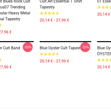
r Blues Rock Cult
Cult Art Essential T Shirt
01 Essen
us07 Trending
Tapestry
ular Heavy Metal
20,14 € 
nal Tapestry
20,14 € - 27,96 €
27,96 €
-20%
-20%
er Cult Band
Blue Oyster Cult Tapestry
Blue Oy
ÖYSTER
20,14 € - 27,96 €
27,96 €
20,14 € 