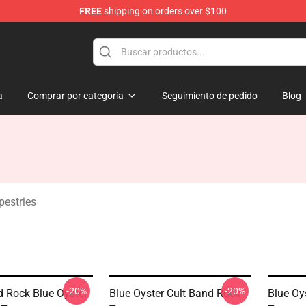
FREE
shipping on orders over $100
handise Shop
a
Comprar por categoría
Seguimiento de pedido
Blog
pestries
-20%
-20%
 Rock Blue Oyster
Blue Oyster Cult Band Rock
Blue Oy