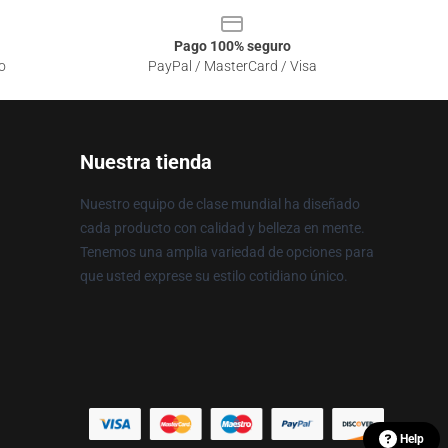
Pago 100% seguro
o
PayPal / MasterCard / Visa
Nuestra tienda
Nuestro equipo de clase mundial ha diseñado
cada producto con calidad y belleza en mente.
Tenemos una amplia variedad de opciones para
que usted exprese su estilo cotidiano único.
Help