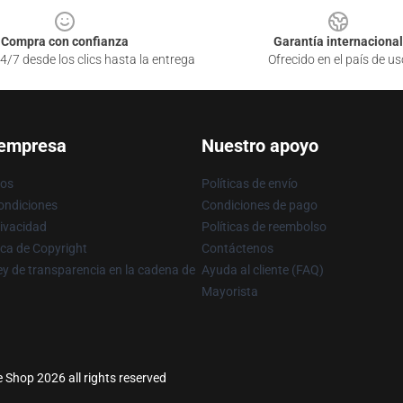
Compra con confianza
Garantía internacional
4/7 desde los clics hasta la entrega
Ofrecido en el país de us
 empresa
Nuestro apoyo
ros
Políticas de envío
ondiciones
Condiciones de pago
rivacidad
Políticas de reembolso
ica de Copyright
Contáctenos
y de transparencia en la cadena de
Ayuda al cliente (FAQ)
Mayorista
e Shop 2026 all rights reserved