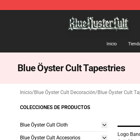
Blue Öyster Cult Store - Official Blue Öyster Cult Merc
Inicio
Tiend
Blue Öyster Cult Tapestries
Inicio
/
Blue Öyster Cult Decoración
/
Blue Öyster Cult Ta
COLECCIONES DE PRODUCTOS
Blue Öyster Cult Cloth
Logo Band
Blue Öyster Cult Accesorios