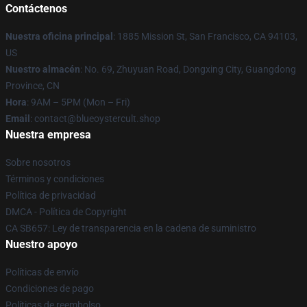
Contáctenos
Nuestra oficina principal
: 1885 Mission St, San Francisco, CA 94103,
US
Nuestro almacén
: No. 69, Zhuyuan Road, Dongxing City, Guangdong
Province, CN
Hora
: 9AM – 5PM (Mon – Fri)
Email
: contact@blueoystercult.shop
Nuestra empresa
Sobre nosotros
Términos y condiciones
Política de privacidad
DMCA - Política de Copyright
CA SB657: Ley de transparencia en la cadena de suministro
Nuestro apoyo
Políticas de envío
Condiciones de pago
Políticas de reembolso