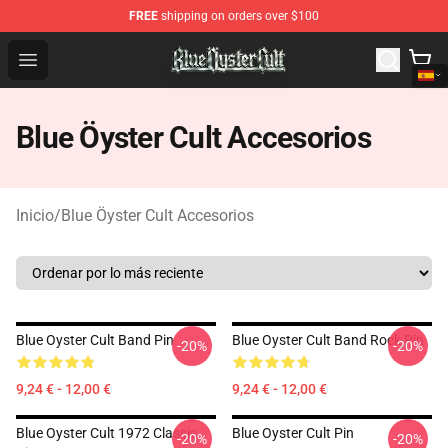
FREE
shipping on orders over $100
Blue Öyster Cult Store - Official Blue Öyster Cult Mercha
Open menu
Blue Öyster Cult Accesorios
Inicio
/
Blue Öyster Cult Accesorios
Blue Oyster Cult Band Pin
Blue Oyster Cult Band Rock Pin
-20%
-20%
9,24 € - 12,00 €
9,24 € - 12,00 €
Blue Oyster Cult 1972 Classic
Blue Oyster Cult Pin
-20%
-20%