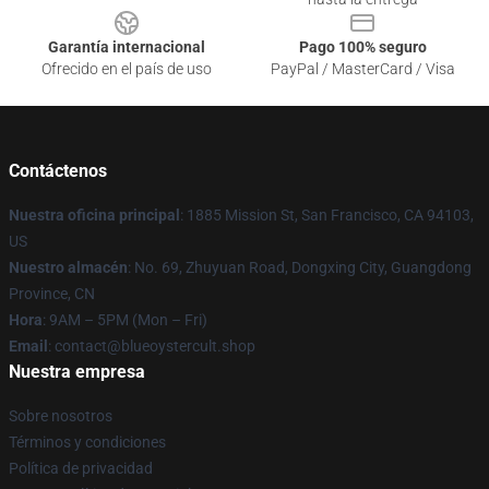
Garantía internacional
Pago 100% seguro
Ofrecido en el país de uso
PayPal / MasterCard / Visa
Contáctenos
Nuestra oficina principal
: 1885 Mission St, San Francisco, CA 94103,
US
Nuestro almacén
: No. 69, Zhuyuan Road, Dongxing City, Guangdong
Province, CN
Hora
: 9AM – 5PM (Mon – Fri)
Email
: contact@blueoystercult.shop
Nuestra empresa
Sobre nosotros
Términos y condiciones
Política de privacidad