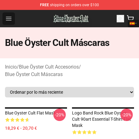
FREE
shipping on orders over $100
Blue Öyster Cult Store - Official Blue Öyster Cult Mercha
Open menu
Blue Öyster Cult Máscaras
Inicio
/
Blue Öyster Cult Accesorios
/
Blue Öyster Cult Máscaras
Blue Oyster Cult Flat Mask
Logo Band Rock Blue Oyster
-20%
-20%
Cult 90art Essential T-Shirt Flat
Mask
18,29 € - 20,70 €