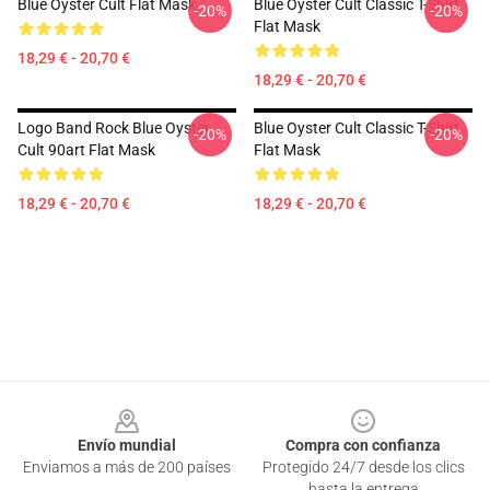
Blue Oyster Cult Flat Mask
Blue Oyster Cult Classic T-Shirt
-20%
-20%
Flat Mask
18,29 € - 20,70 €
18,29 € - 20,70 €
Logo Band Rock Blue Oyster
Blue Oyster Cult Classic T-Shirt
-20%
-20%
Cult 90art Flat Mask
Flat Mask
18,29 € - 20,70 €
18,29 € - 20,70 €
Footer
Envío mundial
Compra con confianza
Enviamos a más de 200 países
Protegido 24/7 desde los clics
hasta la entrega