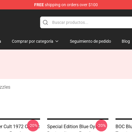
FREE
shipping on orders over $100
handise Shop
a
Comprar por categoría
Seguimiento de pedido
Blog
zzles
-20%
-20%
r Cult 1972 Classic
Special Edition Blue Oyster
BOC Blu