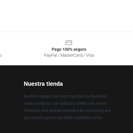
Pago 100% seguro
o
PayPal / MasterCard / Visa
Nuestra tienda
Nuestro equipo de clase mundial ha diseñado
cada producto con calidad y belleza en mente.
Tenemos una amplia variedad de opciones para
que usted exprese su estilo cotidiano único.