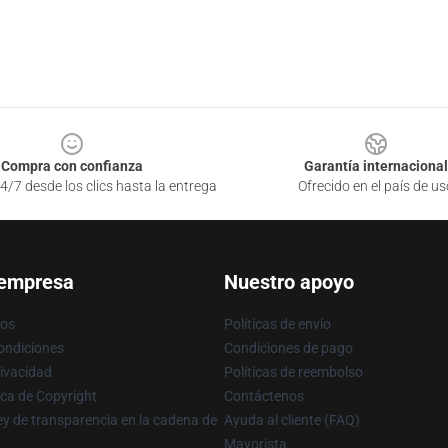
Compra con confianza
Garantía internacional
4/7 desde los clics hasta la entrega
Ofrecido en el país de us
 empresa
Nuestro apoyo
ros
Políticas de envío
ondiciones
Condiciones de pago
rivacidad
Políticas de reembolso
ica de Copyright
Contáctenos
y de transparencia en la cadena de
Ayuda al cliente (FAQ)
Mayorista