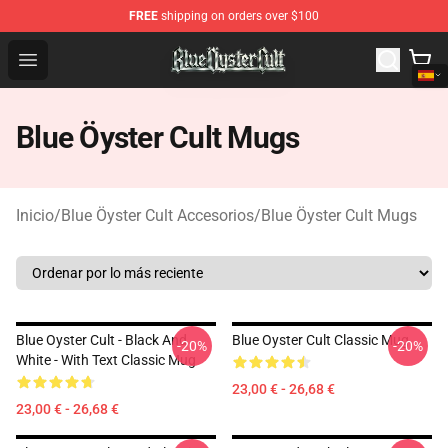
FREE
shipping on orders over $100
Blue Öyster Cult Store - Official Blue Öyster Cult Mercha
Open menu
Blue Öyster Cult Mugs
Inicio
/
Blue Öyster Cult Accesorios
/
Blue Öyster Cult Mugs
Blue Oyster Cult - Black And
Blue Oyster Cult Classic Mug
-20%
-20%
White - With Text Classic Mug
23,00 € - 26,68 €
23,00 € - 26,68 €