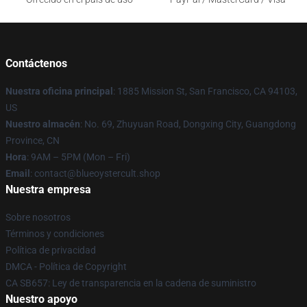
Contáctenos
Nuestra oficina principal
: 1885 Mission St, San Francisco, CA 94103,
US
Nuestro almacén
: No. 69, Zhuyuan Road, Dongxing City, Guangdong
Province, CN
Hora
: 9AM – 5PM (Mon – Fri)
Email
: contact@blueoystercult.shop
Nuestra empresa
Sobre nosotros
Términos y condiciones
Política de privacidad
DMCA - Política de Copyright
CA SB657: Ley de transparencia en la cadena de suministro
Nuestro apoyo