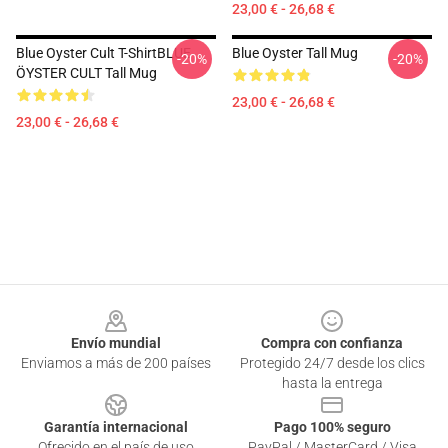
23,00 € - 26,68 €
Blue Oyster Cult T-ShirtBLUE
Blue Oyster Tall Mug
-20%
-20%
ÖYSTER CULT Tall Mug
23,00 € - 26,68 €
23,00 € - 26,68 €
Footer
Envío mundial
Compra con confianza
Enviamos a más de 200 países
Protegido 24/7 desde los clics
hasta la entrega
Garantía internacional
Pago 100% seguro
Ofrecido en el país de uso
PayPal / MasterCard / Visa