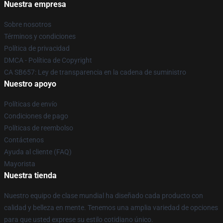
Nuestra empresa
Sobre nosotros
Términos y condiciones
Política de privacidad
DMCA - Política de Copyright
CA SB657: Ley de transparencia en la cadena de suministro
Nuestro apoyo
Políticas de envío
Condiciones de pago
Políticas de reembolso
Contáctenos
Ayuda al cliente (FAQ)
Mayorista
Nuestra tienda
Nuestro equipo de clase mundial ha diseñado cada producto con
calidad y belleza en mente. Tenemos una amplia variedad de opciones
para que usted exprese su estilo cotidiano único.