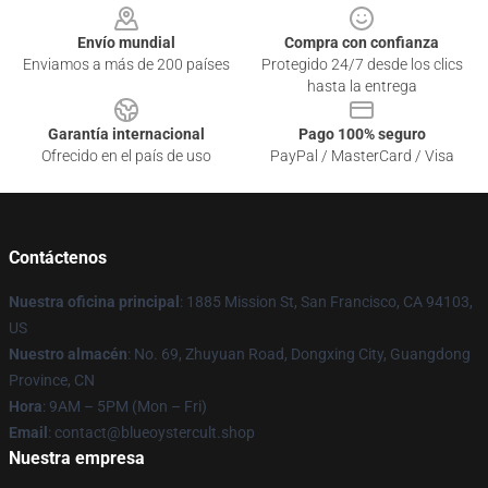
Envío mundial
Compra con confianza
Enviamos a más de 200 países
Protegido 24/7 desde los clics
hasta la entrega
Garantía internacional
Pago 100% seguro
Ofrecido en el país de uso
PayPal / MasterCard / Visa
Contáctenos
Nuestra oficina principal
: 1885 Mission St, San Francisco, CA 94103,
US
Nuestro almacén
: No. 69, Zhuyuan Road, Dongxing City, Guangdong
Province, CN
Hora
: 9AM – 5PM (Mon – Fri)
Email
: contact@blueoystercult.shop
Nuestra empresa