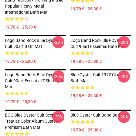
Band Taurus07 Trending Music
Popular Heavy Metal
19,78 € - 25,30 €
International Bath Mat
19,78 € - 25,30 €
Logo Band Rock Blue Oyster
Logo Band Rock Blue Oyster
-20%
-20%
Cult 90art Bath Mat
Cult 90art Essential Bath Mat
19,78 € - 25,30 €
19,78 € - 25,30 €
Logo Band Rock Blue Oyster
Blue Oyster Cult 1972 Classic
-20%
-20%
Cult 90art Essential T-Shirt Bath
Bath Mat
Mat
19,78 € - 25,30 €
19,78 € - 25,30 €
BOC Blue Oyster Cult Secret
Blue Oyster Cult Band Bath Mat
-20%
-20%
Treaties Color Album Custom
Premium Bath Mat
19,78 € - 25,30 €