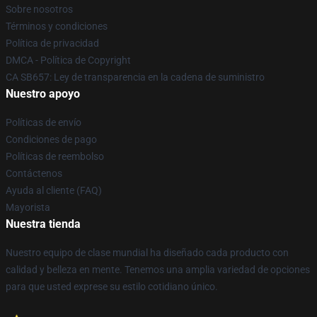
Sobre nosotros
Términos y condiciones
Política de privacidad
DMCA - Política de Copyright
CA SB657: Ley de transparencia en la cadena de suministro
Nuestro apoyo
Políticas de envío
Condiciones de pago
Políticas de reembolso
Contáctenos
Ayuda al cliente (FAQ)
Mayorista
Nuestra tienda
Nuestro equipo de clase mundial ha diseñado cada producto con
calidad y belleza en mente. Tenemos una amplia variedad de opciones
para que usted exprese su estilo cotidiano único.