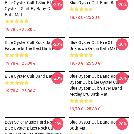
Blue Oyster Cult T-ShirtBlue
Blue Oyster Cult Band Bath Mat
-20%
-20%
Oyster T-Shirt-By Baby-Ghost-
Bath Mat
19,78 € - 25,30 €
19,78 € - 25,30 €
Blue Oyster Cult Rock Band
Blue Oyster Cult Fire Of
-20%
-20%
Favorite Is The Best Bath Mat
Unknown Origin Bath Mat
19,78 € - 25,30 €
19,78 € - 25,30 €
Blue Oyster Cult Band Bath Mat
Blue Oyster Cult Band Rock Blue
-20%
-20%
Oyster Cult Blue Oyster Cult
Blue Oyster Cult Slayer Band
19,78 € - 25,30 €
Motley Cru Bath Mat
19,78 € - 25,30 €
Best Seller Music Hard Rock
Blue Oyster Cult Band Rock
-20%
-20%
Blue Oyster Blues Rock Cult
Bath Mat