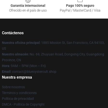
Garantía internacional
Pago 100% seguro
Ofrecido en el país de uso
PayPal / MasterCard / Visa
Contáctenos
Nuestra oficina principal
: 1885 Mission St, San Francisco, CA 94103,
US
Nuestro almacén
: No. 69, Zhuyuan Road, Dongxing City, Guangdong
Province, CN
Hora
: 9AM – 5PM (Mon – Fri)
Email
: contact@blueoystercult.shop
Nuestra empresa
Sobre nosotros
Términos y condiciones
Política de privacidad
DMCA - Política de Copyright