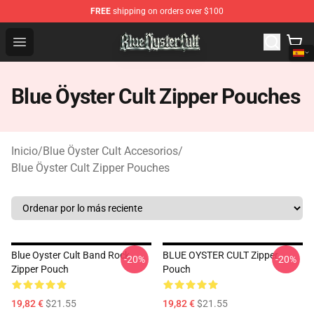
FREE
shipping on orders over $100
Blue Öyster Cult Store - Official Blue Öyster Cult Mercha
Open menu
Blue Öyster Cult Zipper Pouches
Inicio
/
Blue Öyster Cult Accesorios
/
Blue Öyster Cult Zipper Pouches
Blue Oyster Cult Band Rock
BLUE OYSTER CULT Zipper
-20%
-20%
Zipper Pouch
Pouch
19,82 €
$21.55
19,82 €
$21.55