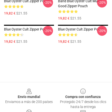
Blue Oyster Cult Zipper Pouch
Band Blue Oyster Cult Music
-20%
-20%
Good Zipper Pouch
19,82 €
$21.55
19,82 €
$21.55
Blue Oyster Cult Zipper Pouch
Blue Oyster Cult Zipper Pouch
-20%
-20%
19,82 €
$21.55
19,82 €
$21.55
Footer
Envío mundial
Compra con confianza
Enviamos a más de 200 países
Protegido 24/7 desde los clics
hasta la entrega