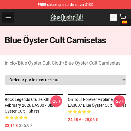
FREE
shipping on orders over $100
Blue Öyster Cult Store - Official Blue Öyster Cult Mercha
Open menu
Blue Öyster Cult Camisetas
Inicio
/
Blue Öyster Cult Cloth
/
Blue Öyster Cult Camisetas
Rock Legends Cruise XIII
On Tour Forever Airplane Blue
-20%
-20%
February 2026 LA3007 Blue
LA3007 Blue Öyster Cult T-Shirts
Öyster Cult T-Shirts
24,38 € - 28,06 €
33,11 €
$35.99