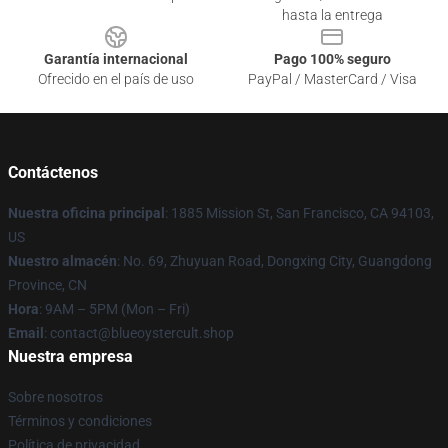
hasta la entrega
Garantía internacional
Pago 100% seguro
Ofrecido en el país de uso
PayPal / MasterCard / Visa
Contáctenos
Nuestra oficina principal
: 1885 Mission St, San Francisco, CA 94103,
US
Nuestro almacén
: No. 69, Zhuyuan Road, Dongxing City, Guangdong
Province, CN
Hora
: 9AM – 5PM (Mon – Fri)
Email
: contact@blueoystercult.shop
Nuestra empresa
Sobre nosotros
Términos y condiciones
Política de privacidad