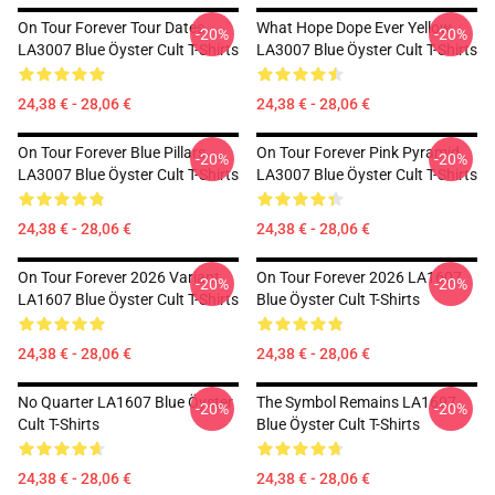
On Tour Forever Tour Dates
What Hope Dope Ever Yellow
-20%
-20%
LA3007 Blue Öyster Cult T-Shirts
LA3007 Blue Öyster Cult T-Shirts
24,38 € - 28,06 €
24,38 € - 28,06 €
On Tour Forever Blue Pillars
On Tour Forever Pink Pyramid
-20%
-20%
LA3007 Blue Öyster Cult T-Shirts
LA3007 Blue Öyster Cult T-Shirts
24,38 € - 28,06 €
24,38 € - 28,06 €
On Tour Forever 2026 Variant
On Tour Forever 2026 LA1607
-20%
-20%
LA1607 Blue Öyster Cult T-Shirts
Blue Öyster Cult T-Shirts
24,38 € - 28,06 €
24,38 € - 28,06 €
No Quarter LA1607 Blue Öyster
The Symbol Remains LA1607
-20%
-20%
Cult T-Shirts
Blue Öyster Cult T-Shirts
24,38 € - 28,06 €
24,38 € - 28,06 €