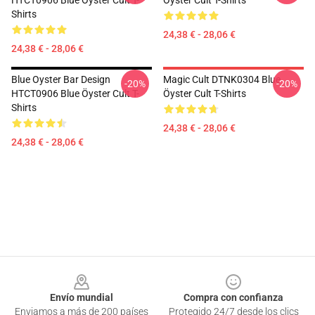
HTCT0906 Blue Öyster Cult T-
Öyster Cult T-Shirts
Shirts
24,38 € - 28,06 €
24,38 € - 28,06 €
Blue Oyster Bar Design
Magic Cult DTNK0304 Blue
-20%
-20%
HTCT0906 Blue Öyster Cult T-
Öyster Cult T-Shirts
Shirts
24,38 € - 28,06 €
24,38 € - 28,06 €
Footer
Envío mundial
Compra con confianza
Enviamos a más de 200 países
Protegido 24/7 desde los clics