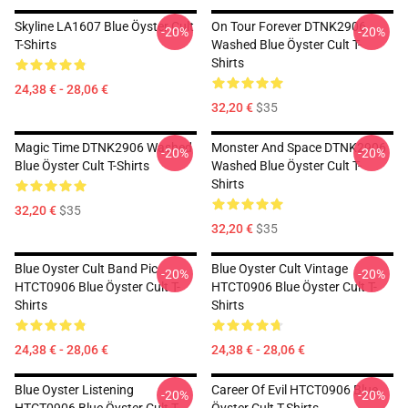
Skyline LA1607 Blue Öyster Cult
On Tour Forever DTNK2906
-20%
-20%
T-Shirts
Washed Blue Öyster Cult T-
Shirts
24,38 € - 28,06 €
32,20 €
$35
Magic Time DTNK2906 Washed
Monster And Space DTNK2906
-20%
-20%
Blue Öyster Cult T-Shirts
Washed Blue Öyster Cult T-
Shirts
32,20 €
$35
32,20 €
$35
Blue Oyster Cult Band Pic
Blue Oyster Cult Vintage
-20%
-20%
HTCT0906 Blue Öyster Cult T-
HTCT0906 Blue Öyster Cult T-
Shirts
Shirts
24,38 € - 28,06 €
24,38 € - 28,06 €
Blue Oyster Listening
Career Of Evil HTCT0906 Blue
-20%
-20%