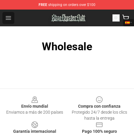
FREE
shipping on orders over $100
Blue Öyster Cult Store - Official Blue Öyster Cult Mercha
Open menu
Wholesale
Footer
Envío mundial
Compra con confianza
Enviamos a más de 200 países
Protegido 24/7 desde los clics
hasta la entrega
Garantía internacional
Pago 100% seguro