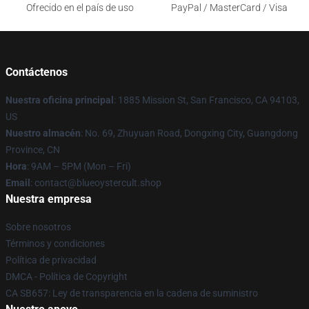
Ofrecido en el país de uso
PayPal / MasterCard / Visa
Contáctenos
Nuestra oficina principal
: 1885 Mission St, San Francisco, CA 94103,
US
Nuestro almacén
: No. 69, Zhuyuan Road, Dongxing City, Guangdong
Province, CN
Hora
: 9AM – 5PM (Mon – Fri)
Email
: contact@blueoystercult.shop
Nuestra empresa
Sobre nosotros
Términos y condiciones
Política de privacidad
DMCA - Política de Copyright
CA SB657: Ley de transparencia en la cadena de suministro