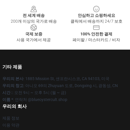
Footer
전 세계 배송
안심하고 쇼핑하세요
200개 이상의 국가로 배송
클릭에서 배송까지 24/7 보호
국제 보증
100% 안전한 결제
사용 국가에서 제공
페이팔 / 마스터카드 / 비자
기타 제품
우리의 본사
: 1885 Mission St, 샌프란시스코, CA 94103, 미국
우리의 창고
: 아니오 69의 Zhuyuan 도로, Dongxing 시, 광동성, CN
시간 :
: 오전 9시 ~ 오후 5시 (월 ~ 금)
이름 *
: 연락처 @blueoystercult.shop
우리의 회사
제품 정보
이용 약관