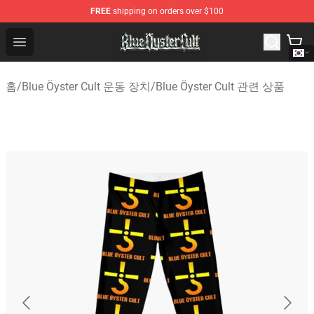
FREE
shipping on orders over $100
Blue Öyster Cult Store - Official Blue Öyster Cult Mercha
Open menu
홈
/
Blue Öyster Cult 운동 장치
/
Blue Öyster Cult 관련 상품