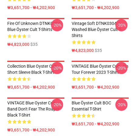
₩3,651,700 - ₩4,202,900
₩3,651,700 - ₩4,202,900
Fire Of Unknown DTNK0304
Vintage Soft DTNK0304
-20%
-20%
Blue Öyster Cult T-Shirts
Washed Blue Öyster Cult T-
Shirts
₩4,823,000
$35
₩4,823,000
$35
Collection Blue Oyster Cult
VINTAGE Blue Öyster Cult - On
-20%
-20%
Short Sleeve Black T-Shirt
Tour Forever 2023 T-Shirt
₩3,651,700 - ₩4,202,900
₩3,651,700 - ₩4,202,900
VINTAGE Blue Oyster Cult
Blue Öyster Cult BOC
-20%
-20%
Band Don't Fear The Roaper
Essential T-Shirt
Black T-Shirt
₩3,651,700 - ₩4,202,900
₩3,651,700 - ₩4,202,900