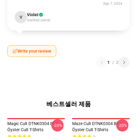
Sep 7, 2024
Violet
V
Verified owner
Write your review
1
/
2
베스트셀러 제품
Magic Cult DTNK0304 Blue
Maze Cult DTNK0304 Blue
-20%
-20%
Öyster Cult T-Shirts
Öyster Cult T-Shirts