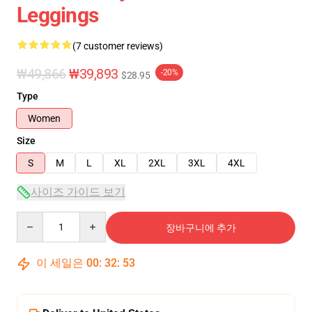
Leggings
(7 customer reviews)
₩49,866
₩39,893
-20%
$28.95
Type
Women
Size
S
M
L
XL
2XL
3XL
4XL
사이즈 가이드 보기
Quantity
장바구니에 추가
이 세일은
00
:
32
:
52