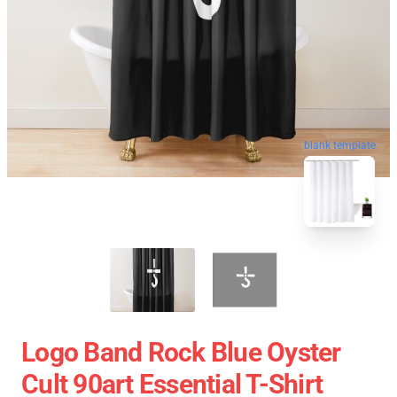
blank template
Logo Band Rock Blue Oyster
Cult 90art Essential T-Shirt