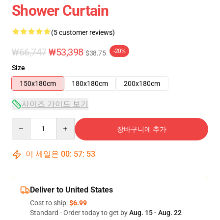
Shower Curtain
(5 customer reviews)
₩66,747
₩53,398
-20%
$38.75
Size
150x180cm
180x180cm
200x180cm
사이즈 가이드 보기
Quantity
장바구니에 추가
이 세일은
00
:
57
:
53
Deliver to United States
Cost to ship:
$6.99
Standard - Order today to get by
Aug. 15 - Aug. 22