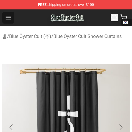
FREE
shipping on orders over $100
Blue Öyster Cult Store - Official Blue Öyster Cult Mercha
Open menu
홈
/
Blue Öyster Cult (주)
/
Blue Öyster Cult Shower Curtains