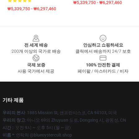
₩5,339,750 - ₩6,297,460
₩5,339,750 - ₩6,297,460
Footer
전 세계 배송
안심하고 쇼핑하세요
200개 이상의 국가로 배송
클릭에서 배송까지 24/7 보호
국제 보증
100% 안전한 결제
사용 국가에서 제공
페이팔 / 마스터카드 / 비자
기타 제품
우리의 본사
: 1885 Mission St, 샌프란시스코, CA 94103, 미국
우리의 창고
: 아니오 69의 Zhuyuan 도로, Dongxing 시, 광동성, CN
시간 :
: 오전 9시 ~ 오후 5시 (월 ~ 금)
이름 *
: 연락처 @blueoystercult.shop