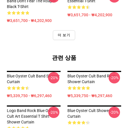
Band Don't Fear The Roaper
Essential T-Shirt
Black T-Shirt
₩3,651,700 - ₩4,202,900
₩3,651,700 - ₩4,202,900
더 보기
관련 상품
Blue Oyster Cult Band Shower
Blue Oyster Cult Band Rock
-20%
-20%
Curtain
Shower Curtain
₩5,339,750 - ₩6,297,460
₩5,339,750 - ₩6,297,460
Logo Band Rock Blue Oyster
Blue Oyster Cult Shower
-20%
-20%
Cult Art Essential T Shirt
Curtain
Shower Curtain