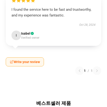
I found the service here to be fast and trustworthy,
and my experience was fantastic.
Oct 28, 2024
Isabel
I
Verified owner
Write your review
1
/
1
베스트셀러 제품