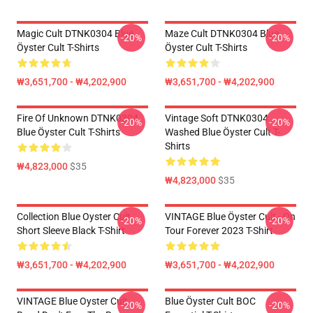
Magic Cult DTNK0304 Blue
Maze Cult DTNK0304 Blue
-20%
-20%
Öyster Cult T-Shirts
Öyster Cult T-Shirts
₩3,651,700 - ₩4,202,900
₩3,651,700 - ₩4,202,900
Fire Of Unknown DTNK0304
Vintage Soft DTNK0304
-20%
-20%
Blue Öyster Cult T-Shirts
Washed Blue Öyster Cult T-
Shirts
₩4,823,000
$35
₩4,823,000
$35
Collection Blue Oyster Cult
VINTAGE Blue Öyster Cult - On
-20%
-20%
Short Sleeve Black T-Shirt
Tour Forever 2023 T-Shirt
₩3,651,700 - ₩4,202,900
₩3,651,700 - ₩4,202,900
VINTAGE Blue Oyster Cult
Blue Öyster Cult BOC
-20%
-20%