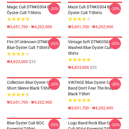
Magic Cult DTNK0304 Blue
Maze Cult DTNK0304 Blue
-20%
-20%
Öyster Cult T-Shirts
Öyster Cult T-Shirts
₩3,651,700 - ₩4,202,900
₩3,651,700 - ₩4,202,900
Fire Of Unknown DTNK0304
Vintage Soft DTNK0304
-20%
-20%
Blue Öyster Cult T-Shirts
Washed Blue Öyster Cult T-
Shirts
₩4,823,000
$35
₩4,823,000
$35
Collection Blue Oyster Cult
VINTAGE Blue Oyster Cult
-20%
-20%
Short Sleeve Black T-Shirt
Band Don't Fear The Roaper
Black T-Shirt
₩3,651,700 - ₩4,202,900
₩3,651,700 - ₩4,202,900
Blue Öyster Cult BOC
Logo Band Rock Blue Oyster
-20%
-20%
Essential T-Shirt
Cult 90Art Essential T-Shirt