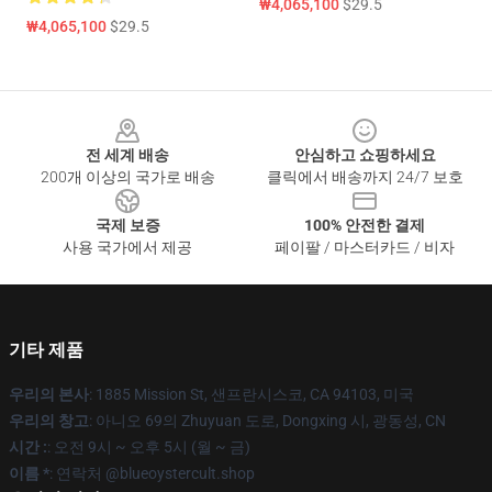
₩4,065,100
$29.5
₩4,065,100
$29.5
Footer
전 세계 배송
안심하고 쇼핑하세요
200개 이상의 국가로 배송
클릭에서 배송까지 24/7 보호
국제 보증
100% 안전한 결제
사용 국가에서 제공
페이팔 / 마스터카드 / 비자
기타 제품
우리의 본사
: 1885 Mission St, 샌프란시스코, CA 94103, 미국
우리의 창고
: 아니오 69의 Zhuyuan 도로, Dongxing 시, 광동성, CN
시간 :
: 오전 9시 ~ 오후 5시 (월 ~ 금)
이름 *
: 연락처 @blueoystercult.shop