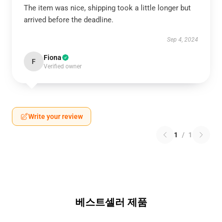
The item was nice, shipping took a little longer but
arrived before the deadline.
Sep 4, 2024
Fiona
F
Verified owner
Write your review
1
/
1
베스트셀러 제품