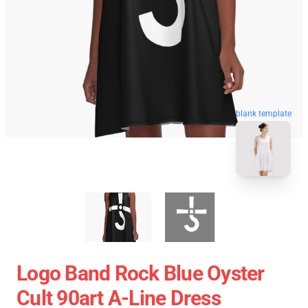
blank template
Logo Band Rock Blue Oyster
Cult 90art A-Line Dress