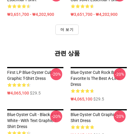
₩3,651,700 - ₩4,202,900
₩3,651,700 - ₩4,202,900
더 보기
관련 상품
First LP Blue Oyster Cult
Blue Oyster Cult Rock Band
-20%
-20%
Graphic T-Shirt Dress
Favorite Is The Best A-Line
Dress
₩4,065,100
$29.5
₩4,065,100
$29.5
Blue Oyster Cult - Black And
Blue Oyster Cult Graphic T-
-20%
-20%
White - With Text Graphic T-
Shirt Dress
Shirt Dress