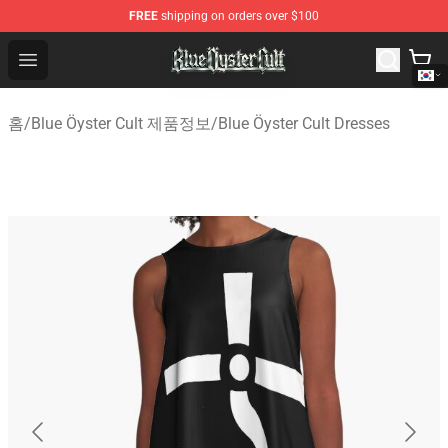
FREE
shipping on orders over $100
Blue Öyster Cult Store - Official Blue Öyster Cult Mercha
Open menu
홈
/
Blue Öyster Cult 제품정보
/
Blue Öyster Cult Dresses