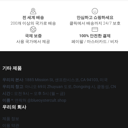
Footer
전 세계 배송
안심하고 쇼핑하세요
200개 이상의 국가로 배송
클릭에서 배송까지 24/7 보호
국제 보증
100% 안전한 결제
사용 국가에서 제공
페이팔 / 마스터카드 / 비자
기타 제품
우리의 본사
: 1885 Mission St, 샌프란시스코, CA 94103, 미국
우리의 창고
: 아니오 69의 Zhuyuan 도로, Dongxing 시, 광동성, CN
시간 :
: 오전 9시 ~ 오후 5시 (월 ~ 금)
이름 *
: 연락처 @blueoystercult.shop
우리의 회사
제품 정보
이용 약관