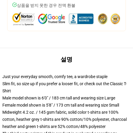
상품을 받지 못한 경우 전액 환불
설명
Just your everyday smooth, comfy tee, a wardrobe staple
Slim fit, so size up if you prefer a looser fit, or check out the Classic T-
Shirt
Male model shown is 6'0" / 183 cm tall and wearing size Large
Female model shown is 5'8" / 173 cm tall and wearing size Small
Midweight 4.2 oz. / 145 gsm fabric, solid color t-shirts are 100%
cotton, heather grey t-shirts are 90% cotton/10% polyester, charcoal
heather and green t-shirts are 52% cotton/48% polyester