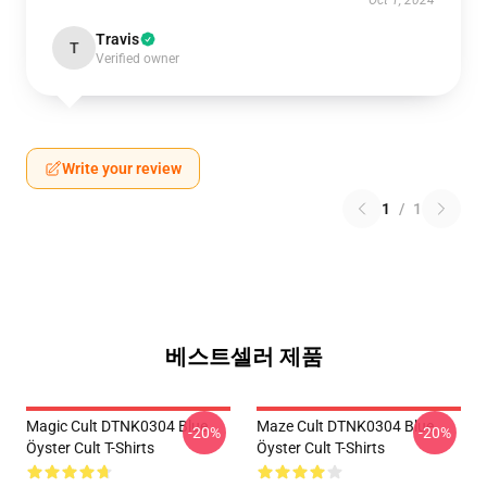
Oct 1, 2024
Travis
T
Verified owner
Write your review
1
/
1
베스트셀러 제품
Magic Cult DTNK0304 Blue
Maze Cult DTNK0304 Blue
-20%
-20%
Öyster Cult T-Shirts
Öyster Cult T-Shirts