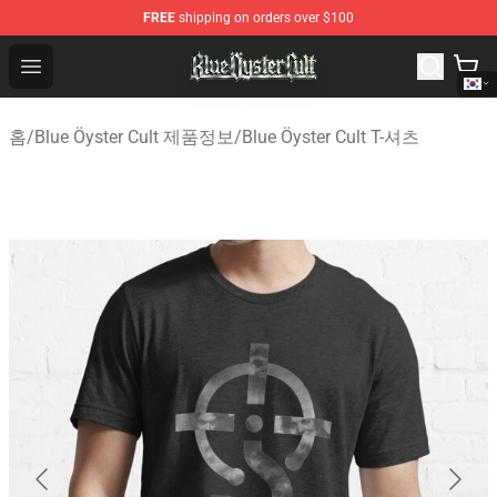
FREE
shipping on orders over $100
Blue Öyster Cult Store - Official Blue Öyster Cult Mercha
Open menu
홈
/
Blue Öyster Cult 제품정보
/
Blue Öyster Cult T-셔츠