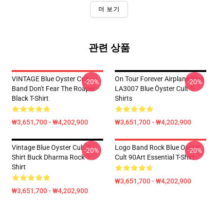
더 보기
관련 상품
VINTAGE Blue Oyster Cult
On Tour Forever Airplane Blue
-20%
-20%
Band Don't Fear The Roaper
LA3007 Blue Öyster Cult T-
Black T-Shirt
Shirts
₩3,651,700 - ₩4,202,900
₩3,651,700 - ₩4,202,900
Vintage Blue Oyster Cult T-
Logo Band Rock Blue Oyster
-20%
-20%
Shirt Buck Dharma Rock T-
Cult 90Art Essential T-Shirt
Shirt
₩3,651,700 - ₩4,202,900
₩3,651,700 - ₩4,202,900