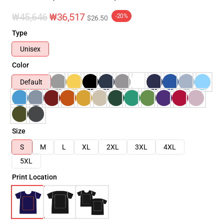
₩45,646
₩36,517
-20%
$26.50
Type
Unisex
Color
Default
Size
S
M
L
XL
2XL
3XL
4XL
5XL
Print Location