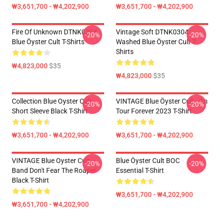
₩3,651,700 - ₩4,202,900
₩3,651,700 - ₩4,202,900
Fire Of Unknown DTNK0304
Vintage Soft DTNK0304
-20%
-20%
Blue Öyster Cult T-Shirts
Washed Blue Öyster Cult T-
Shirts
₩4,823,000
$35
₩4,823,000
$35
Collection Blue Oyster Cult
VINTAGE Blue Öyster Cult - On
-20%
-20%
Short Sleeve Black T-Shirt
Tour Forever 2023 T-Shirt
₩3,651,700 - ₩4,202,900
₩3,651,700 - ₩4,202,900
VINTAGE Blue Oyster Cult
Blue Öyster Cult BOC
-20%
-20%
Band Don't Fear The Roaper
Essential T-Shirt
Black T-Shirt
₩3,651,700 - ₩4,202,900
₩3,651,700 - ₩4,202,900