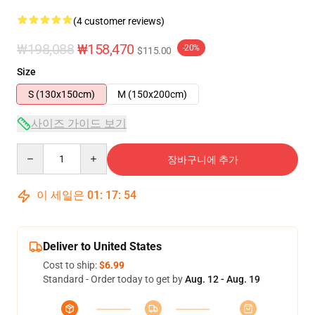
(4 customer reviews)
₩198,088
₩158,470
-20%
$115.00
Size
S (130x150cm)
M (150x200cm)
사이즈 가이드 보기
Quantity
장바구니에 추가
이 세일은
01
:
17
:
54
Deliver to United States
Cost to ship:
$6.99
Standard - Order today to get by
Aug. 12 - Aug. 19