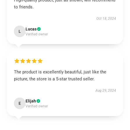
High-quality product, just as shown, will recommend
to friends.
Oct 18, 2024
Lucas
L
Verified owner
The product is excellently beautiful, just like the
picture, the store is a 5-star trusted seller.
Aug 29, 2024
Elijah
E
Verified owner