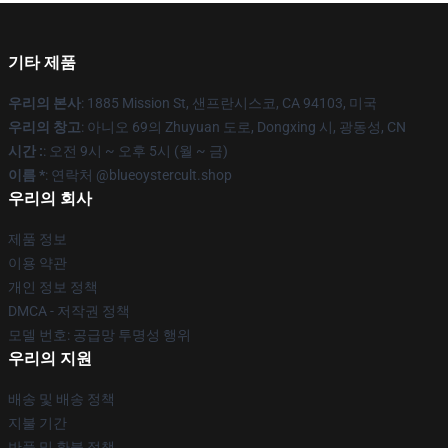
기타 제품
우리의 본사
: 1885 Mission St, 샌프란시스코, CA 94103, 미국
우리의 창고
: 아니오 69의 Zhuyuan 도로, Dongxing 시, 광동성, CN
시간 :
: 오전 9시 ~ 오후 5시 (월 ~ 금)
이름 *
: 연락처 @blueoystercult.shop
우리의 회사
제품 정보
이용 약관
개인 정보 정책
DMCA - 저작권 정책
모델 번호: 공급망 투명성 행위
우리의 지원
배송 및 배송 정책
지불 기간
반품 및 환불 정책