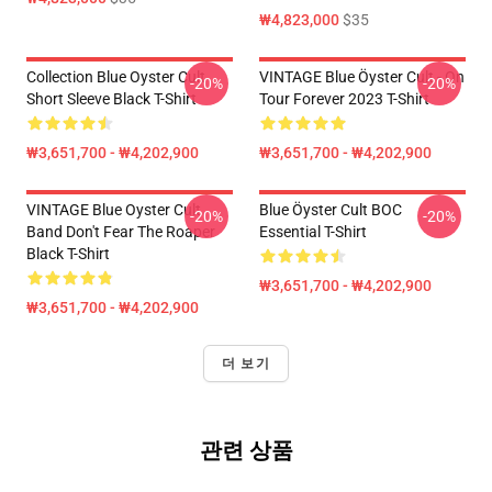
₩4,823,000
$35
Collection Blue Oyster Cult
VINTAGE Blue Öyster Cult - On
-20%
-20%
Short Sleeve Black T-Shirt
Tour Forever 2023 T-Shirt
₩3,651,700 - ₩4,202,900
₩3,651,700 - ₩4,202,900
VINTAGE Blue Oyster Cult
Blue Öyster Cult BOC
-20%
-20%
Band Don't Fear The Roaper
Essential T-Shirt
Black T-Shirt
₩3,651,700 - ₩4,202,900
₩3,651,700 - ₩4,202,900
더 보기
관련 상품