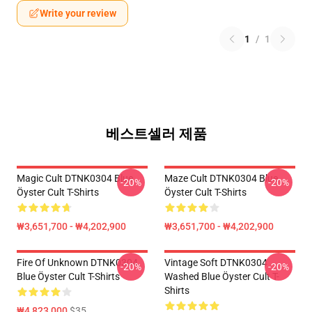
Write your review
1
/
1
베스트셀러 제품
Magic Cult DTNK0304 Blue
Maze Cult DTNK0304 Blue
-20%
-20%
Öyster Cult T-Shirts
Öyster Cult T-Shirts
₩3,651,700 - ₩4,202,900
₩3,651,700 - ₩4,202,900
Fire Of Unknown DTNK0304
Vintage Soft DTNK0304
-20%
-20%
Blue Öyster Cult T-Shirts
Washed Blue Öyster Cult T-
Shirts
₩4,823,000
$35