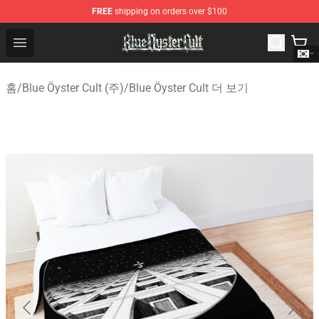
FREE
shipping on orders over $100
Blue Öyster Cult Store - Official Blue Öyster Cult Mercha
Open menu
홈
/
Blue Öyster Cult (주)
/
Blue Öyster Cult 더 보기