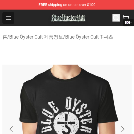
FREE
shipping on orders over $100
Blue Öyster Cult Store - Official Blue Öyster Cult Mercha
Open menu
홈
/
Blue Öyster Cult 제품정보
/
Blue Öyster Cult T-셔츠