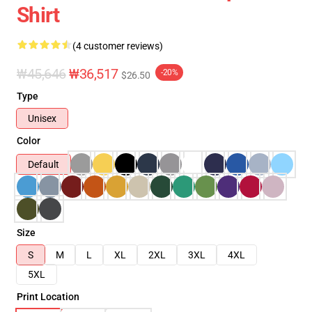
Shirt
(4 customer reviews)
₩45,646
₩36,517
-20%
$26.50
Type
Unisex
Color
Default
Size
S
M
L
XL
2XL
3XL
4XL
5XL
Print Location