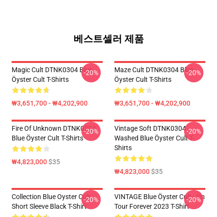
베스트셀러 제품
Magic Cult DTNK0304 Blue
Maze Cult DTNK0304 Blue
-20%
-20%
Öyster Cult T-Shirts
Öyster Cult T-Shirts
₩3,651,700 - ₩4,202,900
₩3,651,700 - ₩4,202,900
Fire Of Unknown DTNK0304
Vintage Soft DTNK0304
-20%
-20%
Blue Öyster Cult T-Shirts
Washed Blue Öyster Cult T-
Shirts
₩4,823,000
$35
₩4,823,000
$35
Collection Blue Oyster Cult
VINTAGE Blue Öyster Cult - On
-20%
-20%
Short Sleeve Black T-Shirt
Tour Forever 2023 T-Shirt