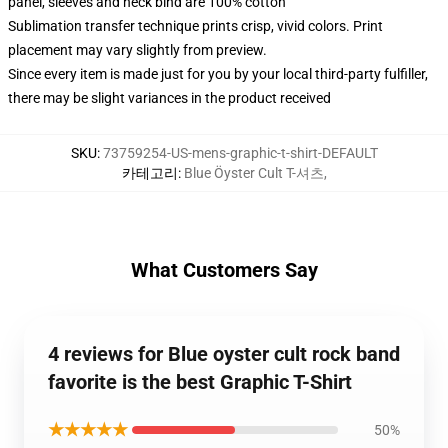
panel, sleeves and neck bind are 100% cotton
Sublimation transfer technique prints crisp, vivid colors. Print
placement may vary slightly from preview.
Since every item is made just for you by your local third-party fulfiller,
there may be slight variances in the product received
SKU
:
73759254-US-mens-graphic-t-shirt-DEFAULT
카테고리
:
Blue Öyster Cult T-셔츠
,
What Customers Say
4 reviews for Blue oyster cult rock band
favorite is the best Graphic T-Shirt
★★★★★
50%