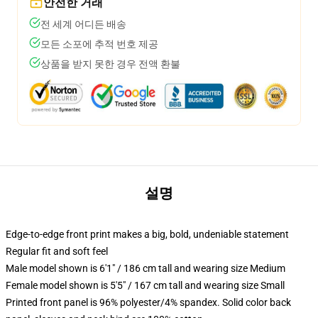
안전한 거래
전 세계 어디든 배송
모든 소포에 추적 번호 제공
상품을 받지 못한 경우 전액 환불
설명
Edge-to-edge front print makes a big, bold, undeniable statement
Regular fit and soft feel
Male model shown is 6'1" / 186 cm tall and wearing size Medium
Female model shown is 5'5" / 167 cm tall and wearing size Small
Printed front panel is 96% polyester/4% spandex. Solid color back