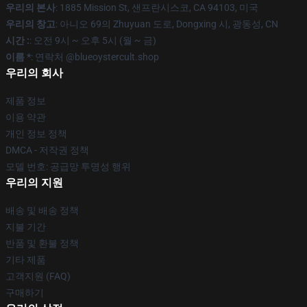
우리의 본사
: 1885 Mission St, 샌프란시스코, CA 94103, 미국
우리의 창고
: 아니오 69의 Zhuyuan 도로, Dongxing 시, 광동성, CN
시간 :
: 오전 9시 ~ 오후 5시 (월 ~ 금)
이름 *
: 연락처 @blueoystercult.shop
우리의 회사
제품 정보
이용 약관
개인 정보 정책
DMCA - 저작권 정책
모델 번호: 공급망 투명성 행위
우리의 지원
배송 및 배송 정책
지불 기간
반품 및 환불 정책
기타 제품
고객지원 (FAQ)
구매하기