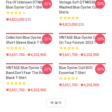
Fire Of Unknown DTNK0304
Vintage Soft DTNK0304
-20%
-20%
Blue Öyster Cult T-Shirts
Washed Blue Öyster Cult T-
Shirts
₩4,823,000
$35
₩4,823,000
$35
Collection Blue Oyster Cult
VINTAGE Blue Öyster Cult -
-20%
-20%
Short Sleeve Black T-Shirt
On Tour Forever 2023 T-Shirt
₩3,651,700 - ₩4,202,900
₩3,651,700 - ₩4,202,900
VINTAGE Blue Oyster Cult
Blue Öyster Cult BOC
-20%
-20%
Band Don't Fear The Roaper
Essential T-Shirt
Black T-Shirt
₩3,651,700 - ₩4,202,900
₩3,651,700 - ₩4,202,900
더 보기