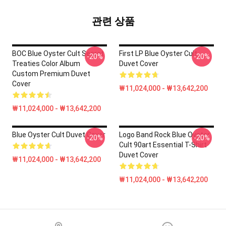
관련 상품
BOC Blue Oyster Cult Secret
First LP Blue Oyster Cult
-20%
-20%
Treaties Color Album
Duvet Cover
Custom Premium Duvet
Cover
₩11,024,000 - ₩13,642,200
₩11,024,000 - ₩13,642,200
Blue Oyster Cult Duvet Cover
Logo Band Rock Blue Oyster
-20%
-20%
Cult 90art Essential T-Shirt
Duvet Cover
₩11,024,000 - ₩13,642,200
₩11,024,000 - ₩13,642,200
Footer