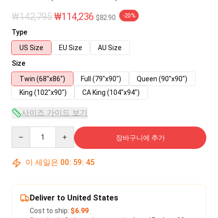
₩142,795
₩114,236
-20%
$82.90
Type
US Size
EU Size
AU Size
Size
Twin (68"x86")
Full (79"x90")
Queen (90"x90")
King (102"x90")
CA King (104"x94")
사이즈 가이드 보기
Quantity
장바구니에 추가
이 세일은
00
:
59
:
45
Deliver to United States
Cost to ship:
$6.99