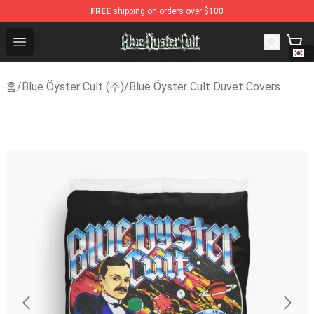
FREE
shipping on orders over $100
Blue Öyster Cult Store - Official Blue Öyster Cult Merch
Open menu
홈
/
Blue Öyster Cult (주)
/
Blue Öyster Cult Duvet Covers