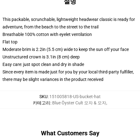
설명
This packable, scrunchable, lightweight headwear classic is ready for
adventure, from the beach to the street to the trail
Breathable 100% cotton with eyelet ventilation
Flat top
Moderate brim is 2.2in (5.5 cm) wide to keep the sun off your face
Unstructured crown is 3.1in (8 cm) deep
Easy care: just spot clean and dry in shade
Since every item is made just for you by your local third-party fulfiller,
there may be slight variances in the product received
SKU
:
151005818-US-bucket-hat
카테고리
:
Blue Öyster Cult 모자 & 모자
,
What Customers Say