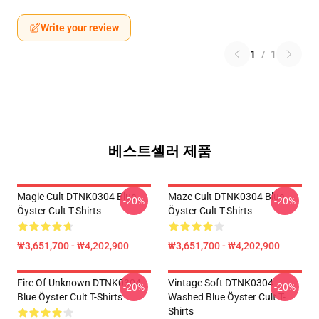
Write your review
1
/
1
베스트셀러 제품
Magic Cult DTNK0304 Blue
Maze Cult DTNK0304 Blue
-20%
-20%
Öyster Cult T-Shirts
Öyster Cult T-Shirts
₩3,651,700 - ₩4,202,900
₩3,651,700 - ₩4,202,900
Fire Of Unknown DTNK0304
Vintage Soft DTNK0304
-20%
-20%
Blue Öyster Cult T-Shirts
Washed Blue Öyster Cult T-
Shirts