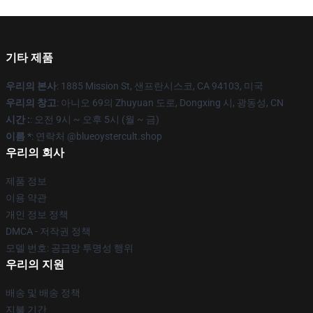
기타 제품
우리의 본사
: 1885 Mission St, 샌프란시스코, CA 94103, 미국
우리의 창고
: 아니오 69의 Zhuyuan 도로, Dongxing 시, 광동성, CN
시간 :
: 오전 9시 ~ 오후 5시 (월 ~ 금)
이름 *
: 연락처 @blueoystercult.shop
우리의 회사
제품 정보
이용 약관
개인 정보 정책
DMCA - 저작권 정책
모델 번호: 공급망 투명성 행위
우리의 지원
배송 및 배송 정책
지불 기간