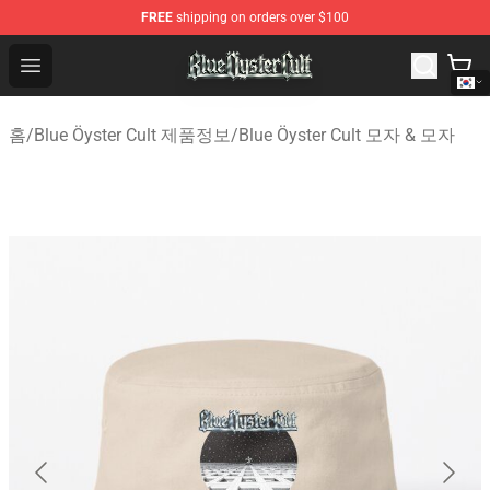
FREE
shipping on orders over $100
Blue Öyster Cult Store - Official Blue Öyster Cult Mercha
Open menu
홈
/
Blue Öyster Cult 제품정보
/
Blue Öyster Cult 모자 & 모자