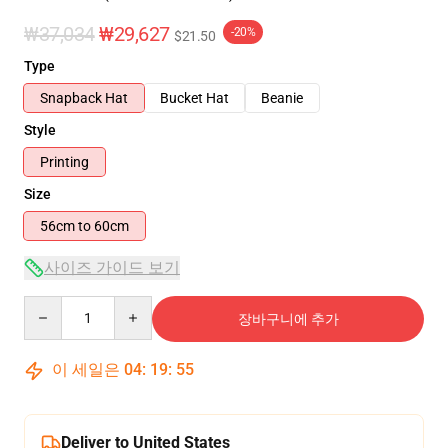
₩37,034
₩29,627
-20%
$21.50
Type
Snapback Hat
Bucket Hat
Beanie
Style
Printing
Size
56cm to 60cm
사이즈 가이드 보기
Quantity
장바구니에 추가
이 세일은
04
:
19
:
54
Deliver to United States