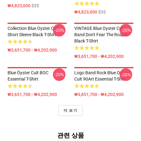
₩4,823,000
$35
₩4,823,000
$35
Collection Blue Oyster Cult
VINTAGE Blue Oyster Cult
-20%
-20%
Short Sleeve Black T-Shirt
Band Don't Fear The Roaper
Black T-Shirt
₩3,651,700 - ₩4,202,900
₩3,651,700 - ₩4,202,900
Blue Öyster Cult BOC
Logo Band Rock Blue Oyster
-20%
-20%
Essential T-Shirt
Cult 90Art Essential T-Shirt
₩3,651,700 - ₩4,202,900
₩3,651,700 - ₩4,202,900
더 보기
관련 상품