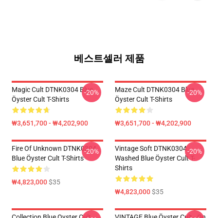
베스트셀러 제품
Magic Cult DTNK0304 Blue
Maze Cult DTNK0304 Blue
-20%
-20%
Öyster Cult T-Shirts
Öyster Cult T-Shirts
₩3,651,700 - ₩4,202,900
₩3,651,700 - ₩4,202,900
Fire Of Unknown DTNK0304
Vintage Soft DTNK0304
-20%
-20%
Blue Öyster Cult T-Shirts
Washed Blue Öyster Cult T-
Shirts
₩4,823,000
$35
₩4,823,000
$35
Collection Blue Oyster Cult
VINTAGE Blue Öyster Cult - On