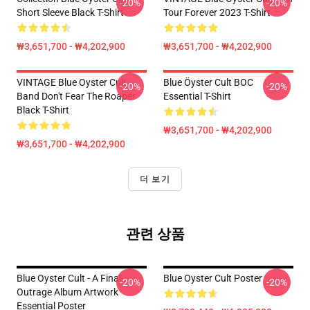
-20%
-20%
Short Sleeve Black T-Shirt
Tour Forever 2023 T-Shirt
₩3,651,700 - ₩4,202,900
₩3,651,700 - ₩4,202,900
VINTAGE Blue Oyster Cult
Blue Öyster Cult BOC
-20%
-20%
Band Don't Fear The Roaper
Essential T-Shirt
Black T-Shirt
₩3,651,700 - ₩4,202,900
₩3,651,700 - ₩4,202,900
더 보기
관련 상품
Blue Oyster Cult - A Final
Blue Oyster Cult Poster
-20%
-20%
Outrage Album Artwork
Essential Poster