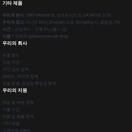
기타 제품
우리의 본사
: 1885 Mission St, 샌프란시스코, CA 94103, 미국
우리의 창고
: 아니오 69의 Zhuyuan 도로, Dongxing 시, 광동성, CN
시간 :
: 오전 9시 ~ 오후 5시 (월 ~ 금)
이름 *
: 연락처 @blueoystercult.shop
우리의 회사
제품 정보
이용 약관
개인 정보 정책
DMCA - 저작권 정책
모델 번호: 공급망 투명성 행위
우리의 지원
배송 및 배송 정책
지불 기간
반품 및 환불 정책
기타 제품
고객지원 (FAQ)