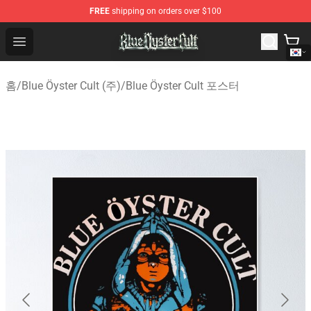
FREE
shipping on orders over $100
Blue Öyster Cult Store - Official Blue Öyster Cult Mercha
Open menu
홈
/
Blue Öyster Cult (주)
/
Blue Öyster Cult 포스터