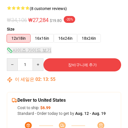
(8 customer reviews)
₩34,106
₩27,284
-20%
$19.80
Size
12x18in
16x16in
16x24in
18x24in
사이즈 가이드 보기
Quantity
장바구니에 추가
이 세일은
02
:
13
:
54
Deliver to United States
Cost to ship:
$6.99
Standard - Order today to get by
Aug. 12 - Aug. 19