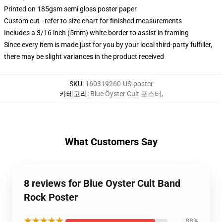
Printed on 185gsm semi gloss poster paper
Custom cut - refer to size chart for finished measurements
Includes a 3/16 inch (5mm) white border to assist in framing
Since every item is made just for you by your local third-party fulfiller,
there may be slight variances in the product received
SKU
:
160319260-US-poster
카테고리
:
Blue Öyster Cult 포스터
,
What Customers Say
8 reviews for Blue Oyster Cult Band
Rock Poster
★★★★★
88%