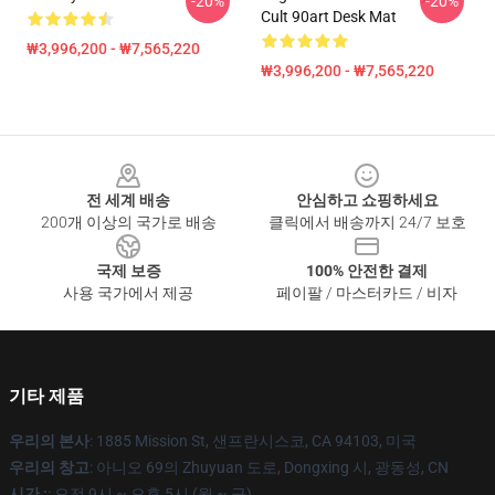
-20%
-20%
Cult 90art Desk Mat
₩3,996,200 - ₩7,565,220
₩3,996,200 - ₩7,565,220
Footer
전 세계 배송
안심하고 쇼핑하세요
200개 이상의 국가로 배송
클릭에서 배송까지 24/7 보호
국제 보증
100% 안전한 결제
사용 국가에서 제공
페이팔 / 마스터카드 / 비자
기타 제품
우리의 본사
: 1885 Mission St, 샌프란시스코, CA 94103, 미국
우리의 창고
: 아니오 69의 Zhuyuan 도로, Dongxing 시, 광동성, CN
시간 :
: 오전 9시 ~ 오후 5시 (월 ~ 금)