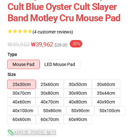
Cult Blue Oyster Cult Slayer
Band Motley Cru Mouse Pad
(4 customer reviews)
₩49,953
₩39,962
-20%
$29.00
Type
Mouse Pad
LED Mouse Pad
Size
25x30cm
25x60cm
30x50cm
30x60cm
30x70cm
30x80cm
30x90cm
35x44cm
40x60cm
40x70cm
40x80cm
40x90cm
40x100cm
50x80cm
50x90cm
50x100cm
60x60cm
60x70cm
60x90cm
사이즈 가이드 보기