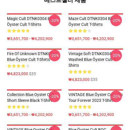
베스트셀러 제품
Magic Cult DTNK0304 Blue
Maze Cult DTNK0304 Blue
-20%
-20%
Öyster Cult T-Shirts
Öyster Cult T-Shirts
₩3,651,700 - ₩4,202,900
₩3,651,700 - ₩4,202,900
Fire Of Unknown DTNK0304
Vintage Soft DTNK0304
-20%
-20%
Blue Öyster Cult T-Shirts
Washed Blue Öyster Cult T-
Shirts
₩4,823,000
$35
₩4,823,000
$35
Collection Blue Oyster Cult
VINTAGE Blue Öyster Cult - On
-20%
-20%
Short Sleeve Black T-Shirt
Tour Forever 2023 T-Shirt
₩3,651,700 - ₩4,202,900
₩3,651,700 - ₩4,202,900
VINTAGE Blue Oyster Cult
Blue Öyster Cult BOC