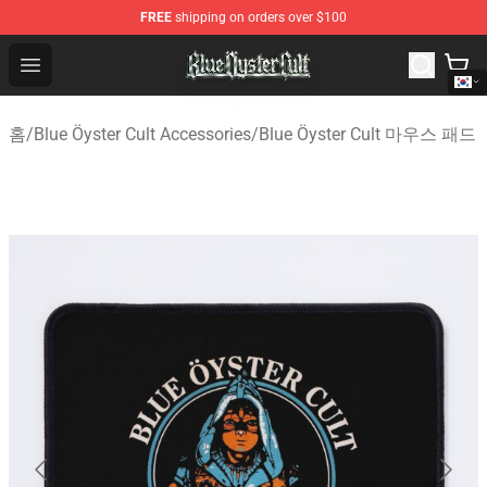
FREE
shipping on orders over $100
Blue Öyster Cult Store - Official Blue Öyster Cult Mercha
Open menu
홈
/
Blue Öyster Cult Accessories
/
Blue Öyster Cult 마우스 패드