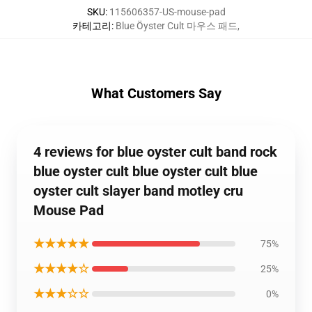
SKU
:
115606357-US-mouse-pad
카테고리
:
Blue Öyster Cult 마우스 패드
,
What Customers Say
4 reviews for blue oyster cult band rock
blue oyster cult blue oyster cult blue
oyster cult slayer band motley cru
Mouse Pad
★★★★★
75%
★★★★☆
25%
★★★☆☆
0%