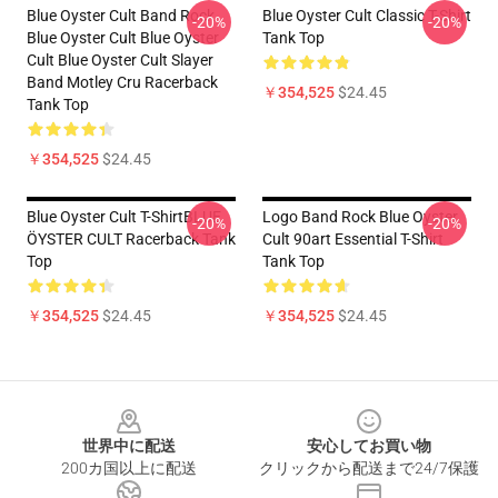
Blue Oyster Cult Band Rock
Blue Oyster Cult Classic T-Shirt
-20%
-20%
Blue Oyster Cult Blue Oyster
Tank Top
Cult Blue Oyster Cult Slayer
Band Motley Cru Racerback
￥354,525
$24.45
Tank Top
￥354,525
$24.45
Blue Oyster Cult T-ShirtBLUE
Logo Band Rock Blue Oyster
-20%
-20%
ÖYSTER CULT Racerback Tank
Cult 90art Essential T-Shirt
Top
Tank Top
￥354,525
$24.45
￥354,525
$24.45
Footer
世界中に配送
安心してお買い物
200カ国以上に配送
クリックから配送まで24/7保護