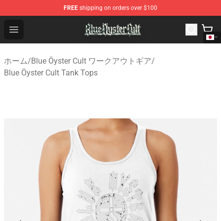
FREE
shipping on orders over $100
Blue Öyster Cult Store - Official Blue Öyster Cult Mercha
Open menu
ホーム
/
Blue Öyster Cult ワークアウトギア
/
Blue Öyster Cult Tank Tops