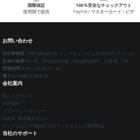
国際保証
100％安全なチェックアウト
使用国で提供
PayPal / マスターカード / ビザ
お問い合わせ
本社事務所
: 1885 Mission St, サンフランシスコ, CA 94103, アメリカ
私達の倉庫
:No. 69、Zhuyuanの道、Dongxing都市、広東省、CN
営業時間
: 9:00～18:00(月～金)
電子メール
担当:青木 浩
会社案内
私たちについて
利用規約
プライバシーポリシー
DMCA - 著作権ポリシー
カリフォルニアSB657: サプライチェーンの透明性法
当社のサポート