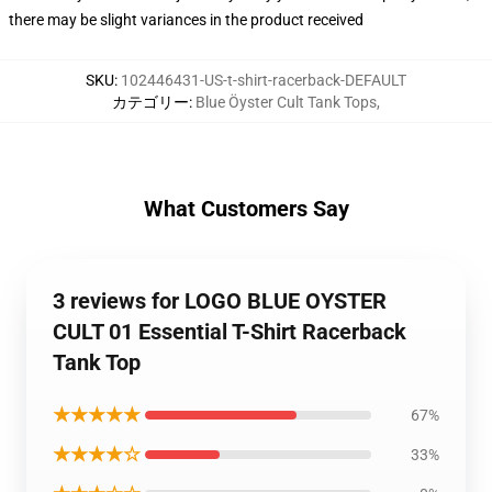
there may be slight variances in the product received
SKU
:
102446431-US-t-shirt-racerback-DEFAULT
カテゴリー
:
Blue Öyster Cult Tank Tops
,
What Customers Say
3 reviews for LOGO BLUE OYSTER
CULT 01 Essential T-Shirt Racerback
Tank Top
★★★★★
67%
★★★★☆
33%