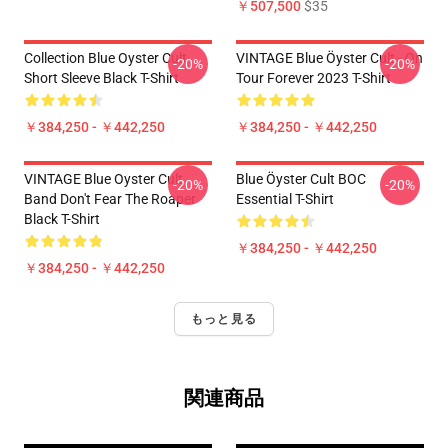
￥507,500
$35
Collection Blue Oyster Cult
VINTAGE Blue Öyster Cult - On
-20%
-20%
Short Sleeve Black T-Shirt
Tour Forever 2023 T-Shirt
￥384,250 - ￥442,250
￥384,250 - ￥442,250
VINTAGE Blue Oyster Cult
Blue Öyster Cult BOC
-20%
-20%
Band Don't Fear The Roaper
Essential T-Shirt
Black T-Shirt
￥384,250 - ￥442,250
￥384,250 - ￥442,250
もっと見る
関連商品