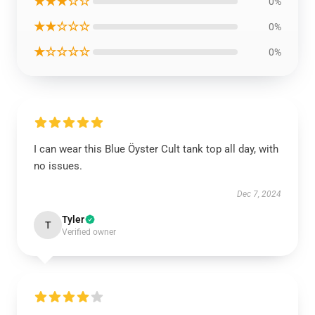
★★★☆☆
0%
★★☆☆☆
0%
★☆☆☆☆
0%
I can wear this Blue Öyster Cult tank top all day, with
no issues.
Dec 7, 2024
Tyler
T
Verified owner