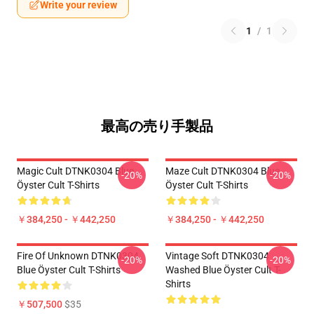
Write your review
1
/
1
最高の売り手製品
Magic Cult DTNK0304 Blue
Maze Cult DTNK0304 Blue
-20%
-20%
Öyster Cult T-Shirts
Öyster Cult T-Shirts
￥384,250 - ￥442,250
￥384,250 - ￥442,250
Fire Of Unknown DTNK0304
Vintage Soft DTNK0304
-20%
-20%
Blue Öyster Cult T-Shirts
Washed Blue Öyster Cult T-
Shirts
￥507,500
$35