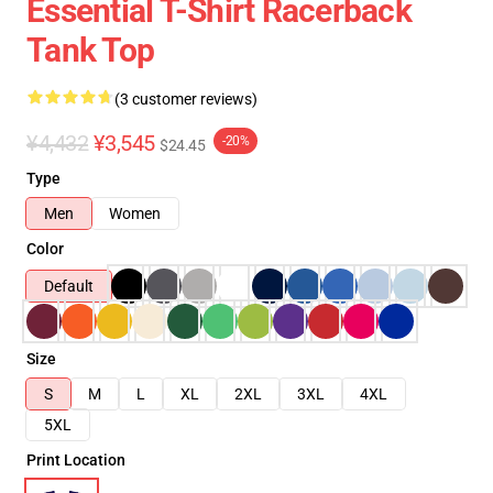
Essential T-Shirt Racerback
Tank Top
(3 customer reviews)
¥4,432
¥3,545
-20%
$24.45
Type
Men
Women
Color
Default
Size
S
M
L
XL
2XL
3XL
4XL
5XL
Print Location