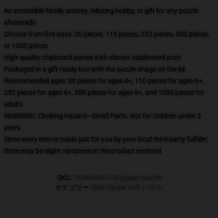
An irresistible family activity, relaxing hobby, or gift for any puzzle
aficionado
Choose from five sizes: 30 pieces, 110 pieces, 252 pieces, 500 pieces,
or 1000 pieces
High-quality chipboard pieces with vibrant sublimated print
Packaged in a gift-ready box with the puzzle image on the lid
Recommended ages: 30 pieces for ages 4+, 110 pieces for ages 6+,
252 pieces for ages 8+, 500 pieces for ages 9+, and 1000 pieces for
adults
WARNING: Choking Hazard—Small Parts. Not for children under 3
years
Since every item is made just for you by your local third-party fulfiller,
there may be slight variances in the product received
SKU
:
102446431-US-jigsaw-puzzle
カテゴリー
:
Blue Öyster Cult パズル
,