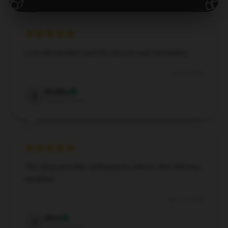
🎁
🎁
Love the product and the service was exemplary.
Oct 8, 2024
Bradley
B
Verified owner
The shop provides enthusiastic advice, fast delivery,
excellent.
Sep 15, 2024
Alice
A
Verified owner