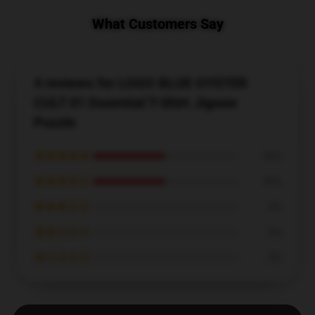
What Customers Say
4 reviews for LOGO BLUE OYSTER
CULT 01 Essential T-Shirt Jigsaw
Puzzle
★★★★★
50%
★★★★☆
50%
★★★☆☆
0%
★★☆☆☆
0%
★☆☆☆☆
0%