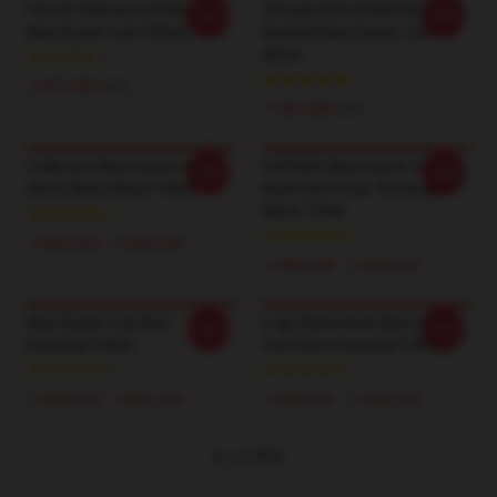
Fire Of Unknown DTNK0304
Vintage Soft DTNK0304
-20%
-20%
Blue Öyster Cult T-Shirts
Washed Blue Öyster Cult T-
Shirts
￥507,500
$35
￥507,500
$35
Collection Blue Oyster Cult
VINTAGE Blue Oyster Cult
-20%
-20%
Short Sleeve Black T-Shirt
Band Don't Fear The Roaper
Black T-Shirt
￥384,250 - ￥442,250
￥384,250 - ￥442,250
Blue Öyster Cult BOC
Logo Band Rock Blue Oyster
-20%
-20%
Essential T-Shirt
Cult 90Art Essential T-Shirt
￥384,250 - ￥442,250
￥384,250 - ￥442,250
もっと見る