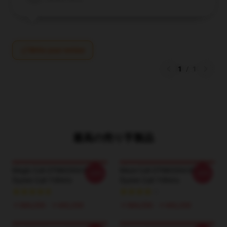
Write your review
1
/
1
最高の売り手製品
Magic Cult DTNK0304 Blue
Maze Cult DTNK0304 Blue
-20%
-20%
Öyster Cult T-Shirts
Öyster Cult T-Shirts
￥384,250 - ￥442,250
￥384,250 - ￥442,250