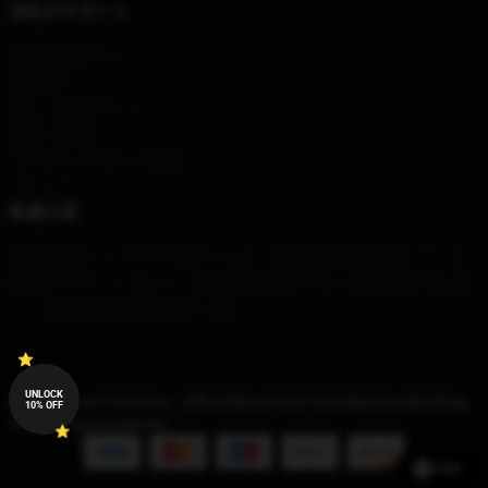
当社のサポート
配送&配送ポリシー
支払条件
返品・返金ポリシー
お問い合わせ
カスタマーサポート(FAQ)
スタッフ
私達の店
弊社の世界トップクラスのチームは、品質と美を念頭に置いて、各
製品をデザインしました。 個性的な日常のスタイルを表現するため
に、さまざまな選択肢があります。
UNLOCK
© Blue Öyster Cult Store - Official Blue Öyster Cult Merchandise Shop
10% OFF
2026 all rights reserved
Help