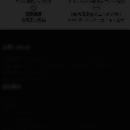
200カ国以上に配送
クリックから配送まで24/7保護
国際保証
100％安全なチェックアウト
使用国で提供
PayPal / マスターカード / ビザ
お問い合わせ
本社事務所
: 1885 Mission St, サンフランシスコ, CA 94103, アメリカ
私達の倉庫
:No. 69、Zhuyuanの道、Dongxing都市、広東省、CN
営業時間
: 9:00～18:00(月～金)
電子メール
担当:青木 浩
会社案内
私たちについて
利用規約
プライバシーポリシー
DMCA - 著作権ポリシー
カリフォルニアSB657: サプライチェーンの透明性法