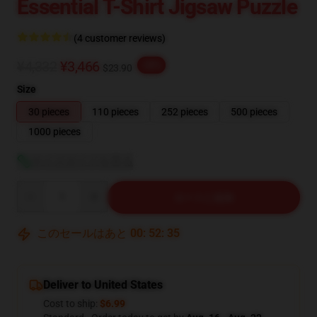
Essential T-Shirt Jigsaw Puzzle
(4 customer reviews)
¥4,332
¥3,466
-20%
$23.90
Size
30 pieces
110 pieces
252 pieces
500 pieces
1000 pieces
サイズガイドを見る
Quantity
カートに追加
このセールはあと
00
:
52
:
34
Deliver to United States
Cost to ship:
$6.99