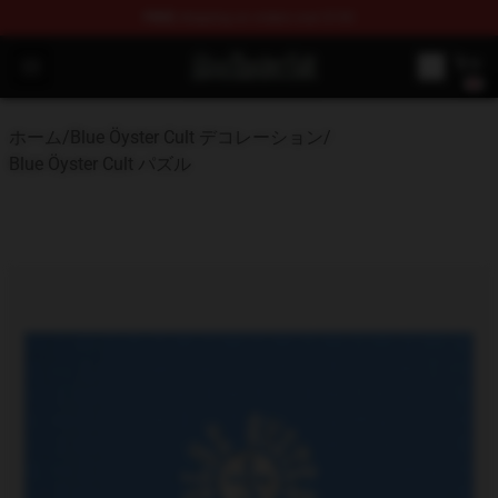
FREE
shipping on orders over $100
Blue Öyster Cult Store - Official Blue Öyster Cult Mercha
Open menu
ホーム
/
Blue Öyster Cult デコレーション
/
Blue Öyster Cult パズル