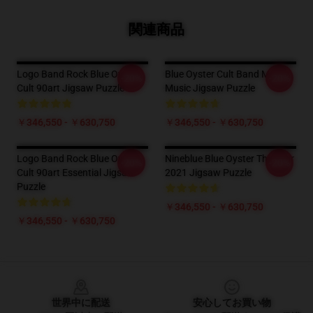
関連商品
Logo Band Rock Blue Oyster
Blue Oyster Cult Band Music
-20%
-20%
Cult 90art Jigsaw Puzzle
Music Jigsaw Puzzle
￥346,550 - ￥630,750
￥346,550 - ￥630,750
Logo Band Rock Blue Oyster
Nineblue Blue Oyster The Tour
-20%
-20%
Cult 90art Essential Jigsaw
2021 Jigsaw Puzzle
Puzzle
￥346,550 - ￥630,750
￥346,550 - ￥630,750
Footer
世界中に配送
安心してお買い物