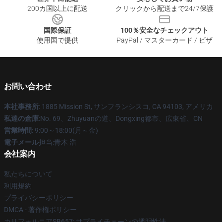
200カ国以上に配送
クリックから配送まで24/7保護
国際保証
100％安全なチェックアウト
使用国で提供
PayPal / マスターカード / ビザ
お問い合わせ
本社事務所
: 1885 Mission St, サンフランシスコ, CA 94103, アメリカ
私達の倉庫
:No. 69、Zhuyuanの道、Dongxing都市、広東省、CN
営業時間
: 9:00～18:00(月～金)
電子メール
担当:青木 浩
会社案内
私たちについて
利用規約
プライバシーポリシー
DMCA - 著作権ポリシー
カリフォルニアSB657: サプライチェーンの透明性法