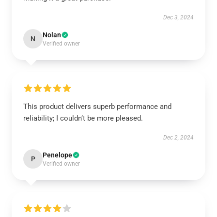
Dec 3, 2024
Nolan
N
Verified owner
This product delivers superb performance and
reliability; I couldn’t be more pleased.
Dec 2, 2024
Penelope
P
Verified owner