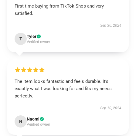
First time buying from TikTok Shop and very
satisfied.
Sep 30, 2024
Tyler
T
Verified owner
The item looks fantastic and feels durable. It’s
exactly what I was looking for and fits my needs
perfectly.
Sep 10, 2024
Naomi
N
Verified owner