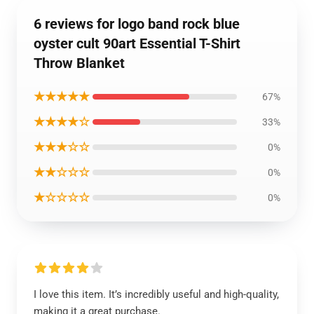
6 reviews for logo band rock blue
oyster cult 90art Essential T-Shirt
Throw Blanket
★★★★★
67%
★★★★☆
33%
★★★☆☆
0%
★★☆☆☆
0%
★☆☆☆☆
0%
I love this item. It’s incredibly useful and high-quality,
making it a great purchase.