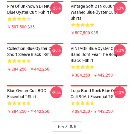
Fire Of Unknown DTNK0304
Vintage Soft DTNK0304
-20%
-20%
Blue Öyster Cult T-Shirts
Washed Blue Öyster Cult T-
Shirts
￥507,500
$35
￥507,500
$35
Collection Blue Oyster Cult
VINTAGE Blue Oyster Cult
-20%
-20%
Short Sleeve Black T-Shirt
Band Don't Fear The Roaper
Black T-Shirt
￥384,250 - ￥442,250
￥384,250 - ￥442,250
Blue Öyster Cult BOC
Logo Band Rock Blue Oyster
-20%
-20%
Essential T-Shirt
Cult 90Art Essential T-Shirt
￥384,250 - ￥442,250
￥384,250 - ￥442,250
もっと見る