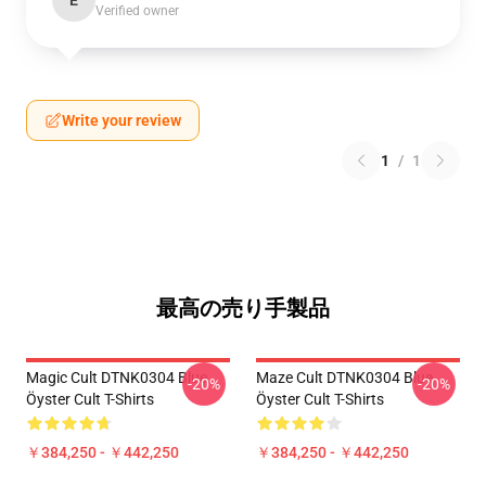
E
Verified owner
Write your review
1
/
1
最高の売り手製品
Magic Cult DTNK0304 Blue
Maze Cult DTNK0304 Blue
-20%
-20%
Öyster Cult T-Shirts
Öyster Cult T-Shirts
￥384,250 - ￥442,250
￥384,250 - ￥442,250