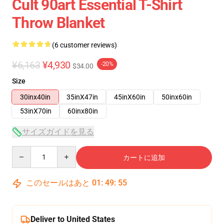
Cult 90art Essential T-Shirt
Throw Blanket
(6 customer reviews)
¥6,163
¥4,930
-20%
$34.00
Size
30inx40in
35inX47in
45inX60in
50inx60in
53inX70in
60inx80in
サイズガイドを見る
Quantity
カートに追加
このセールはあと
01
:
49
:
54
Deliver to United States