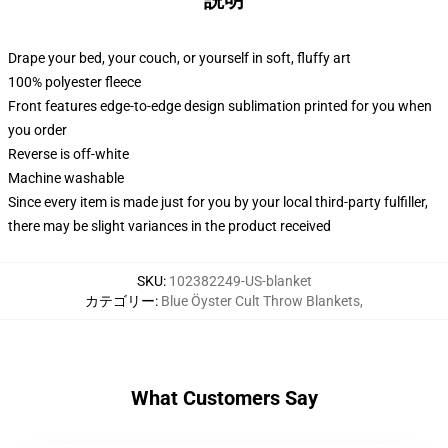
説明
Drape your bed, your couch, or yourself in soft, fluffy art
100% polyester fleece
Front features edge-to-edge design sublimation printed for you when
you order
Reverse is off-white
Machine washable
Since every item is made just for you by your local third-party fulfiller,
there may be slight variances in the product received
SKU
:
102382249-US-blanket
カテゴリー
:
Blue Öyster Cult Throw Blankets
,
What Customers Say