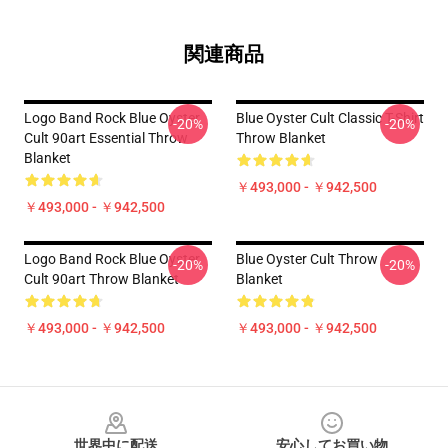
関連商品
Logo Band Rock Blue Oyster
Blue Oyster Cult Classic T-Shirt
-20%
-20%
Cult 90art Essential Throw
Throw Blanket
Blanket
￥493,000 - ￥942,500
￥493,000 - ￥942,500
Logo Band Rock Blue Oyster
Blue Oyster Cult Throw
-20%
-20%
Cult 90art Throw Blanket
Blanket
￥493,000 - ￥942,500
￥493,000 - ￥942,500
Footer
世界中に配送
安心してお買い物