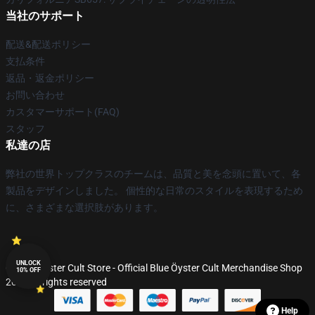
当社のサポート
配送&配送ポリシー
支払条件
返品・返金ポリシー
お問い合わせ
カスタマーサポート(FAQ)
スタッフ
私達の店
弊社の世界トップクラスのチームは、品質と美を念頭に置いて、各
製品をデザインしました。 個性的な日常のスタイルを表現するため
に、さまざまな選択肢があります。
UNLOCK
© Blue Öyster Cult Store - Official Blue Öyster Cult Merchandise Shop
10% OFF
2026 all rights reserved
Help