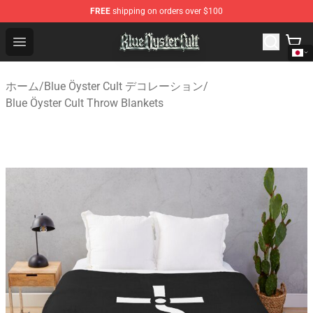
FREE
shipping on orders over $100
Blue Öyster Cult Store - Official Blue Öyster Cult Mercha
Open menu
ホーム
/
Blue Öyster Cult デコレーション
/
Blue Öyster Cult Throw Blankets