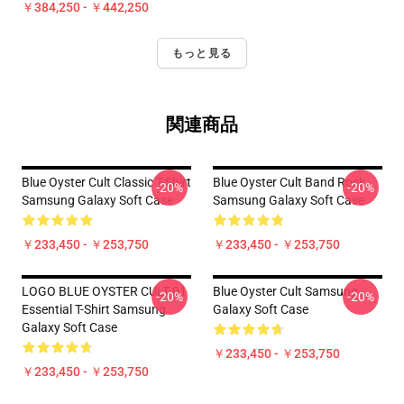
￥384,250 - ￥442,250
もっと見る
関連商品
Blue Oyster Cult Classic T-Shirt
Blue Oyster Cult Band Rock
-20%
-20%
Samsung Galaxy Soft Case
Samsung Galaxy Soft Case
￥233,450 - ￥253,750
￥233,450 - ￥253,750
LOGO BLUE OYSTER CULT 01
Blue Oyster Cult Samsung
-20%
-20%
Essential T-Shirt Samsung
Galaxy Soft Case
Galaxy Soft Case
￥233,450 - ￥253,750
￥233,450 - ￥253,750