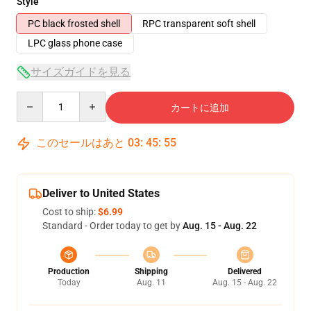
Style
PC black frosted shell
RPC transparent soft shell
LPC glass phone case
サイズガイドを見る
Quantity
カートに追加
このセールはあと
03
:
45
:
54
Deliver to United States
Cost to ship:
$6.99
Standard - Order today to get by
Aug. 15 - Aug. 22
Production
Shipping
Delivered
Today
Aug. 11
Aug. 15 - Aug. 22