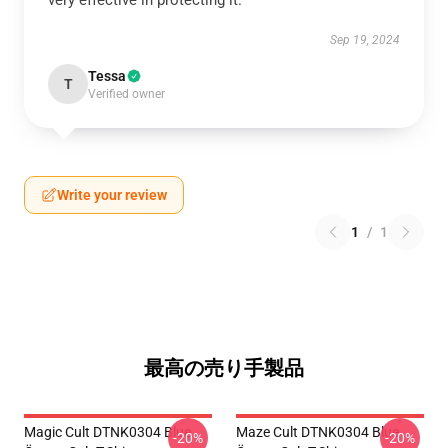
very effective in protecting it.
Sep 19, 2024
Tessa
T
Verified owner
Write your review
1
/
1
最高の売り手製品
Magic Cult DTNK0304 Blue
Maze Cult DTNK0304 Blue
-20%
-20%