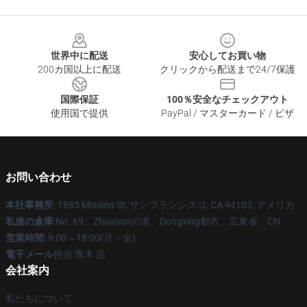
Footer
世界中に配送
安心してお買い物
200カ国以上に配送
クリックから配送まで24/7保護
国際保証
100％安全なチェックアウト
使用国で提供
PayPal / マスターカード / ビザ
お問い合わせ
本社事務所
: 1885 Mission St, サンフランシスコ, CA 94103, アメリカ
私達の倉庫
:No. 69、Zhuyuanの道、Dongxing都市、広東省、CN
営業時間
: 9:00～18:00(月～金)
電子メール
担当:青木 浩
会社案内
私たちについて