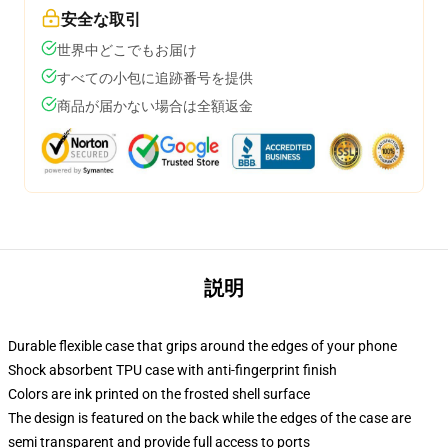
安全な取引
世界中どこでもお届け
すべての小包に追跡番号を提供
商品が届かない場合は全額返金
説明
Durable flexible case that grips around the edges of your phone
Shock absorbent TPU case with anti-fingerprint finish
Colors are ink printed on the frosted shell surface
The design is featured on the back while the edges of the case are
semi transparent and provide full access to ports