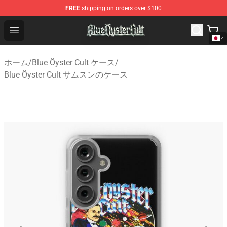
FREE
shipping on orders over $100
Blue Öyster Cult Store - Official Blue Öyster Cult Mercha
Open menu
ホーム
/
Blue Öyster Cult ケース
/
Blue Öyster Cult サムスンのケース