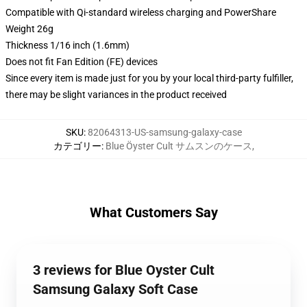
Compatible with Qi-standard wireless charging and PowerShare
Weight 26g
Thickness 1/16 inch (1.6mm)
Does not fit Fan Edition (FE) devices
Since every item is made just for you by your local third-party fulfiller,
there may be slight variances in the product received
SKU
:
82064313-US-samsung-galaxy-case
カテゴリー
:
Blue Öyster Cult サムスンのケース
,
What Customers Say
3 reviews for Blue Oyster Cult
Samsung Galaxy Soft Case