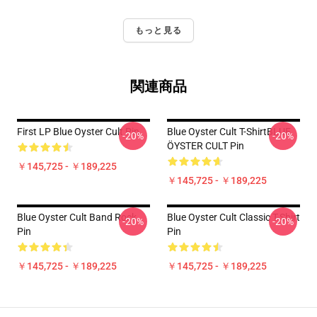
もっと見る
関連商品
First LP Blue Oyster Cult Pin
Blue Oyster Cult T-ShirtBLUE
-20%
-20%
ÖYSTER CULT Pin
￥145,725 - ￥189,225
￥145,725 - ￥189,225
Blue Oyster Cult Band Rock
Blue Oyster Cult Classic T-Shirt
-20%
-20%
Pin
Pin
￥145,725 - ￥189,225
￥145,725 - ￥189,225
Footer