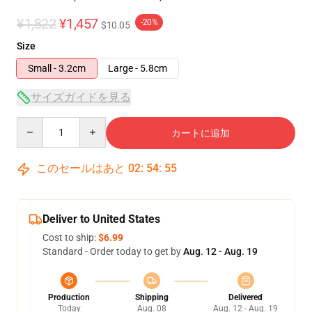
¥1,822
¥1,457
-20%
$10.05
Size
Small - 3.2cm
Large - 5.8cm
サイズガイドを見る
Quantity
カートに追加
このセールはあと
02
:
54
:
54
Deliver to United States
Cost to ship:
$6.99
Standard - Order today to get by
Aug. 12 - Aug. 19
Production
Shipping
Delivered
Today
Aug. 08
Aug. 12 - Aug. 19