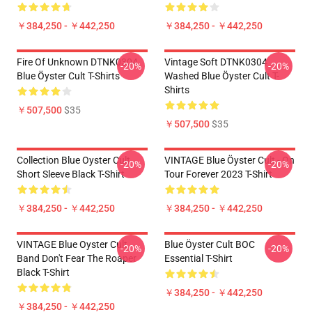
￥384,250 - ￥442,250
￥384,250 - ￥442,250
Fire Of Unknown DTNK0304
Vintage Soft DTNK0304
-20%
-20%
Blue Öyster Cult T-Shirts
Washed Blue Öyster Cult T-
Shirts
￥507,500
$35
￥507,500
$35
Collection Blue Oyster Cult
VINTAGE Blue Öyster Cult - On
-20%
-20%
Short Sleeve Black T-Shirt
Tour Forever 2023 T-Shirt
￥384,250 - ￥442,250
￥384,250 - ￥442,250
VINTAGE Blue Oyster Cult
Blue Öyster Cult BOC
-20%
-20%
Band Don't Fear The Roaper
Essential T-Shirt
Black T-Shirt
￥384,250 - ￥442,250
￥384,250 - ￥442,250