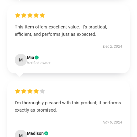
This item offers excellent value. It's practical,
efficient, and performs just as expected.
Dec 2, 2024
Mia
M
Verified owner
I’m thoroughly pleased with this product; it performs
exactly as promised.
Nov 9, 2024
Madison
M