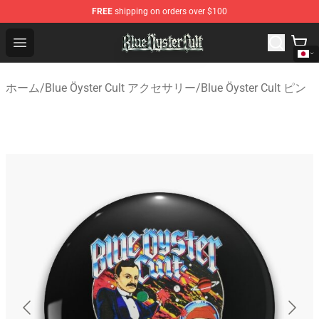
FREE
shipping on orders over $100
Blue Öyster Cult Store - Official Blue Öyster Cult Mercha
Open menu
ホーム
/
Blue Öyster Cult アクセサリー
/
Blue Öyster Cult ピン