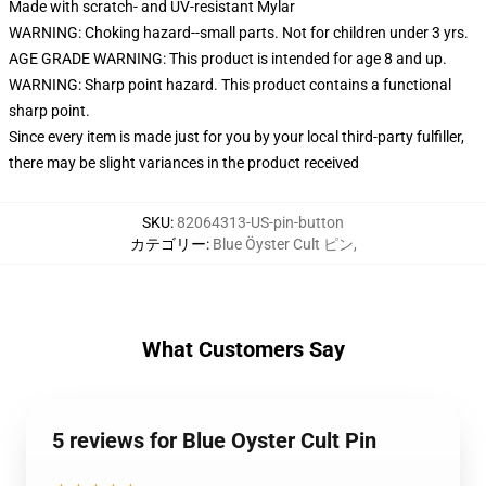
Made with scratch- and UV-resistant Mylar
WARNING: Choking hazard--small parts. Not for children under 3 yrs.
AGE GRADE WARNING: This product is intended for age 8 and up.
WARNING: Sharp point hazard. This product contains a functional
sharp point.
Since every item is made just for you by your local third-party fulfiller,
there may be slight variances in the product received
SKU
:
82064313-US-pin-button
カテゴリー
:
Blue Öyster Cult ピン
,
What Customers Say
5 reviews for Blue Oyster Cult Pin