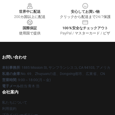
世界中に配送
安心してお買い物
200カ国以上に配送
クリックから配送まで24/7保護
国際保証
100％安全なチェックアウト
使用国で提供
PayPal / マスターカード / ビザ
お問い合わせ
本社事務所
: 1885 Mission St, サンフランシスコ, CA 94103, アメリカ
私達の倉庫
:No. 69、Zhuyuanの道、Dongxing都市、広東省、CN
営業時間
: 9:00～18:00(月～金)
電子メール
担当:青木 浩
会社案内
私たちについて
利用規約
プライバシーポリシー