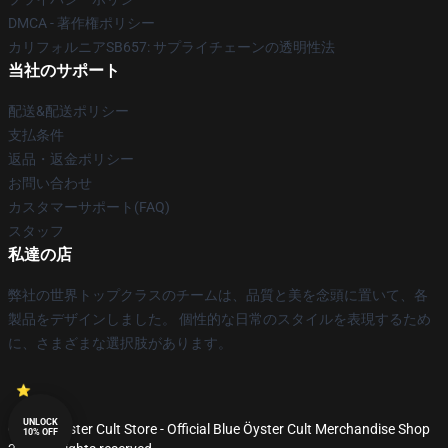
DMCA - 著作権ポリシー
カリフォルニアSB657: サプライチェーンの透明性法
当社のサポート
配送&配送ポリシー
支払条件
返品・返金ポリシー
お問い合わせ
カスタマーサポート(FAQ)
スタッフ
私達の店
弊社の世界トップクラスのチームは、品質と美を念頭に置いて、各
製品をデザインしました。 個性的な日常のスタイルを表現するため
に、さまざまな選択肢があります。
UNLOCK
© Blue Öyster Cult Store - Official Blue Öyster Cult Merchandise Shop
10% OFF