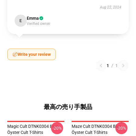
Aug 22, 2024
Emma
E
Verified owner
Write your review
1
/
1
最高の売り手製品
Magic Cult DTNK0304 Blue
Maze Cult DTNK0304 Blue
-20%
-20%
Öyster Cult T-Shirts
Öyster Cult T-Shirts