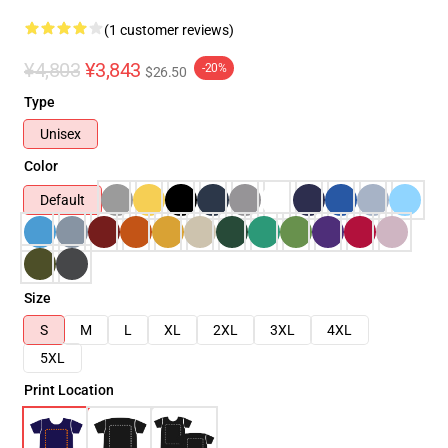
(1 customer reviews)
¥4,803
¥3,843
-20%
$26.50
Type
Unisex
Color
Default
Size
S
M
L
XL
2XL
3XL
4XL
5XL
Print Location