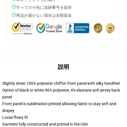
すべての小包に追跡番号を提供
商品が届かない場合は全額返金
説明
Slightly sheer 100% polyester chiffon front panel with silky handfeel
Option of black or white 96% polyester, 4% elastane soft jersey back
panel
Front panel is sublimation printed allowing fabric to stay soft and
drapey
Loose flowy fit
Garment fully constructed and printed in the USA