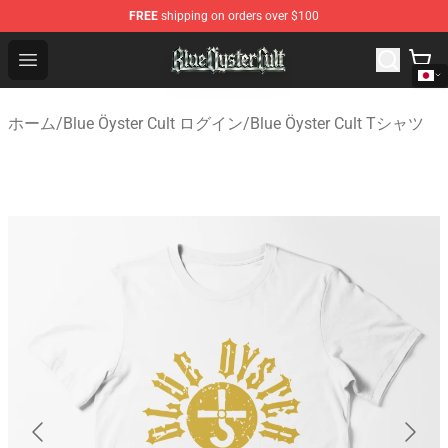
FREE
shipping on orders over $100
Blue Öyster Cult Store - Official Blue Öyster Cult Mercha
Open menu
ホーム
/
Blue Öyster Cult ログイン
/
Blue Öyster Cult Tシャツ