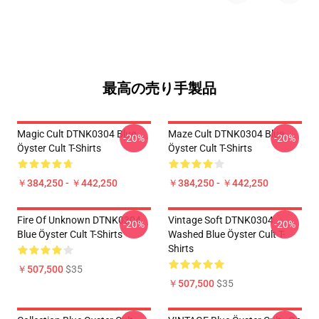
最高の売り手製品
Magic Cult DTNK0304 Blue
Maze Cult DTNK0304 Blue
-20%
-20%
Öyster Cult T-Shirts
Öyster Cult T-Shirts
￥384,250 - ￥442,250
￥384,250 - ￥442,250
Fire Of Unknown DTNK0304
Vintage Soft DTNK0304
-20%
-20%
Blue Öyster Cult T-Shirts
Washed Blue Öyster Cult T-
Shirts
￥507,500
$35
￥507,500
$35