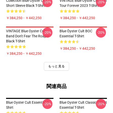
Collection Blue Oyster Cult
VINTAGE Blue Öyster Cult - On
-20%
-20%
Short Sleeve Black T-Shirt
Tour Forever 2023 T-Shirt
￥384,250 - ￥442,250
￥384,250 - ￥442,250
VINTAGE Blue Oyster Cult
Blue Öyster Cult BOC
-20%
-20%
Band Don't Fear The Roaper
Essential T-Shirt
Black T-Shirt
￥384,250 - ￥442,250
￥384,250 - ￥442,250
もっと見る
関連商品
Blue Oyster Cult Essential T-
Blue Oyster Cult Classic T-Shirt
-20%
-20%
Shirt
Essential T-Shirt