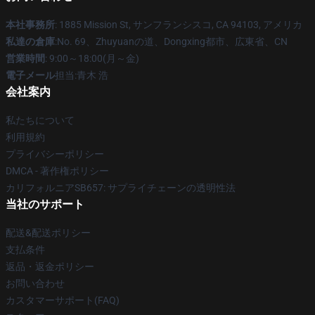
本社事務所
: 1885 Mission St, サンフランシスコ, CA 94103, アメリカ
私達の倉庫
:No. 69、Zhuyuanの道、Dongxing都市、広東省、CN
営業時間
: 9:00～18:00(月～金)
電子メール
担当:青木 浩
会社案内
私たちについて
利用規約
プライバシーポリシー
DMCA - 著作権ポリシー
カリフォルニアSB657: サプライチェーンの透明性法
当社のサポート
配送&配送ポリシー
支払条件
返品・返金ポリシー
お問い合わせ
カスタマーサポート(FAQ)