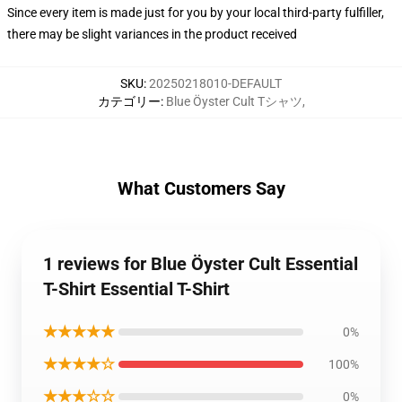
Since every item is made just for you by your local third-party fulfiller,
there may be slight variances in the product received
SKU
:
20250218010-DEFAULT
カテゴリー
:
Blue Öyster Cult Tシャツ
,
What Customers Say
1 reviews for Blue Öyster Cult Essential
T-Shirt Essential T-Shirt
★★★★★
0%
★★★★☆
100%
★★★☆☆
0%