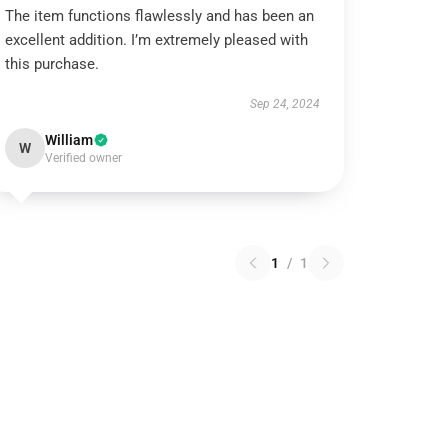
The item functions flawlessly and has been an
excellent addition. I’m extremely pleased with
this purchase.
Sep 24, 2024
William
W
Verified owner
1
/
1