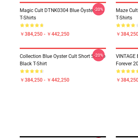
-20%
Magic Cult DTNK0304 Blue Öyster Cult
Maze Cult
T-Shirts
T-Shirts
￥384,250 - ￥442,250
￥384,250
-20%
Collection Blue Oyster Cult Short Sleeve
VINTAGE B
Black T-Shirt
Forever 20
￥384,250 - ￥442,250
￥384,250