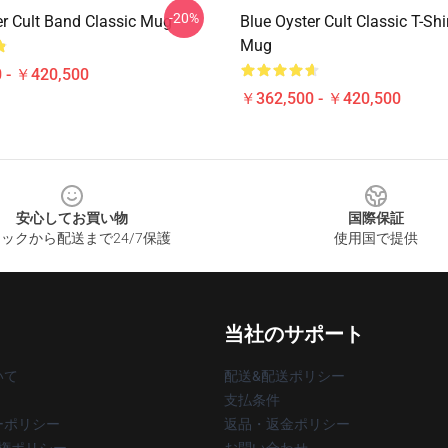
-20%
er Cult Band Classic Mug
Blue Oyster Cult Classic T-Shi
Mug
 - ￥420,500
￥362,500 - ￥420,500
安心してお買い物
国際保証
ックから配送まで24/7保護
使用国で提供
当社のサポート
いて
配送&配送ポリシー
支払条件
ーポリシー
返品・返金ポリシー