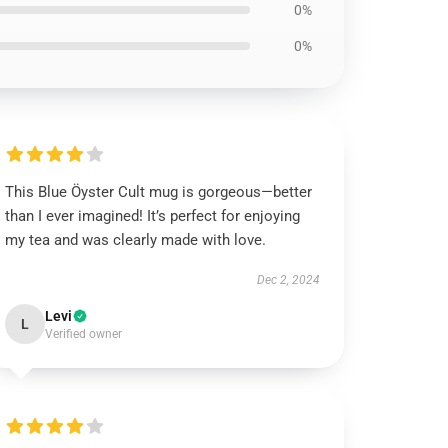
0%
0%
This Blue Öyster Cult mug is gorgeous—better
than I ever imagined! It’s perfect for enjoying
my tea and was clearly made with love.
Dec 2, 2024
Levi
L
Verified owner