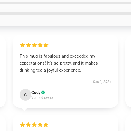
This mug is fabulous and exceeded my
expectations! It’s so pretty, and it makes
drinking tea a joyful experience.
Dec 3, 2024
Cody
C
Verified owner