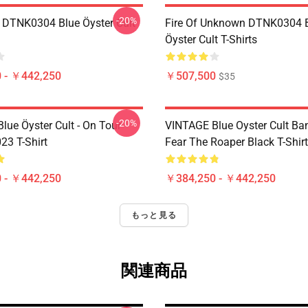
-20%
 DTNK0304 Blue Öyster Cult
Fire Of Unknown DTNK0304 
Öyster Cult T-Shirts
 - ￥442,250
￥507,500
$35
-20%
lue Öyster Cult - On Tour
VINTAGE Blue Oyster Cult Ba
23 T-Shirt
Fear The Roaper Black T-Shirt
 - ￥442,250
￥384,250 - ￥442,250
もっと見る
関連商品