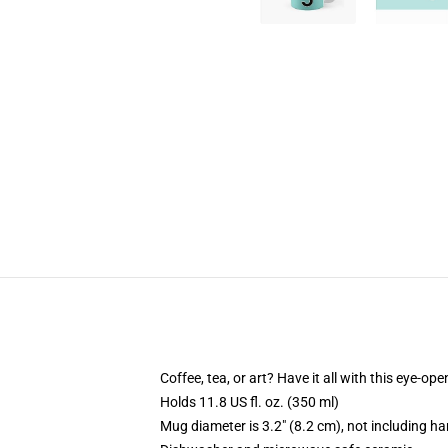
Coffee, tea, or art? Have it all with this eye-o
Holds 11.8 US fl. oz. (350 ml)
Mug diameter is 3.2" (8.2 cm), not including ha