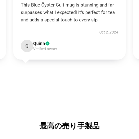
This Blue Öyster Cult mug is stunning and far
surpasses what I expected! It’s perfect for tea
and adds a special touch to every sip.
Oct 2, 2024
Quinn
Q
Verified owner
最高の売り手製品