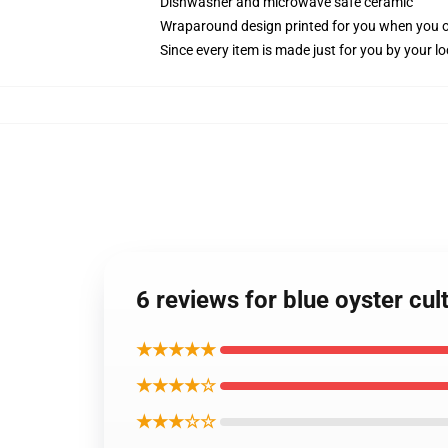
Dishwasher and microwave safe ceramic
Wraparound design printed for you when you 
Since every item is made just for you by your loc
6 reviews for blue oyster cul
★★★★★
★★★★☆
★★★☆☆