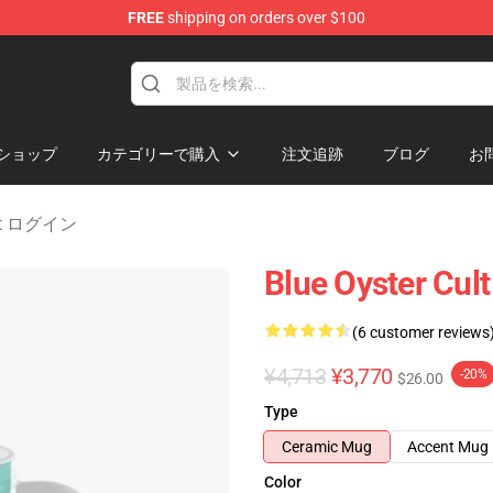
FREE
shipping on orders over $100
handise Shop
ショップ
カテゴリーで購入
注文追跡
ブログ
お
Cult ログイン
Blue Oyster Cul
(6 customer reviews
¥4,713
¥3,770
-20%
$26.00
Type
Ceramic Mug
Accent Mug
Color