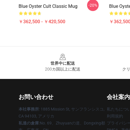
-20%
Blue Oyster Cult Classic Mug
Blue Oyst
￥362,500 - ￥420,500
￥362,500
Footer
世界中に配送
200カ国以上に配送
クリ
お問い合わせ
会社案内
本社事務所
: 1885 Mission St, サンフランシスコ,
私たちにつ
CA 94103, アメリカ
利用規約
私達の倉庫
:No. 69、Zhuyuanの道、Dongxing都
プライバシ