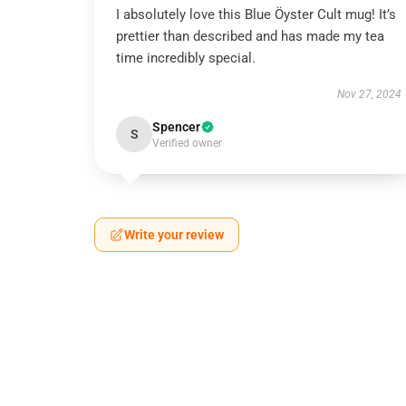
I absolutely love this Blue Öyster Cult mug! It’s
prettier than described and has made my tea
time incredibly special.
Nov 27, 2024
Spencer
S
Verified owner
Write your review