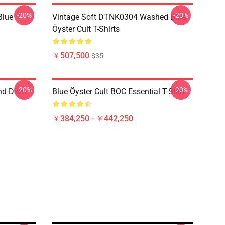
-20%
-20%
Blue
Vintage Soft DTNK0304 Washed Blue
Öyster Cult T-Shirts
￥507,500
$35
-20%
-20%
nd Don't
Blue Öyster Cult BOC Essential T-Shirt
￥384,250 - ￥442,250