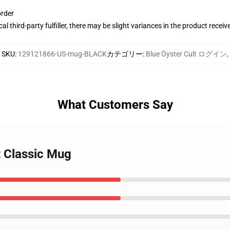
order
al third-party fulfiller, there may be slight variances in the product receiv
SKU
:
129121866-US-mug-BLACK
カテゴリー
:
Blue Öyster Cult ログイン
,
What Customers Say
t Classic Mug