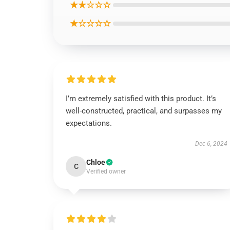
★★☆☆☆
★☆☆☆☆
I’m extremely satisfied with this product. It’s
well-constructed, practical, and surpasses my
expectations.
Dec 6, 2024
Chloe
C
Verified owner