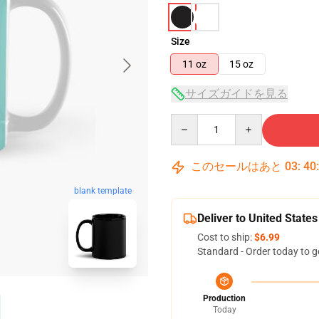
Size
11 oz
15 oz
サイズガイドを見る
Quantity
このセールはあと
03
:
40
blank template
Deliver to United States
Cost to ship:
$6.99
Standard - Order today to g
Production
Today