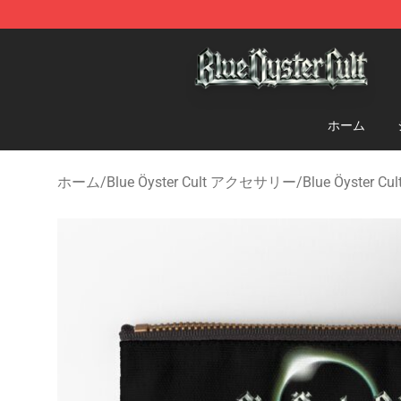
Blue Öyster Cult Store - Official Blue Öyster Cult Merc
ホーム
ホーム
/
Blue Öyster Cult アクセサリー
/
Blue Öyster