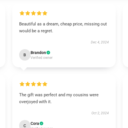
Beautiful as a dream, cheap price, missing out
would be a regret.
Dec 4, 2024
Brandon
B
Verified owner
The gift was perfect and my cousins were
overjoyed with it.
Oct 2, 2024
Cora
C