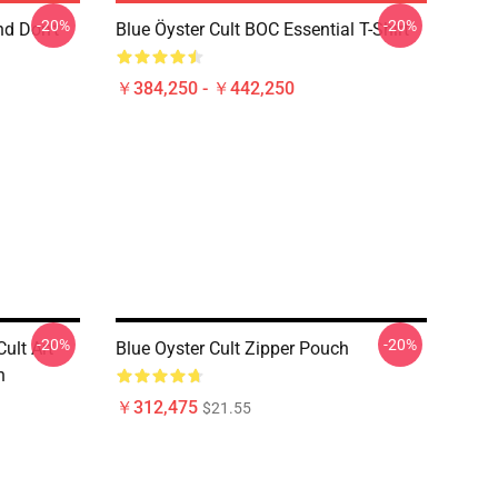
-20%
-20%
nd Don't
Blue Öyster Cult BOC Essential T-Shirt
￥384,250 - ￥442,250
-20%
-20%
ult Art
Blue Oyster Cult Zipper Pouch
h
￥312,475
$21.55