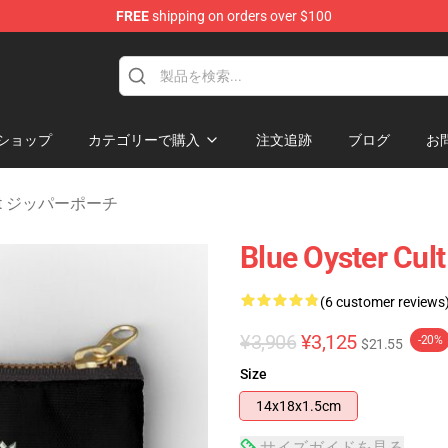
FREE
shipping on orders over $100
handise Shop
ショップ
カテゴリーで購入
注文追跡
ブログ
お
 Cult ジッパーポーチ
Blue Oyster Cul
(6 customer reviews
¥3,906
¥3,125
-20%
$21.55
Size
14x18x1.5cm
サイズガイドを見る