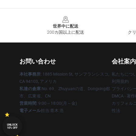
Footer
世界中に配送
200カ国以上に配送
クリ
お問い合わせ
会社案内
本社事務所
: 1885 Mission St, サンフランシスコ,
私たちにつ
CA 94103, アメリカ
利用規約
私達の倉庫
:No. 69、Zhuyuanの道、Dongxing都
プライバシ
市、広東省、CN
DMCA - 
営業時間
: 9:00～18:00(月～金)
カリフォルニ
電子メール
担当:青木 浩
性法
UNLOCK
10% OFF