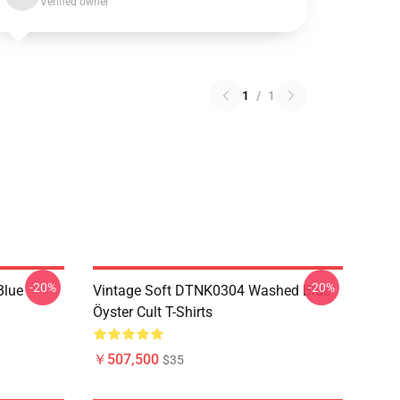
Verified owner
1
/
1
-20%
-20%
Blue
Vintage Soft DTNK0304 Washed Blue
Öyster Cult T-Shirts
￥507,500
$35