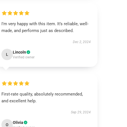
I’m very happy with this item. It’s reliable, well-
made, and performs just as described.
Dec 2, 2024
Lincoln
L
Verified owner
First-rate quality, absolutely recommended,
and excellent help.
Sep 29, 2024
Olivia
O