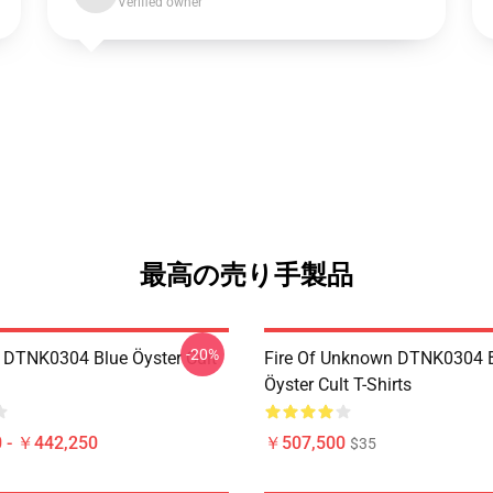
Verified owner
最高の売り手製品
-20%
 DTNK0304 Blue Öyster Cult
Fire Of Unknown DTNK0304 
Öyster Cult T-Shirts
 - ￥442,250
￥507,500
$35