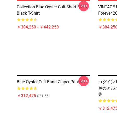
-20%
Collection Blue Oyster Cult Short Sleeve
VINTAGE B
Black T-Shirt
Forever 20
￥384,250 - ￥442,250
￥384,250
-20%
Blue Oyster Cult Band Zipper Pouch
ログイン Bl
色のアル
袋
￥312,475
$21.55
￥312,47