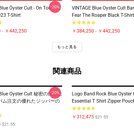
-20%
lue Öyster Cult - On Tour
VINTAGE Blue Oyster Cult Ba
23 T-Shirt
Fear The Roaper Black T-Shirt
 - ￥442,250
￥384,250 - ￥442,250
もっと見る
関連商品
-20%
ue Oyster Cult 秘密の御馳走
Logo Band Rock Blue Oyster C
バム注文の優れたジッパーの
Essential T Shirt Zipper Pouc
￥312,475
$21.55
5
$21.55