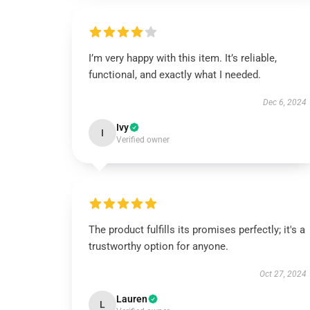
I’m very happy with this item. It’s reliable,
functional, and exactly what I needed.
Dec 6, 2024
Ivy
I
Verified owner
The product fulfills its promises perfectly; it's a
trustworthy option for anyone.
Oct 27, 2024
Lauren
L