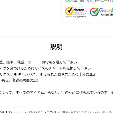
商品が届かない場合は全額
説明
の構造、鉛筆、電話、カード、何でもを運んで下さい
の1つを見つけるためにサイズのチャートを点検して下さい
ポリエステル キャンバス。 加えられた強さのために十分に並ぶ
がある、良質の両面の設計
によって、すべてのアイテムがあなただけのために作られているので、
SKU
:
126005562-US-pouch
カテゴリー
:
Blue Öyster Cult ジッパーポーチ
,