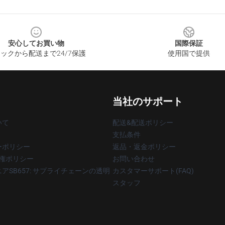
安心してお買い物
国際保証
ックから配送まで24/7保護
使用国で提供
当社のサポート
いて
配送&配送ポリシー
支払条件
ーポリシー
返品・返金ポリシー
著作権ポリシー
お問い合わせ
アSB657: サプライチェーンの透明
カスタマーサポート(FAQ)
スタッフ