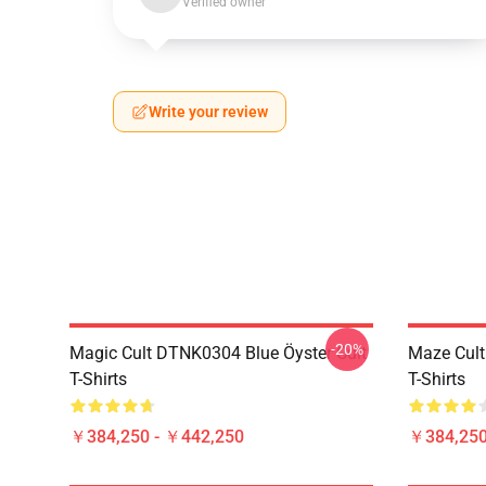
Verified owner
Write your review
-20%
Magic Cult DTNK0304 Blue Öyster Cult
Maze Cult
T-Shirts
T-Shirts
￥384,250 - ￥442,250
￥384,250