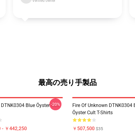
Verified owner
最高の売り手製品
-20%
 DTNK0304 Blue Öyster Cult
Fire Of Unknown DTNK0304 
Öyster Cult T-Shirts
 - ￥442,250
￥507,500
$35