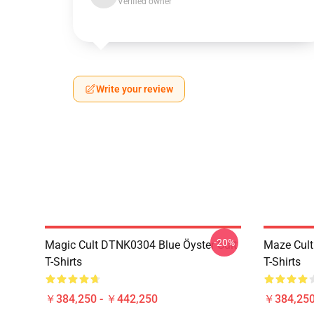
Verified owner
Write your review
-20%
Magic Cult DTNK0304 Blue Öyster Cult
Maze Cult
T-Shirts
T-Shirts
￥384,250 - ￥442,250
￥384,250