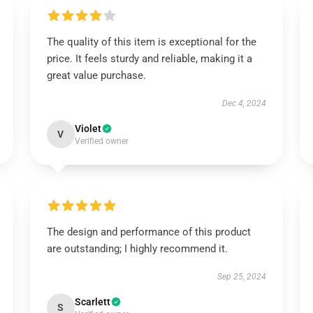
The quality of this item is exceptional for the
price. It feels sturdy and reliable, making it a
great value purchase.
Dec 4, 2024
Violet
V
Verified owner
The design and performance of this product
are outstanding; I highly recommend it.
Sep 25, 2024
Scarlett
S