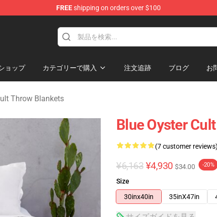
FREE
shipping on orders over $100
handise Shop
ショップ
カテゴリーで購入
注文追跡
ブログ
お
Cult Throw Blankets
Blue Oyster Cul
(7 customer reviews
¥6,163
¥4,930
-20%
$34.00
Size
30inx40in
35inX47in
サイズガイドを見る