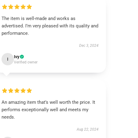
The item is well-made and works as
advertised. I’m very pleased with its quality and
performance.
Dec 3, 2024
Ivy
I
Verified owner
An amazing item that’s well worth the price. It
performs exceptionally well and meets my
needs.
Aug 22, 2024