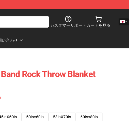
カスタマーサポート
カートを見る
問い合わせ
t Band Rock Throw Blanket
)
45inX60in
50inx60in
53inX70in
60inx80in