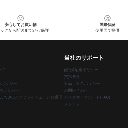
安心してお買い物
国際保証
ックから配送まで24/7保護
使用国で提供
当社のサポート
いて
配送&配送ポリシー
支払条件
ーポリシー
返品・返金ポリシー
著作権ポリシー
お問い合わせ
アSB657: サプライチェーンの透明
カスタマーサポート(FAQ)
スタッフ