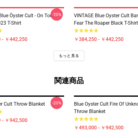
-20%
lue Öyster Cult - On Tour
VINTAGE Blue Oyster Cult Ba
23 T-Shirt
Fear The Roaper Black T-Shirt
 - ￥442,250
￥384,250 - ￥442,250
もっと見る
関連商品
-20%
er Cult Throw Blanket
Blue Oyster Cult Fire Of Unkn
Throw Blanket
 - ￥942,500
￥493,000 - ￥942,500