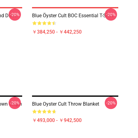
-20%
-20%
nd Don't
Blue Öyster Cult BOC Essential T-Shirt
￥384,250 - ￥442,250
-20%
-20%
own Origin
Blue Oyster Cult Throw Blanket
￥493,000 - ￥942,500