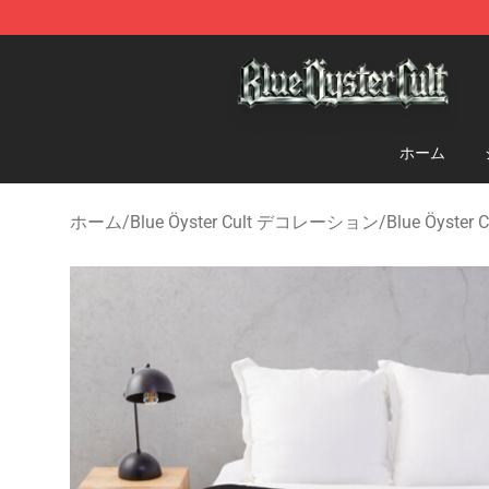
Blue Öyster Cult Store - Official Blue Öyster Cult Merc
ホーム
ホーム
/
Blue Öyster Cult デコレーション
/
Blue Öyster 