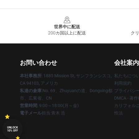
Footer
世界中に配送
200カ国以上に配送
クリ
お問い合わせ
会社案内
本社事務所
: 1885 Mission St, サンフランシスコ,
私たちにつ
CA 94103, アメリカ
利用規約
私達の倉庫
:No. 69、Zhuyuanの道、Dongxing都
プライバシ
市、広東省、CN
DMCA - 
営業時間
: 9:00～18:00(月～金)
カリフォルニ
電子メール
担当:青木 浩
性法
UNLOCK
10% OFF