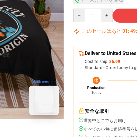
Quantity
このセールはあと
01
:
49
Deliver to United States
Cost to ship:
$6.99
Standard - Order today to g
blank template
Production
Today
安全な取引
世界中どこでもお届け
すべての小包に追跡番号を