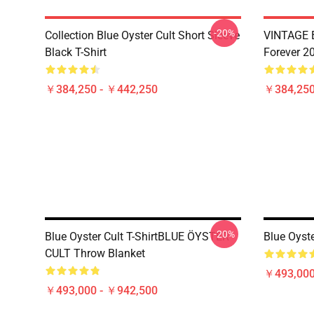
-20%
Collection Blue Oyster Cult Short Sleeve
VINTAGE B
Black T-Shirt
Forever 20
￥384,250 - ￥442,250
￥384,250
-20%
Blue Oyster Cult T-ShirtBLUE ÖYSTER
Blue Oyst
CULT Throw Blanket
￥493,000
￥493,000 - ￥942,500