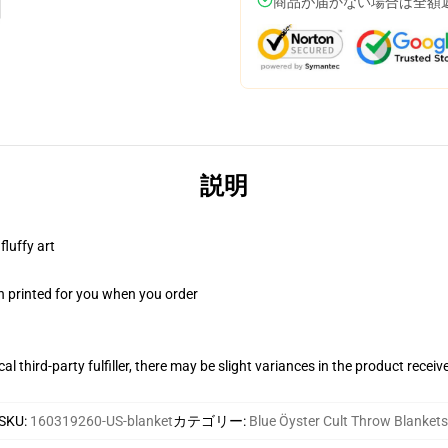
商品が届かない場合は全額
説明
fluffy art
n printed for you when you order
al third-party fulfiller, there may be slight variances in the product receiv
SKU
:
160319260-US-blanket
カテゴリー
:
Blue Öyster Cult Throw Blankets