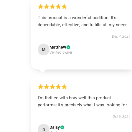
This product is a wonderful addition. It’s
dependable, effective, and fulfills all my needs.
Dec 4, 2024
Matthew
M
Verified owner
I'm thrilled with how well this product
performs; it’s precisely what I was looking for.
Oct 6, 2024
Daisy
D