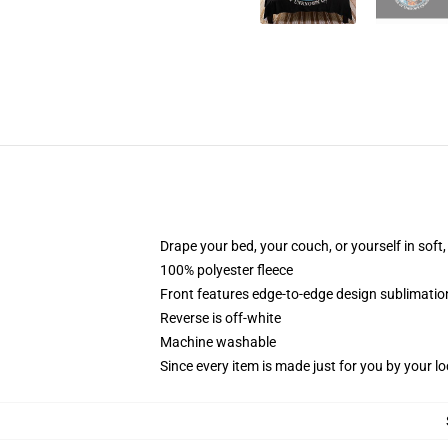
Drape your bed, your couch, or yourself in soft, 
100% polyester fleece
Front features edge-to-edge design sublimatio
Reverse is off-white
Machine washable
Since every item is made just for you by your loc