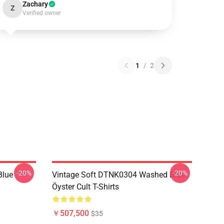
Zachary
Z
Verified owner
1
/
2
-20%
-20%
Blue
Vintage Soft DTNK0304 Washed Blue
Öyster Cult T-Shirts
￥507,500
$35