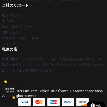
当社のサポート
配送&配送ポリシー
支払条件
返品・返金ポリシー
お問い合わせ
カスタマーサポート(FAQ)
スタッフ
私達の店
弊社の世界トップクラスのチームは、品質と美を念頭に置いて、各
製品をデザインしました。 個性的な日常のスタイルを表現するため
に、さまざまな選択肢があります。
UNLOCK
© Blue Öyster Cult Store - Official Blue Öyster Cult Merchandise Shop
10% OFF
2026 all rights reserved
Help