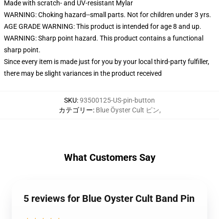
Made with scratch- and UV-resistant Mylar
WARNING: Choking hazard--small parts. Not for children under 3 yrs.
AGE GRADE WARNING: This product is intended for age 8 and up.
WARNING: Sharp point hazard. This product contains a functional
sharp point.
Since every item is made just for you by your local third-party fulfiller,
there may be slight variances in the product received
SKU
:
93500125-US-pin-button
カテゴリー
:
Blue Öyster Cult ピン
,
What Customers Say
5 reviews for Blue Oyster Cult Band Pin