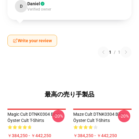
Daniel
D
Verified owner
Write your review
1
/
1
最高の売り手製品
Magic Cult DTNK0304 Blue
Maze Cult DTNK0304 Blue
-20%
-20%
Öyster Cult T-Shirts
Öyster Cult T-Shirts
￥384,250 - ￥442,250
￥384,250 - ￥442,250