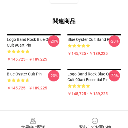
関連商品
Logo Band Rock Blue Oyster
Blue Oyster Cult Band Pin
-20%
-20%
Cult 90art Pin
￥145,725 - ￥189,225
￥145,725 - ￥189,225
Blue Oyster Cult Pin
Logo Band Rock Blue Oyster
-20%
-20%
Cult 90art Essential Pin
￥145,725 - ￥189,225
￥145,725 - ￥189,225
Footer
世界中に配送
安心してお買い物