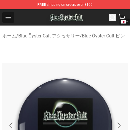
FREE
shipping on orders over $100
Blue Öyster Cult Store - Official Blue Öyster Cult Mercha
Open menu
ホーム
/
Blue Öyster Cult アクセサリー
/
Blue Öyster Cult ピン