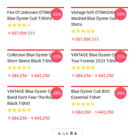
Fire Of Unknown DTNK0304
Vintage Soft DTNK0304
-20%
-20%
Blue Öyster Cult T-Shirts
Washed Blue Öyster Cult T-
Shirts
￥507,500
$35
￥507,500
$35
Collection Blue Oyster Cult
VINTAGE Blue Öyster Cult - On
-20%
-20%
Short Sleeve Black T-Shirt
Tour Forever 2023 T-Shirt
￥384,250 - ￥442,250
￥384,250 - ￥442,250
VINTAGE Blue Oyster Cult
Blue Öyster Cult BOC
-20%
-20%
Band Don't Fear The Roaper
Essential T-Shirt
Black T-Shirt
￥384,250 - ￥442,250
￥384,250 - ￥442,250
もっと見る