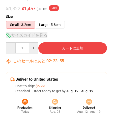
¥1,822
¥1,457
-20%
$10.05
Size
Small - 3.2cm
Large - 5.8cm
サイズガイドを見る
Quantity
カートに追加
このセールはあと
02
:
23
:
54
Deliver to United States
Cost to ship:
$6.99
Standard - Order today to get by
Aug. 12 - Aug. 19
Production
Shipping
Delivered
Today
Aug. 08
Aug. 12 - Aug. 19