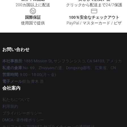
200カ国以上に配送
クリックから配送まで24/7保護
国際保証
100％安全なチェックアウト
使用国で提供
PayPal / マスターカード / ビザ
お問い合わせ
本社事務所
: 1885 Mission St, サンフランシスコ, CA 94103, アメリカ
私達の倉庫
:No. 69、Zhuyuanの道、Dongxing都市、広東省、CN
営業時間
: 9:00～18:00(月～金)
電子メール
担当:青木 浩
会社案内
私たちについて
利用規約
プライバシーポリシー
DMCA - 著作権ポリシー
カリフォルニアSB657: サプライチェーンの透明性法