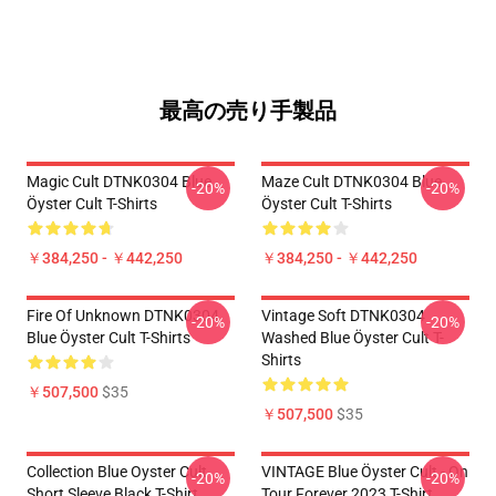
最高の売り手製品
Magic Cult DTNK0304 Blue
Maze Cult DTNK0304 Blue
-20%
-20%
Öyster Cult T-Shirts
Öyster Cult T-Shirts
￥384,250 - ￥442,250
￥384,250 - ￥442,250
Fire Of Unknown DTNK0304
Vintage Soft DTNK0304
-20%
-20%
Blue Öyster Cult T-Shirts
Washed Blue Öyster Cult T-
Shirts
￥507,500
$35
￥507,500
$35
Collection Blue Oyster Cult
VINTAGE Blue Öyster Cult - On
-20%
-20%
Short Sleeve Black T-Shirt
Tour Forever 2023 T-Shirt