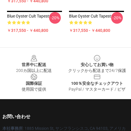
￥317,550 - ￥440,800
Blue Oyster Cult Tapestry
Blue Oyster Cult Tapestry
-20%
-20%
￥317,550 - ￥440,800
￥317,550 - ￥440,800
Footer
世界中に配送
安心してお買い物
200カ国以上に配送
クリックから配送まで24/7保護
国際保証
100％安全なチェックアウト
使用国で提供
PayPal / マスターカード / ビザ
お問い合わせ
本社事務所
: 1885 Mission St, サンフランシスコ, CA 94103, アメリカ