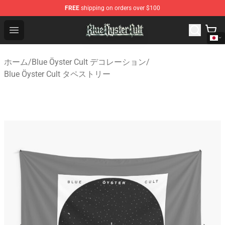
FREE
shipping on orders over $100
Blue Öyster Cult Store - Official Blue Öyster Cult Mercha
Open menu
ホーム
/
Blue Öyster Cult デコレーション
/
Blue Öyster Cult タペストリー