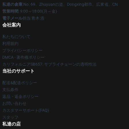
私達の倉庫
:No. 69、Zhuyuanの道、Dongxing都市、広東省、CN
営業時間
: 9:00～18:00(月～金)
電子メール
担当:青木 浩
会社案内
私たちについて
利用規約
プライバシーポリシー
DMCA - 著作権ポリシー
カリフォルニアSB657: サプライチェーンの透明性法
当社のサポート
配送&配送ポリシー
支払条件
返品・返金ポリシー
お問い合わせ
カスタマーサポート(FAQ)
スタッフ
私達の店