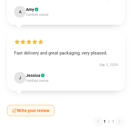
Amy
A
Verified owner
Fast delivery and great packaging, very pleased.
Sep 5, 2024
Jessica
J
Verified owner
Write your review
1
/
1