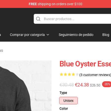
FREE
shipping on orders over $100
handise Shop
a
Comprar por categoría
Seguimiento de pedido
Blog
as
Blue Oyster Esse
(3 customer reviews
€30.48
€24.38
-20%
$26.50
Type
Unisex
Color