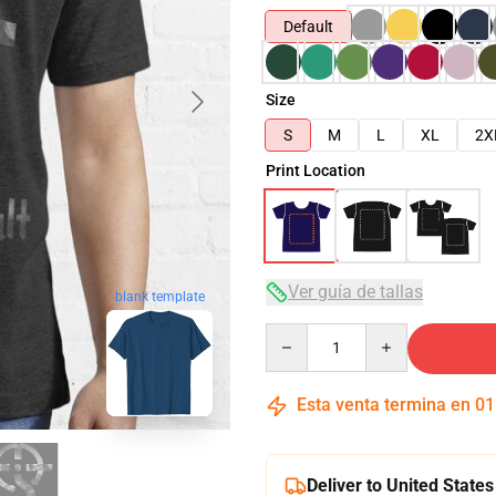
Default
Size
S
M
L
XL
2X
Print Location
Ver guía de tallas
blank template
Quantity
Esta venta termina en
01
Deliver to United States