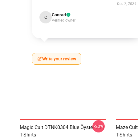
Dec 7, 2024
Conrad
C
Verified owner
Write your review
-20%
Magic Cult DTNK0304 Blue Öyster Cult
Maze Cult
T-Shirts
T-Shirts