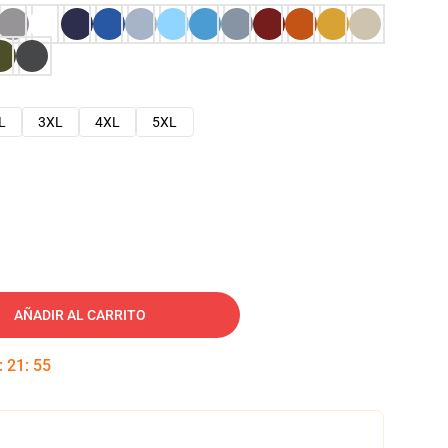
L
3XL
4XL
5XL
AÑADIR AL CARRITO
:
21
:
54