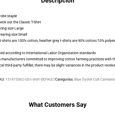
Descripción
robe staple
check out the Classic T-Shirt
ring size Large
earing size Small
 t-shirts are 100% cotton, heather grey t-shirts are 90% cotton/10% polyes
uated according to International Labor Organization standards
m manufacturers committed to improving cotton farming practices with the
al third-party fulfiller, there may be slight variances in the product receiv
KU
:
151475362-US-t-shirt-DEFAULT
Categorías
:
Blue Öyster Cult Camiset
What Customers Say