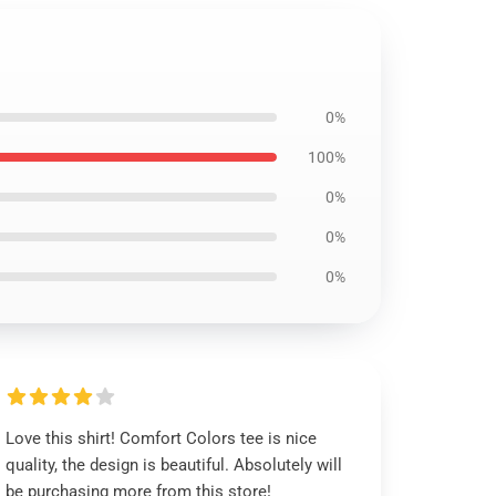
0%
100%
0%
0%
0%
Love this shirt! Comfort Colors tee is nice
quality, the design is beautiful. Absolutely will
be purchasing more from this store!