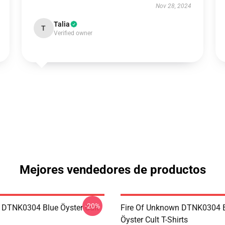
Nov 28, 2024
Talia
T
Verified owner
Mejores vendedores de productos
-20%
 DTNK0304 Blue Öyster Cult
Fire Of Unknown DTNK0304 
Öyster Cult T-Shirts