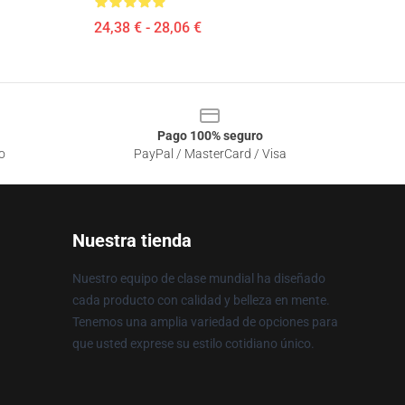
24,38 € - 28,06 €
Pago 100% seguro
o
PayPal / MasterCard / Visa
Nuestra tienda
Nuestro equipo de clase mundial ha diseñado
cada producto con calidad y belleza en mente.
Tenemos una amplia variedad de opciones para
que usted exprese su estilo cotidiano único.