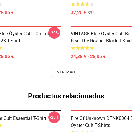
28,06 €
32,20 €
$35
-20%
lue Öyster Cult - On Tour
VINTAGE Blue Oyster Cult Ba
23 T-Shirt
Fear The Roaper Black T-Shirt
28,06 €
24,38 € - 28,06 €
VER MÁS
Productos relacionados
-20%
r Cult Essential T-Shirt
Fire Of Unknown DTNK0304 
Öyster Cult T-Shirts