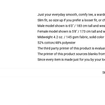
Just your everyday smooth, comfy tee, a ward
Slim fit, so size up if you prefer a looser fit, or 
Male model shown is 6'0" / 183 cm tall and wea
Female model shown is 5'8" / 173 cm tall and w
Midweight 4.2 oz. / 145 gsm fabric, solid color
52% cotton/48% polyester
The third party printer of this product is eval
The printer of this product sources blanks fro
Since every item is made just for you by your loc
S