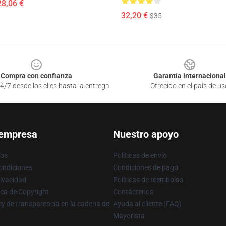
28,06 €
32,20 €
$35
Compra con confianza
Garantía internacional
4/7 desde los clics hasta la entrega
Ofrecido en el país de us
 empresa
Nuestro apoyo
ros
Políticas de envío
ondiciones
Condiciones de pago
rivacidad
Políticas de reembolso
ica de Copyright
Contáctenos
y de transparencia en la cadena de
Ayuda al cliente (FAQ)
Mayorista