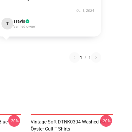
Oct 1, 2024
Travis
T
Verified owner
1
/
1
-20%
-20%
Blue
Vintage Soft DTNK0304 Washed Blue
Öyster Cult T-Shirts