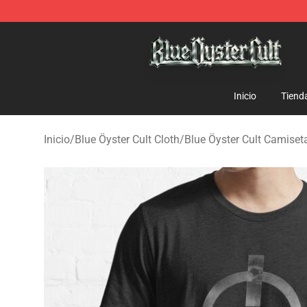
Blue Öyster Cult Store - Official Blue Öyster Cult Merc
Inicio
Tiend
Inicio
/
Blue Öyster Cult Cloth
/
Blue Öyster Cult Camiset