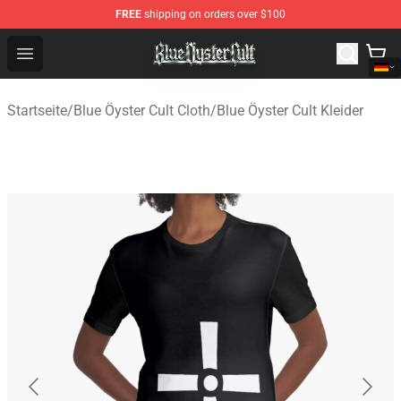
FREE
shipping on orders over $100
Blue Öyster Cult Store - Official Blue Öyster Cult Mercha
Open menu
Startseite
/
Blue Öyster Cult Cloth
/
Blue Öyster Cult Kleider