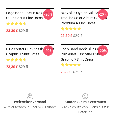
Logo Band Rock Blue Oyster
BOC Blue Oyster Cult Secret
-20%
-20%
Cult 90art A-Line Dress
Treaties Color Album Custom
Premium A-Line Dress
23,30 £
$29.5
23,30 £
$29.5
Blue Oyster Cult Classic T-Shirt
Logo Band Rock Blue Oyster
-20%
-20%
Graphic T-Shirt Dress
Cult 90art Essential T-Shirt
Graphic T-Shirt Dress
23,30 £
$29.5
23,30 £
$29.5
Footer
Weltweiter Versand
Kaufen Sie mit Vertrauen
Wir versenden in über 200 Länder
24/7 Schutz von Klicks bis zur
Lieferung