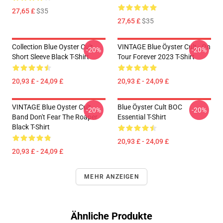
27,65 £
$35
27,65 £
$35
Collection Blue Oyster Cult
VINTAGE Blue Öyster Cult - On
-20%
-20%
Short Sleeve Black T-Shirt
Tour Forever 2023 T-Shirt
20,93 £ - 24,09 £
20,93 £ - 24,09 £
VINTAGE Blue Oyster Cult
Blue Öyster Cult BOC
-20%
-20%
Band Don't Fear The Roaper
Essential T-Shirt
Black T-Shirt
20,93 £ - 24,09 £
20,93 £ - 24,09 £
MEHR ANZEIGEN
Ähnliche Produkte