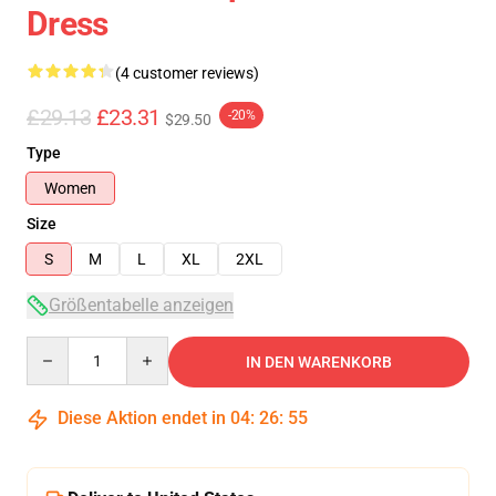
Dress
(4 customer reviews)
£29.13
£23.31
-20%
$29.50
Type
Women
Size
S
M
L
XL
2XL
Größentabelle anzeigen
Quantity
IN DEN WARENKORB
Diese Aktion endet in
04
:
26
:
54