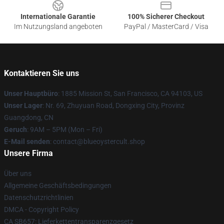
Internationale Garantie
100% Sicherer Checkout
Im Nutzungsland angeboten
PayPal / MasterCard / Visa
Kontaktieren Sie uns
Unser Hauptbüro
: 1885 Mission St, San Francisco, CA 94103, US
Unser Lager
: Nr. 69, Zhuyuan Road, Dongxing City, Provinz
Guangdong, CN
Geruch
: 9AM – 5PM (Mon – Fri)
E-Mail senden
: contact@blueoystercult.shop
Unsere Firma
Über uns
Allgemeine Geschäftsbedingungen
Datenschutzrichtlinien
DMCA - Copyright Policy
CA SB657: Lieferkettentransparenzgesetz