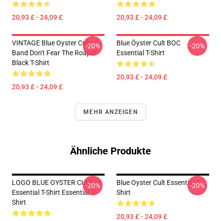
20,93 £ - 24,09 £
20,93 £ - 24,09 £
VINTAGE Blue Oyster Cult
Blue Öyster Cult BOC
-20%
-20%
Band Don't Fear The Roaper
Essential T-Shirt
Black T-Shirt
20,93 £ - 24,09 £
20,93 £ - 24,09 £
MEHR ANZEIGEN
Ähnliche Produkte
LOGO BLUE OYSTER CULT 01
Blue Oyster Cult Essential T-
-20%
-20%
Essential T-Shirt Essential T-
Shirt
Shirt
20,93 £ - 24,09 £