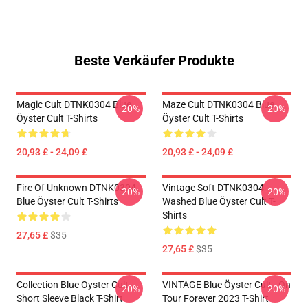
Beste Verkäufer Produkte
Magic Cult DTNK0304 Blue
Maze Cult DTNK0304 Blue
-20%
-20%
Öyster Cult T-Shirts
Öyster Cult T-Shirts
20,93 £ - 24,09 £
20,93 £ - 24,09 £
Fire Of Unknown DTNK0304
Vintage Soft DTNK0304
-20%
-20%
Blue Öyster Cult T-Shirts
Washed Blue Öyster Cult T-
Shirts
27,65 £
$35
27,65 £
$35
Collection Blue Oyster Cult
VINTAGE Blue Öyster Cult - On
-20%
-20%
Short Sleeve Black T-Shirt
Tour Forever 2023 T-Shirt