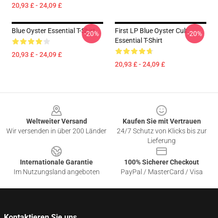
20,93 £ - 24,09 £
Blue Oyster Essential T-Shirt
First LP Blue Oyster Cult
-20%
-20%
Essential T-Shirt
20,93 £ - 24,09 £
20,93 £ - 24,09 £
Footer
Weltweiter Versand
Kaufen Sie mit Vertrauen
Wir versenden in über 200 Länder
24/7 Schutz von Klicks bis zur
Lieferung
Internationale Garantie
100% Sicherer Checkout
Im Nutzungsland angeboten
PayPal / MasterCard / Visa
Kontaktieren Sie uns