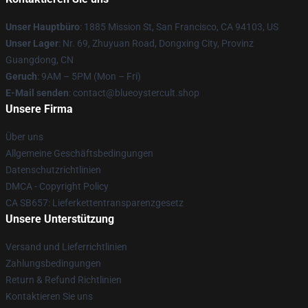
Unser Hauptbüro
: 1885 Mission St, San Francisco, CA 94103, US
Unser Lager
: Nr. 69, Zhuyuan Road, Dongxing City, Provinz
Guangdong, CN
Geruch
: 9AM – 5PM (Mon – Fri)
E-Mail senden
: contact@blueoystercult.shop
Unsere Firma
Über uns
Allgemeine Geschäftsbedingungen
Datenschutzrichtlinien
DMCA - Copyright Policy
CA SB657: Lieferkettentransparenzgesetz
Unsere Unterstützung
Versand und Lieferrichtlinien
Zahlungsbedingungen
Return & Refund Richtlinien
Kontaktieren Sie uns