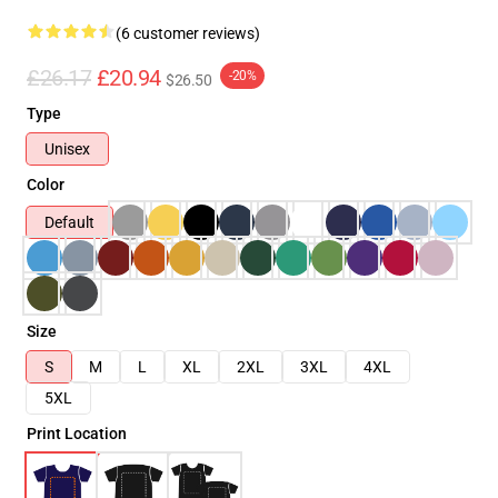
(6 customer reviews)
£26.17
£20.94
-20%
$26.50
Type
Unisex
Color
Default
Size
S
M
L
XL
2XL
3XL
4XL
5XL
Print Location