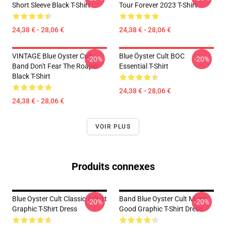
Short Sleeve Black T-Shirt
Tour Forever 2023 T-Shirt
24,38 € - 28,06 €
24,38 € - 28,06 €
VINTAGE Blue Oyster Cult
Blue Öyster Cult BOC
-20%
-20%
Band Don't Fear The Roaper
Essential T-Shirt
Black T-Shirt
24,38 € - 28,06 €
24,38 € - 28,06 €
VOIR PLUS
Produits connexes
Blue Oyster Cult Classic T-Shirt
Band Blue Oyster Cult Music
-20%
-20%
Graphic T-Shirt Dress
Good Graphic T-Shirt Dress