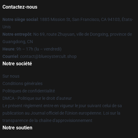
Contactez-nous
Notre siège social
: 1885 Mission St, San Francisco, CA 94103, États-
Unis
Notre entrepôt
: No 69, route Zhuyuan, ville de Dongxing, province de
Guangdong, CN
Heure
: 9h – 17h (lu – vendredi)
Courriel
: contact@blueoystercult.shop
Notre société
Sur nous
Conditions générales
Politiques de confidentialité
DMCA - Politique sur le droit d'auteur
Le présent règlement entre en vigueur le jour suivant celui de sa
publication au Journal officiel de l'Union européenne. Loi sur la
transparence de la chaîne d'approvisionnement
Notre soutien