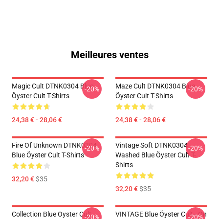
Meilleures ventes
Magic Cult DTNK0304 Blue
Maze Cult DTNK0304 Blue
-20%
-20%
Öyster Cult T-Shirts
Öyster Cult T-Shirts
24,38 € - 28,06 €
24,38 € - 28,06 €
Fire Of Unknown DTNK0304
Vintage Soft DTNK0304
-20%
-20%
Blue Öyster Cult T-Shirts
Washed Blue Öyster Cult T-
Shirts
32,20 €
$35
32,20 €
$35
Collection Blue Oyster Cult
VINTAGE Blue Öyster Cult - On
-20%
-20%