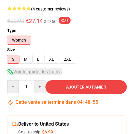
(4 customer reviews)
€33.93
€27.14
-20%
$29.50
Type
Women
Size
S
M
L
XL
2XL
Voir le guide des tailles
Quantity
AJOUTER AU PANIER
Cette vente se termine dans
04
:
48
:
54
Deliver to United States
Cost to ship:
$6.99