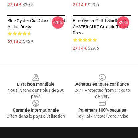
27,14 €
$29.5
27,14 €
$29.5
Blue Oyster Cult Classic T-Shirt
Blue Oyster Cult T-ShirtBLUE
-20%
-20%
A-Line Dress
ÖYSTER CULT Graphic T-Shirt
Dress
27,14 €
$29.5
27,14 €
$29.5
Footer
Livraison mondiale
Achetez en toute confiance
Nous livrons dans plus de 200
24/7 Protected from clicks to
pays
delivery
Garantie internationale
Paiement 100% sécurisé
Offert dans le pays d'utilisation
PayPal / MasterCard / Visa