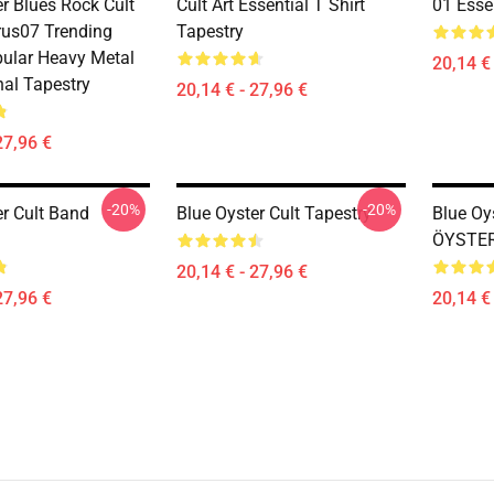
r Blues Rock Cult
Cult Art Essential T Shirt
01 Essen
us07 Trending
Tapestry
ular Heavy Metal
20,14 € 
nal Tapestry
20,14 € - 27,96 €
27,96 €
-20%
-20%
er Cult Band
Blue Oyster Cult Tapestry
Blue Oy
ÖYSTER
20,14 € - 27,96 €
27,96 €
20,14 € 