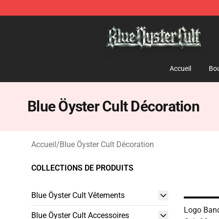
Blue Öyster Cult Store - Official Blue Öyster Cult Merc
Accueil
Bou
Blue Öyster Cult Décoration
Accueil
/
Blue Öyster Cult Décoration
COLLECTIONS DE PRODUITS
Blue Öyster Cult Vêtements
Logo Band
Blue Öyster Cult Accessoires