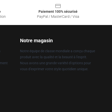
e
Paiement 100% sécurisé
tion
PayPal / MasterCard / Visa
Notre magasin
n
Notre équipe de classe mondiale a conçu chaque
produit avec la qualité et la beauté à l'esprit.
ement
Nous avons une grande variété d'options pour
vous d'exprimer votre style quotidien unique.