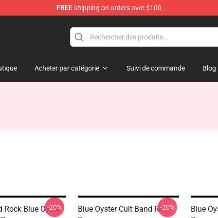
FREE
shipping on orders over $100
handise Shop
tique
Acheter par catégorie
Suivi de commande
Blog
-20%
-20%
 Rock Blue Oyster
Blue Oyster Cult Band Rock
Blue Oy