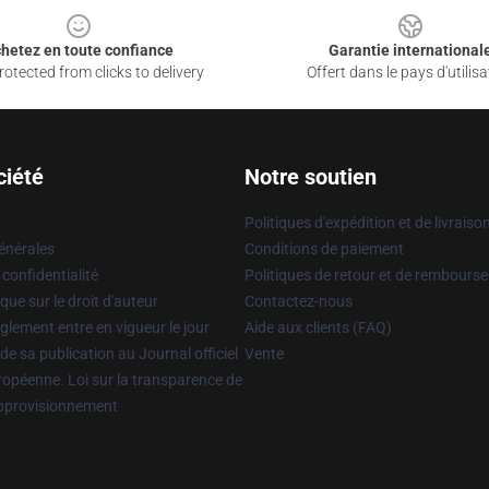
hetez en toute confiance
Garantie international
otected from clicks to delivery
Offert dans le pays d'utilisa
ciété
Notre soutien
Politiques d'expédition et de livraiso
énérales
Conditions de paiement
 confidentialité
Politiques de retour et de rembours
que sur le droit d'auteur
Contactez-nous
glement entre en vigueur le jour
Aide aux clients (FAQ)
 de sa publication au Journal officiel
Vente
uropéenne. Loi sur la transparence de
approvisionnement