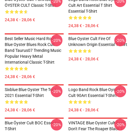
-20%
-20%
ÖYSTER CULT Classic T-Shirt
Cult Art Essential T Shirt
Essential T-Shirt
24,38 € - 28,06 €
24,38 € - 28,06 €
Best Seller Music Hard Rock
Blue Oyster Cult Fire Of
-20%
-20%
Blue Oyster Blues Rock Cult
Unknown Origin Essential T-Shirt
Band Taurus07 Trending Music
Popular Heavy Metal
24,38 € - 28,06 €
International Classic T-Shirt
24,38 € - 28,06 €
Sixblue Blue Oyster The Tour
Logo Band Rock Blue Oyster
-20%
-20%
2021 Essential T-Shirt
Cult 90Art Essential T-Shirt
24,38 € - 28,06 €
24,38 € - 28,06 €
Blue Öyster Cult BOC Essential
VINTAGE Blue Oyster Cult Band
-20%
-20%
T-Shirt
Don't Fear The Roaper Black T-