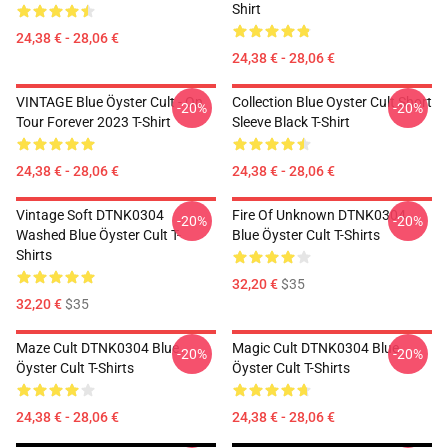
Shirt
24,38 € - 28,06 €
24,38 € - 28,06 €
VINTAGE Blue Öyster Cult - On
Collection Blue Oyster Cult Short
-20%
-20%
Tour Forever 2023 T-Shirt
Sleeve Black T-Shirt
24,38 € - 28,06 €
24,38 € - 28,06 €
Vintage Soft DTNK0304
Fire Of Unknown DTNK0304
-20%
-20%
Washed Blue Öyster Cult T-
Blue Öyster Cult T-Shirts
Shirts
32,20 €
$35
32,20 €
$35
Maze Cult DTNK0304 Blue
Magic Cult DTNK0304 Blue
-20%
-20%
Öyster Cult T-Shirts
Öyster Cult T-Shirts
24,38 € - 28,06 €
24,38 € - 28,06 €