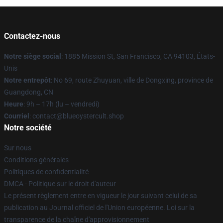
Contactez-nous
Notre siège social
: 1885 Mission St, San Francisco, CA 94103, États-
Unis
Notre entrepôt
: No 69, route Zhuyuan, ville de Dongxing, province de
Guangdong, CN
Heure
: 9h – 17h (lu – vendredi)
Courriel
: contact@blueoystercult.shop
Notre société
Sur nous
Conditions générales
Politiques de confidentialité
DMCA - Politique sur le droit d'auteur
Le présent règlement entre en vigueur le jour suivant celui de sa
publication au Journal officiel de l'Union européenne. Loi sur la
transparence de la chaîne d'approvisionnement