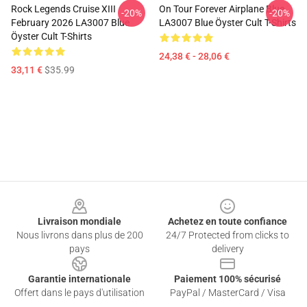
Rock Legends Cruise XIII
On Tour Forever Airplane Blue
-20%
-20%
February 2026 LA3007 Blue
LA3007 Blue Öyster Cult T-Shirts
Öyster Cult T-Shirts
24,38 € - 28,06 €
33,11 €
$35.99
Footer
Livraison mondiale
Achetez en toute confiance
Nous livrons dans plus de 200
24/7 Protected from clicks to
pays
delivery
Garantie internationale
Paiement 100% sécurisé
Offert dans le pays d'utilisation
PayPal / MasterCard / Visa