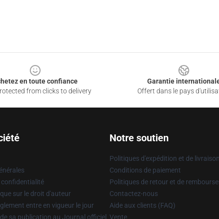
hetez en toute confiance
Garantie international
otected from clicks to delivery
Offert dans le pays d'utilisa
ciété
Notre soutien
Politiques d'expédition et de livraiso
énérales
Conditions de paiement
 confidentialité
Politiques de retour et de rembours
que sur le droit d'auteur
Contactez-nous
glement entre en vigueur le jour
Aide aux clients (FAQ)
 de sa publication au Journal officiel
Vente