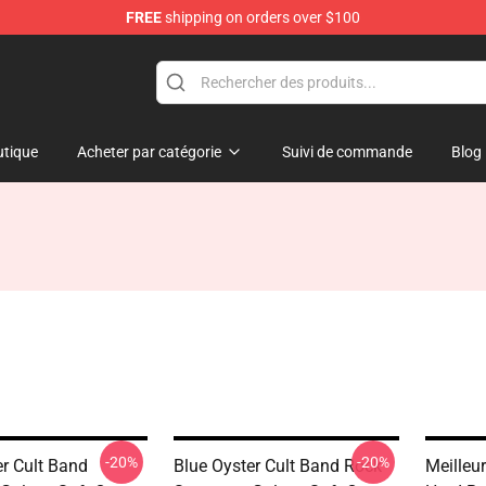
FREE
shipping on orders over $100
handise Shop
tique
Acheter par catégorie
Suivi de commande
Blog
-20%
-20%
er Cult Band
Blue Oyster Cult Band Rock
Meilleu