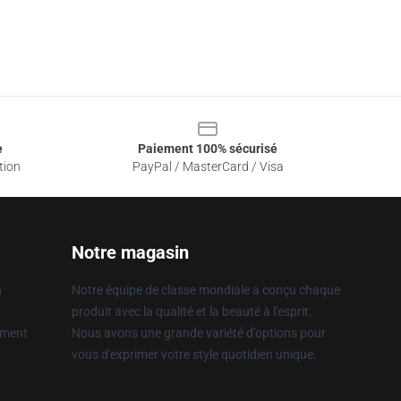
e
Paiement 100% sécurisé
tion
PayPal / MasterCard / Visa
Notre magasin
n
Notre équipe de classe mondiale a conçu chaque
produit avec la qualité et la beauté à l'esprit.
ement
Nous avons une grande variété d'options pour
vous d'exprimer votre style quotidien unique.