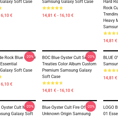
Galaxy Soft Case
Samsung Galaxy Soft Case
Hard Ro
Rock Cu
Trendin
16,10 €
14,81 € - 16,10 €
Heavy M
Samsun
14,81 € 
-20%
-20%
e Rock Blue Oyster
BOC Blue Oyster Cult Secret
BLUE O
 Essential
Treaties Color Album Custom
Samsun
Galaxy Soft Case
Premium Samsung Galaxy
Soft Case
14,81 € 
16,10 €
14,81 € - 16,10 €
-20%
-20%
 Oyster Cult Music
Blue Oyster Cult Fire Of
LOGO B
sung Galaxy Soft
Unknown Origin Samsung
01 Esse