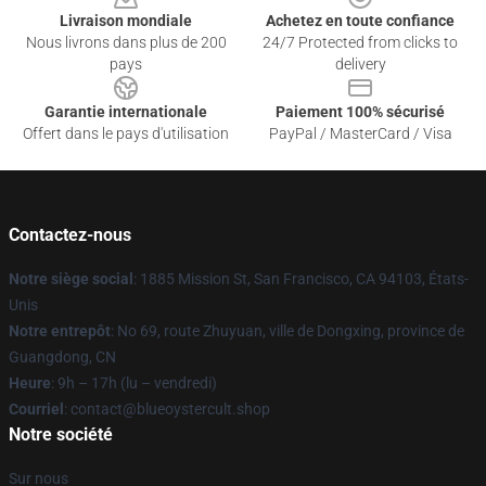
Livraison mondiale
Achetez en toute confiance
Nous livrons dans plus de 200
24/7 Protected from clicks to
pays
delivery
Garantie internationale
Paiement 100% sécurisé
Offert dans le pays d'utilisation
PayPal / MasterCard / Visa
Contactez-nous
Notre siège social
: 1885 Mission St, San Francisco, CA 94103, États-
Unis
Notre entrepôt
: No 69, route Zhuyuan, ville de Dongxing, province de
Guangdong, CN
Heure
: 9h – 17h (lu – vendredi)
Courriel
: contact@blueoystercult.shop
Notre société
Sur nous