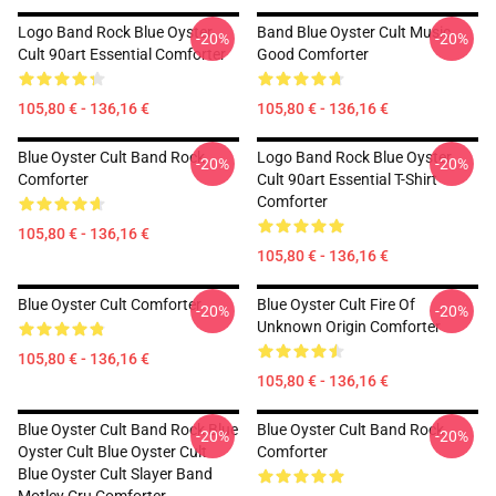
Logo Band Rock Blue Oyster
Band Blue Oyster Cult Music
-20%
-20%
Cult 90art Essential Comforter
Good Comforter
105,80 € - 136,16 €
105,80 € - 136,16 €
Blue Oyster Cult Band Rock
Logo Band Rock Blue Oyster
-20%
-20%
Comforter
Cult 90art Essential T-Shirt
Comforter
105,80 € - 136,16 €
105,80 € - 136,16 €
Blue Oyster Cult Comforter
Blue Oyster Cult Fire Of
-20%
-20%
Unknown Origin Comforter
105,80 € - 136,16 €
105,80 € - 136,16 €
Blue Oyster Cult Band Rock Blue
Blue Oyster Cult Band Rock
-20%
-20%
Oyster Cult Blue Oyster Cult
Comforter
Blue Oyster Cult Slayer Band