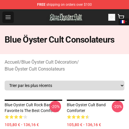
FREE
shipping on orders over $100
Blue Öyster Cult Store - Official Blue Öyster Cult Mercha
Open menu
Blue Öyster Cult Consolateurs
Accueil
/
Blue Öyster Cult Décoration
/
Blue Öyster Cult Consolateurs
Blue Oyster Cult Rock Band
Blue Oyster Cult Band
-20%
-20%
Favorite Is The Best Comforter
Comforter
105,80 € - 136,16 €
105,80 € - 136,16 €