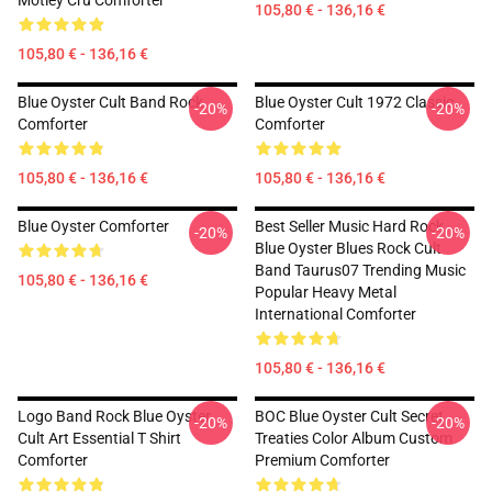
Motley Cru Comforter
105,80 € - 136,16 €
105,80 € - 136,16 €
Blue Oyster Cult Band Rock
Blue Oyster Cult 1972 Classic
-20%
-20%
Comforter
Comforter
105,80 € - 136,16 €
105,80 € - 136,16 €
Blue Oyster Comforter
Best Seller Music Hard Rock
-20%
-20%
Blue Oyster Blues Rock Cult
Band Taurus07 Trending Music
105,80 € - 136,16 €
Popular Heavy Metal
International Comforter
105,80 € - 136,16 €
Logo Band Rock Blue Oyster
BOC Blue Oyster Cult Secret
-20%
-20%
Cult Art Essential T Shirt
Treaties Color Album Custom
Comforter
Premium Comforter