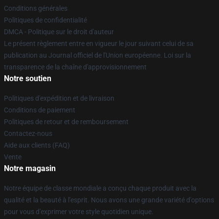
Conditions générales
Politiques de confidentialité
DMCA - Politique sur le droit d'auteur
Le présent règlement entre en vigueur le jour suivant celui de sa
publication au Journal officiel de l'Union européenne. Loi sur la
transparence de la chaîne d'approvisionnement
Notre soutien
Politiques d'expédition et de livraison
Conditions de paiement
Politiques de retour et de remboursement
Contactez-nous
Aide aux clients (FAQ)
Vente
Notre magasin
Notre équipe de classe mondiale a conçu chaque produit avec la
qualité et la beauté à l'esprit. Nous avons une grande variété d'options
pour vous d'exprimer votre style quotidien unique.