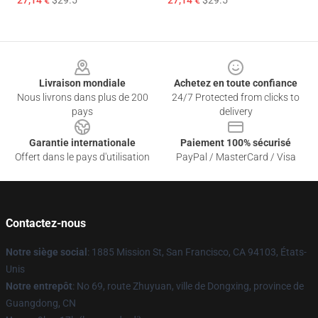
27,14 €
$29.5
27,14 €
$29.5
Footer
Livraison mondiale
Achetez en toute confiance
Nous livrons dans plus de 200
24/7 Protected from clicks to
pays
delivery
Garantie internationale
Paiement 100% sécurisé
Offert dans le pays d'utilisation
PayPal / MasterCard / Visa
Contactez-nous
Notre siège social
: 1885 Mission St, San Francisco, CA 94103, États-
Unis
Notre entrepôt
: No 69, route Zhuyuan, ville de Dongxing, province de
Guangdong, CN