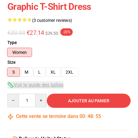
Graphic T-Shirt Dress
(3 customer reviews)
€33.93
€27.14
-20%
$29.50
Type
Women
Size
S
M
L
XL
2XL
Voir le guide des tailles
Quantity
AJOUTER AU PANIER
Cette vente se termine dans
00
:
48
:
54