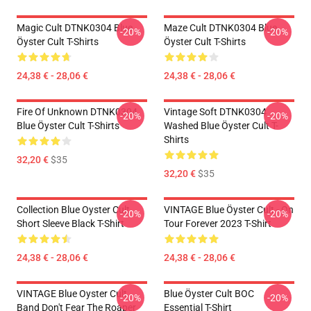
Magic Cult DTNK0304 Blue
Maze Cult DTNK0304 Blue
-20%
-20%
Öyster Cult T-Shirts
Öyster Cult T-Shirts
24,38 € - 28,06 €
24,38 € - 28,06 €
Fire Of Unknown DTNK0304
Vintage Soft DTNK0304
-20%
-20%
Blue Öyster Cult T-Shirts
Washed Blue Öyster Cult T-
Shirts
32,20 €
$35
32,20 €
$35
Collection Blue Oyster Cult
VINTAGE Blue Öyster Cult - On
-20%
-20%
Short Sleeve Black T-Shirt
Tour Forever 2023 T-Shirt
24,38 € - 28,06 €
24,38 € - 28,06 €
VINTAGE Blue Oyster Cult
Blue Öyster Cult BOC
-20%
-20%
Band Don't Fear The Roaper
Essential T-Shirt