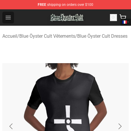
FREE
shipping on orders over $100
Blue Öyster Cult Store - Official Blue Öyster Cult Mercha
Open menu
Accueil
/
Blue Öyster Cult Vêtements
/
Blue Öyster Cult Dresses