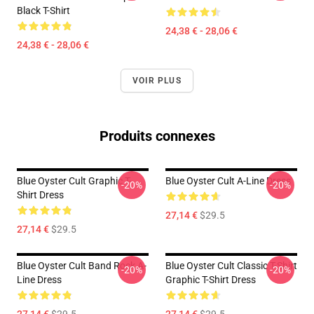
Black T-Shirt
24,38 € - 28,06 €
24,38 € - 28,06 €
VOIR PLUS
Produits connexes
Blue Oyster Cult Graphic T-
Blue Oyster Cult A-Line Dress
-20%
-20%
Shirt Dress
27,14 €
$29.5
27,14 €
$29.5
Blue Oyster Cult Band Rock A-
Blue Oyster Cult Classic T-Shirt
-20%
-20%
Line Dress
Graphic T-Shirt Dress