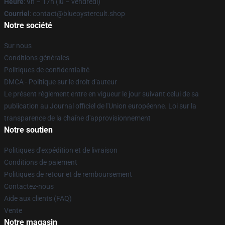
Heure
: 9h – 17h (lu – vendredi)
Courriel
: contact@blueoystercult.shop
Notre société
Sur nous
Conditions générales
Politiques de confidentialité
DMCA - Politique sur le droit d'auteur
Le présent règlement entre en vigueur le jour suivant celui de sa
publication au Journal officiel de l'Union européenne. Loi sur la
transparence de la chaîne d'approvisionnement
Notre soutien
Politiques d'expédition et de livraison
Conditions de paiement
Politiques de retour et de remboursement
Contactez-nous
Aide aux clients (FAQ)
Vente
Notre magasin