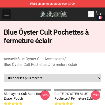
FREE
shipping on orders over $100
Blue Öyster Cult Store - Official Blue Öyster Cult Mercha
Open menu
Blue Öyster Cult Pochettes à
fermeture éclair
Accueil
/
Blue Öyster Cult Accessoires
/
Blue Öyster Cult Pochettes à fermeture éclair
Blue Oyster Cult Band Rock
CULTE D'OYSTER BLUE
-20%
-20%
Zipper Pouch
Pochette À Fermeture Éclair