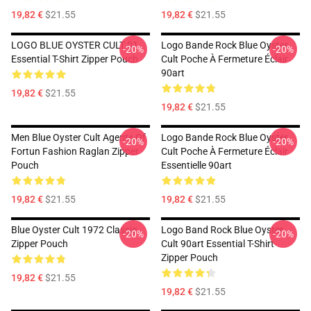
19,82 €
$21.55
19,82 €
$21.55
LOGO BLUE OYSTER CULT 01
Logo Bande Rock Blue Oyster
-20%
-20%
Essential T-Shirt Zipper Pouch
Cult Poche À Fermeture Éclair
90art
19,82 €
$21.55
19,82 €
$21.55
Men Blue Oyster Cult Agents Of
Logo Bande Rock Blue Oyster
-20%
-20%
Fortun Fashion Raglan Zipper
Cult Poche À Fermeture Éclair
Pouch
Essentielle 90art
19,82 €
$21.55
19,82 €
$21.55
Blue Oyster Cult 1972 Classic
Logo Band Rock Blue Oyster
-20%
-20%
Zipper Pouch
Cult 90art Essential T-Shirt
Zipper Pouch
19,82 €
$21.55
19,82 €
$21.55