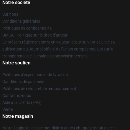
Notre société
Sur nous
Conditions générales
Politiques de confidentialité
DMCA - Politique sur le droit d'auteur
Le présent règlement entre en vigueur le jour suivant celui de sa
publication au Journal officiel de l'Union européenne. Loi sur la
transparence de la chaîne d'approvisionnement
Notre soutien
Politiques d'expédition et de livraison
Conditions de paiement
Politiques de retour et de remboursement
Contactez-nous
Aide aux clients (FAQ)
Vente
Notre magasin
Notre équipe de classe mondiale a conçu chaque produit avec la