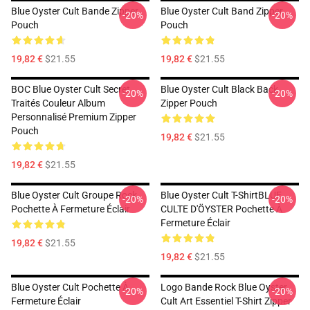
Blue Oyster Cult Bande Zipper
Blue Oyster Cult Band Zipper
-20%
-20%
Pouch
Pouch
19,82 €
$21.55
19,82 €
$21.55
BOC Blue Oyster Cult Secret
Blue Oyster Cult Black Back
-20%
-20%
Traités Couleur Album
Zipper Pouch
Personnalisé Premium Zipper
Pouch
19,82 €
$21.55
19,82 €
$21.55
Blue Oyster Cult Groupe Rock
Blue Oyster Cult T-ShirtBLUE
-20%
-20%
Pochette À Fermeture Éclair
CULTE D'ÖYSTER Pochette À
Fermeture Éclair
19,82 €
$21.55
19,82 €
$21.55
Blue Oyster Cult Pochette À
Logo Bande Rock Blue Oyster
-20%
-20%
Fermeture Éclair
Cult Art Essentiel T-Shirt Zipper