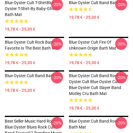
Blue Oyster Cult T-ShirtBlue
Blue Oyster Cult Band Bath Mat
-20%
-20%
Oyster T-Shirt-By Baby-Ghost-
Bath Mat
19,78 € - 25,30 €
19,78 € - 25,30 €
Blue Oyster Cult Rock Band
Blue Oyster Cult Fire Of
-20%
-20%
Favorite Is The Best Bath Mat
Unknown Origin Bath Mat
19,78 € - 25,30 €
19,78 € - 25,30 €
Blue Oyster Cult Band Bath Mat
Blue Oyster Cult Band Rock Blue
-20%
-20%
Oyster Cult Blue Oyster Cult
Blue Oyster Cult Slayer Band
19,78 € - 25,30 €
Motley Cru Bath Mat
19,78 € - 25,30 €
Best Seller Music Hard Rock
Blue Oyster Cult Band Rock
-20%
-20%
Blue Oyster Blues Rock Cult
Bath Mat