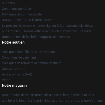
Sur nous
Conditions générales
Politiques de confidentialité
DMCA - Politique sur le droit d'auteur
Le présent règlement entre en vigueur le jour suivant celui de sa
publication au Journal officiel de l'Union européenne. Loi sur la
transparence de la chaîne d'approvisionnement
Notre soutien
Politiques d'expédition et de livraison
Conditions de paiement
Politiques de retour et de remboursement
Contactez-nous
Aide aux clients (FAQ)
Vente
Notre magasin
Notre équipe de classe mondiale a conçu chaque produit avec la
qualité et la beauté à l'esprit. Nous avons une grande variété d'options