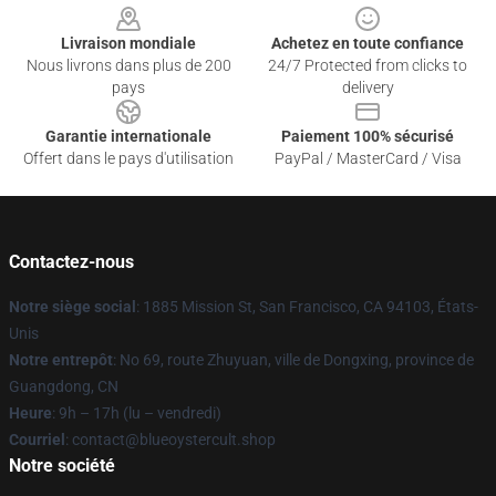
Livraison mondiale
Achetez en toute confiance
Nous livrons dans plus de 200
24/7 Protected from clicks to
pays
delivery
Garantie internationale
Paiement 100% sécurisé
Offert dans le pays d'utilisation
PayPal / MasterCard / Visa
Contactez-nous
Notre siège social
: 1885 Mission St, San Francisco, CA 94103, États-
Unis
Notre entrepôt
: No 69, route Zhuyuan, ville de Dongxing, province de
Guangdong, CN
Heure
: 9h – 17h (lu – vendredi)
Courriel
: contact@blueoystercult.shop
Notre société