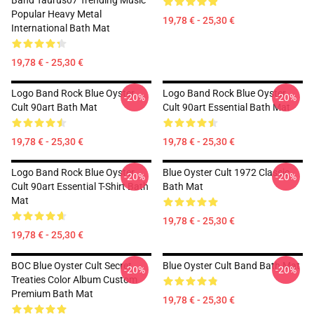
Band Taurus07 Trending Music
Popular Heavy Metal
19,78 € - 25,30 €
International Bath Mat
19,78 € - 25,30 €
Logo Band Rock Blue Oyster
Logo Band Rock Blue Oyster
-20%
-20%
Cult 90art Bath Mat
Cult 90art Essential Bath Mat
19,78 € - 25,30 €
19,78 € - 25,30 €
Logo Band Rock Blue Oyster
Blue Oyster Cult 1972 Classic
-20%
-20%
Cult 90art Essential T-Shirt Bath
Bath Mat
Mat
19,78 € - 25,30 €
19,78 € - 25,30 €
BOC Blue Oyster Cult Secret
Blue Oyster Cult Band Bath Mat
-20%
-20%
Treaties Color Album Custom
Premium Bath Mat
19,78 € - 25,30 €