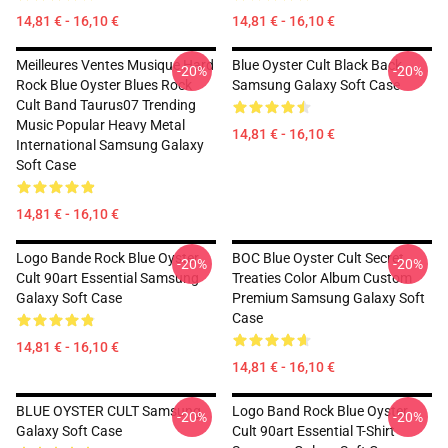
14,81 € - 16,10 €
14,81 € - 16,10 €
Meilleures Ventes Musique Hard
Blue Oyster Cult Black Back
-20%
-20%
Rock Blue Oyster Blues Rock
Samsung Galaxy Soft Case
Cult Band Taurus07 Trending
Music Popular Heavy Metal
14,81 € - 16,10 €
International Samsung Galaxy
Soft Case
14,81 € - 16,10 €
Logo Bande Rock Blue Oyster
BOC Blue Oyster Cult Secret
-20%
-20%
Cult 90art Essential Samsung
Treaties Color Album Custom
Galaxy Soft Case
Premium Samsung Galaxy Soft
Case
14,81 € - 16,10 €
14,81 € - 16,10 €
BLUE OYSTER CULT Samsung
Logo Band Rock Blue Oyster
-20%
-20%
Galaxy Soft Case
Cult 90art Essential T-Shirt