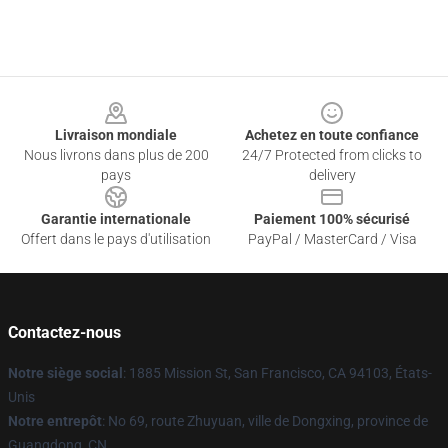
Footer
Livraison mondiale
Achetez en toute confiance
Nous livrons dans plus de 200
24/7 Protected from clicks to
pays
delivery
Garantie internationale
Paiement 100% sécurisé
Offert dans le pays d'utilisation
PayPal / MasterCard / Visa
Contactez-nous
Notre siège social
: 1885 Mission St, San Francisco, CA 94103, États-
Unis
Notre entrepôt
: No 69, route Zhuyuan, ville de Dongxing, province de
Guangdong, CN