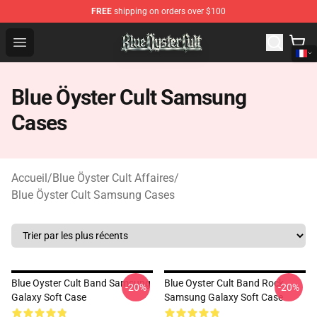
FREE
shipping on orders over $100
Blue Öyster Cult Store - Official Blue Öyster Cult Mercha
Open menu
Blue Öyster Cult Samsung
Cases
Accueil
/
Blue Öyster Cult Affaires
/
Blue Öyster Cult Samsung Cases
Blue Oyster Cult Band Samsung
Blue Oyster Cult Band Rock
-20%
-20%
Galaxy Soft Case
Samsung Galaxy Soft Case