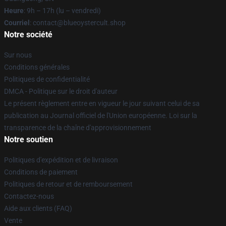
Heure
: 9h – 17h (lu – vendredi)
Courriel
: contact@blueoystercult.shop
Notre société
Sur nous
Conditions générales
Politiques de confidentialité
DMCA - Politique sur le droit d'auteur
Le présent règlement entre en vigueur le jour suivant celui de sa
publication au Journal officiel de l'Union européenne. Loi sur la
transparence de la chaîne d'approvisionnement
Notre soutien
Politiques d'expédition et de livraison
Conditions de paiement
Politiques de retour et de remboursement
Contactez-nous
Aide aux clients (FAQ)
Vente