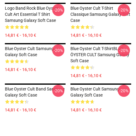
Logo Band Rock Blue Oyster
Blue Oyster Cult T-Shirt
-20%
-20%
Cult Art Essential T Shirt
Classique Samsung Galaxy Soft
Samsung Galaxy Soft Case
Case
14,81 € - 16,10 €
14,81 € - 16,10 €
Blue Oyster Cult Samsung
Blue Oyster Cult T-ShirtBLUE
-20%
-20%
Galaxy Soft Case
ÖYSTER CULT Samsung Galaxy
Soft Case
14,81 € - 16,10 €
14,81 € - 16,10 €
Blue Oyster Cult Band Samsung
Blue Oyster Cult Samsung
-20%
-20%
Galaxy Soft Case
Galaxy Soft Case
14,81 € - 16,10 €
14,81 € - 16,10 €