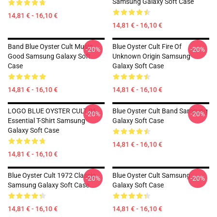
Samsung Galaxy Soft Case
14,81 € - 16,10 €
14,81 € - 16,10 €
Band Blue Oyster Cult Music
Blue Oyster Cult Fire Of
-20%
-20%
Good Samsung Galaxy Soft
Unknown Origin Samsung
Case
Galaxy Soft Case
14,81 € - 16,10 €
14,81 € - 16,10 €
LOGO BLUE OYSTER CULT 01
Blue Oyster Cult Band Samsung
-20%
-20%
Essential T-Shirt Samsung
Galaxy Soft Case
Galaxy Soft Case
14,81 € - 16,10 €
14,81 € - 16,10 €
Blue Oyster Cult 1972 Classic
Blue Oyster Cult Samsung
-20%
-20%
Samsung Galaxy Soft Case
Galaxy Soft Case
14,81 € - 16,10 €
14,81 € - 16,10 €