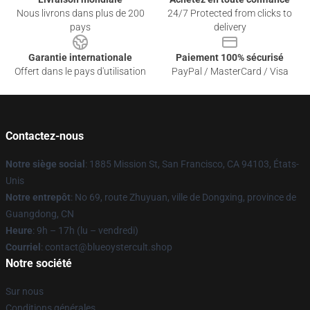
Nous livrons dans plus de 200
24/7 Protected from clicks to
pays
delivery
Garantie internationale
Paiement 100% sécurisé
Offert dans le pays d'utilisation
PayPal / MasterCard / Visa
Contactez-nous
Notre siège social
: 1885 Mission St, San Francisco, CA 94103, États-
Unis
Notre entrepôt
: No 69, route Zhuyuan, ville de Dongxing, province de
Guangdong, CN
Heure
: 9h – 17h (lu – vendredi)
Courriel
: contact@blueoystercult.shop
Notre société
Sur nous
Conditions générales