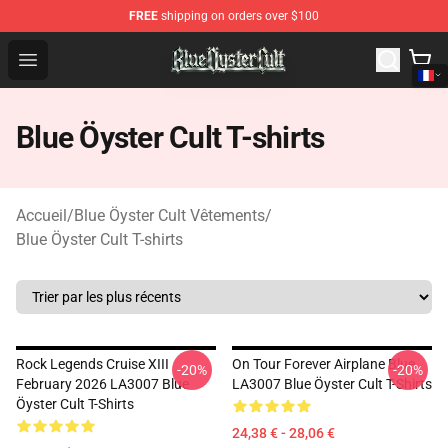
FREE
shipping on orders over $100
Blue Öyster Cult Store - Official Blue Öyster Cult Mercha
Open menu
Blue Öyster Cult T-shirts
Accueil
/
Blue Öyster Cult Vêtements
/
Blue Öyster Cult T-shirts
Rock Legends Cruise XIII
On Tour Forever Airplane Blue
-20%
-20%
February 2026 LA3007 Blue
LA3007 Blue Öyster Cult T-Shirts
Öyster Cult T-Shirts
24,38 € - 28,06 €