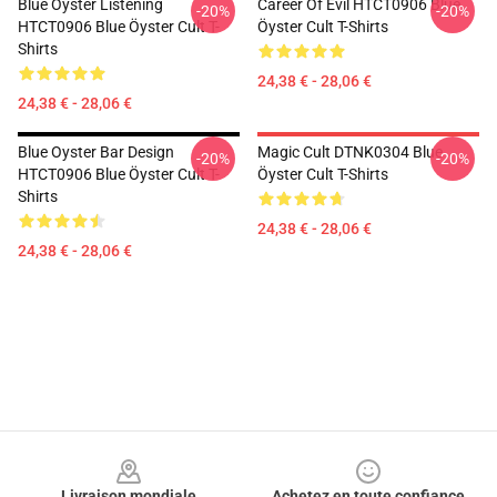
Blue Oyster Listening
Career Of Evil HTCT0906 Blue
-20%
-20%
HTCT0906 Blue Öyster Cult T-
Öyster Cult T-Shirts
Shirts
24,38 € - 28,06 €
24,38 € - 28,06 €
Blue Oyster Bar Design
Magic Cult DTNK0304 Blue
-20%
-20%
HTCT0906 Blue Öyster Cult T-
Öyster Cult T-Shirts
Shirts
24,38 € - 28,06 €
24,38 € - 28,06 €
Footer
Livraison mondiale
Achetez en toute confiance