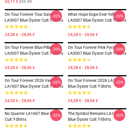
33,11 €
$35.99
On Tour Forever Tour Dates
What Hope Dope Ever Yellow
-20%
-20%
LA3007 Blue Öyster Cult T-Shirts
LA3007 Blue Öyster Cult T-Shirts
24,38 € - 28,06 €
24,38 € - 28,06 €
On Tour Forever Blue Pillars
On Tour Forever Pink Pyramid
-20%
-20%
LA3007 Blue Öyster Cult T-Shirts
LA3007 Blue Öyster Cult T-Shirts
24,38 € - 28,06 €
24,38 € - 28,06 €
On Tour Forever 2026 Variant
On Tour Forever 2026 LA1607
-20%
-20%
LA1607 Blue Öyster Cult T-Shirts
Blue Öyster Cult T-Shirts
24,38 € - 28,06 €
24,38 € - 28,06 €
No Quarter LA1607 Blue Öyster
The Symbol Remains LA1607
-20%
-20%
Cult T-Shirts
Blue Öyster Cult T-Shirts