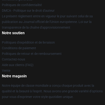
Politiques de confidentialité
DMCA - Politique sur le droit d'auteur
Le présent règlement entre en vigueur le jour suivant celui de sa
publication au Journal officiel de l'Union européenne. Loi sur la
transparence de la chaîne d'approvisionnement
Notre soutien
Politiques d'expédition et de livraison
Conditions de paiement
Politiques de retour et de remboursement
Contactez-nous
Aide aux clients (FAQ)
Vente
Notre magasin
Notre équipe de classe mondiale a conçu chaque produit avec la
qualité et la beauté à l'esprit. Nous avons une grande variété d'options
pour vous d'exprimer votre style quotidien unique.