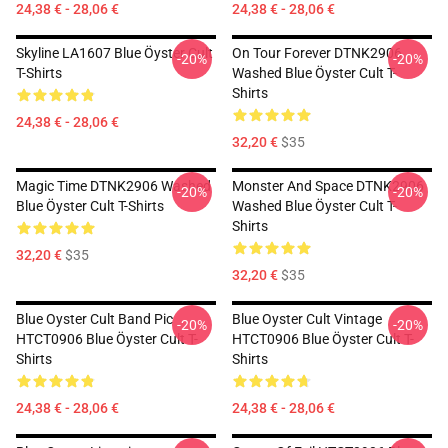
24,38 € - 28,06 €
24,38 € - 28,06 €
Skyline LA1607 Blue Öyster Cult
On Tour Forever DTNK2906
-20%
-20%
T-Shirts
Washed Blue Öyster Cult T-
Shirts
24,38 € - 28,06 €
32,20 €
$35
Magic Time DTNK2906 Washed
Monster And Space DTNK2906
-20%
-20%
Blue Öyster Cult T-Shirts
Washed Blue Öyster Cult T-
Shirts
32,20 €
$35
32,20 €
$35
Blue Oyster Cult Band Pic
Blue Oyster Cult Vintage
-20%
-20%
HTCT0906 Blue Öyster Cult T-
HTCT0906 Blue Öyster Cult T-
Shirts
Shirts
24,38 € - 28,06 €
24,38 € - 28,06 €