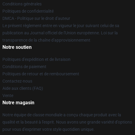
Conditions générales
Politiques de confidentialité
DMCA - Politique sur le droit d'auteur
Le présent règlement entre en vigueur le jour suivant celui de sa
publication au Journal officiel de l'Union européenne. Loi sur la
transparence de la chaîne d'approvisionnement
Notre soutien
Politiques d'expédition et de livraison
Conditions de paiement
Politiques de retour et de remboursement
Contactez-nous
Aide aux clients (FAQ)
Vente
Notre magasin
Notre équipe de classe mondiale a conçu chaque produit avec la
qualité et la beauté à l'esprit. Nous avons une grande variété d'options
pour vous d'exprimer votre style quotidien unique.