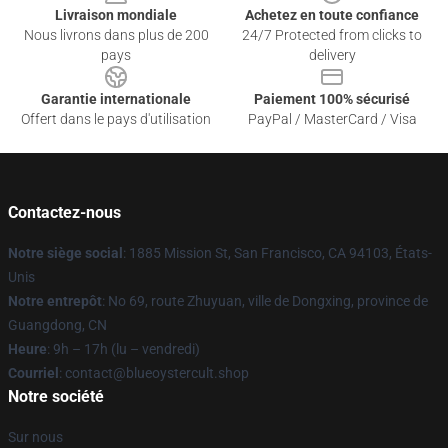
Livraison mondiale
Achetez en toute confiance
Nous livrons dans plus de 200
24/7 Protected from clicks to
pays
delivery
Garantie internationale
Paiement 100% sécurisé
Offert dans le pays d'utilisation
PayPal / MasterCard / Visa
Contactez-nous
Notre siège social
: 1885 Mission St, San Francisco, CA 94103, États-
Unis
Notre entrepôt
: No 69, route Zhuyuan, ville de Dongxing, province de
Guangdong, CN
Heure
: 9h – 17h (lu – vendredi)
Courriel
: contact@blueoystercult.shop
Notre société
Sur nous