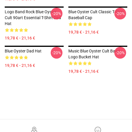
Logo Band Rock Blue Oyster
Blue Oyster Cult Classic T-Shirt
-20%
-20%
Cult 90art Essential T-Shirt Dad
Baseball Cap
Hat
19,78 € - 21,16 €
19,78 € - 21,16 €
Blue Oyster Dad Hat
Music Blue Oyster Cult Band
-20%
-20%
Logo Bucket Hat
19,78 € - 21,16 €
19,78 € - 21,16 €
Footer