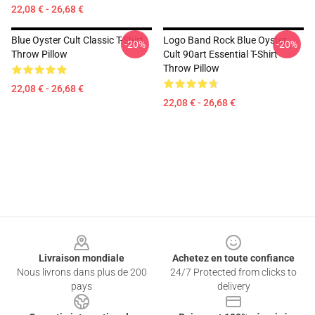
22,08 € - 26,68 €
Blue Oyster Cult Classic T-Shirt
Logo Band Rock Blue Oyster
-20%
-20%
Throw Pillow
Cult 90art Essential T-Shirt
Throw Pillow
22,08 € - 26,68 €
22,08 € - 26,68 €
Footer
Livraison mondiale
Achetez en toute confiance
Nous livrons dans plus de 200
24/7 Protected from clicks to
pays
delivery