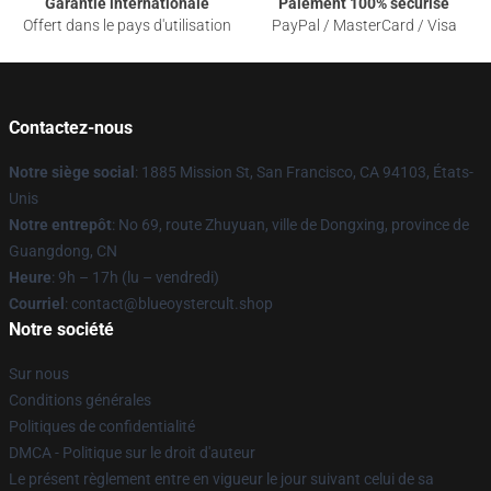
Garantie internationale
Paiement 100% sécurisé
Offert dans le pays d'utilisation
PayPal / MasterCard / Visa
Contactez-nous
Notre siège social
: 1885 Mission St, San Francisco, CA 94103, États-
Unis
Notre entrepôt
: No 69, route Zhuyuan, ville de Dongxing, province de
Guangdong, CN
Heure
: 9h – 17h (lu – vendredi)
Courriel
: contact@blueoystercult.shop
Notre société
Sur nous
Conditions générales
Politiques de confidentialité
DMCA - Politique sur le droit d'auteur
Le présent règlement entre en vigueur le jour suivant celui de sa