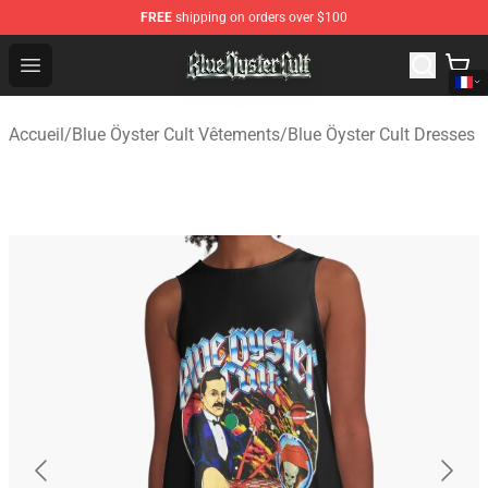
FREE
shipping on orders over $100
Blue Öyster Cult Store - Official Blue Öyster Cult Mercha
Open menu
Accueil
/
Blue Öyster Cult Vêtements
/
Blue Öyster Cult Dresses