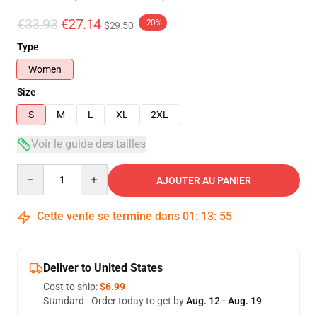
€33.93
€27.14
-20%
$29.50
Type
Women
Size
S
M
L
XL
2XL
Voir le guide des tailles
Quantity
AJOUTER AU PANIER
Cette vente se termine dans
01
:
13
:
54
Deliver to United States
Cost to ship:
$6.99
Standard - Order today to get by
Aug. 12 - Aug. 19