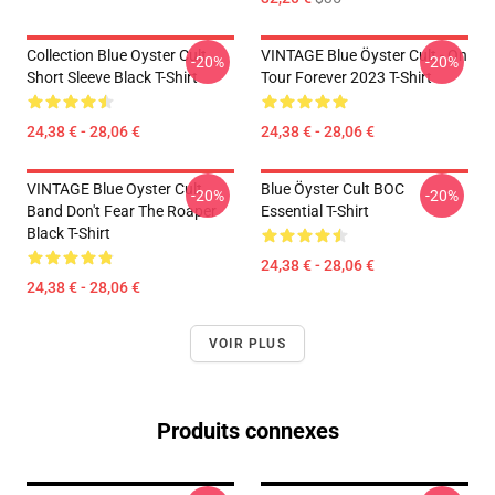
Collection Blue Oyster Cult
VINTAGE Blue Öyster Cult - On
-20%
-20%
Short Sleeve Black T-Shirt
Tour Forever 2023 T-Shirt
24,38 € - 28,06 €
24,38 € - 28,06 €
VINTAGE Blue Oyster Cult
Blue Öyster Cult BOC
-20%
-20%
Band Don't Fear The Roaper
Essential T-Shirt
Black T-Shirt
24,38 € - 28,06 €
24,38 € - 28,06 €
VOIR PLUS
Produits connexes