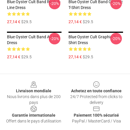
Blue Oyster Cult Band Rock A-
Blue Oyster Cult Band Graphic
-20%
-20%
Line Dress
T-Shirt Dress
27,14 €
$29.5
27,14 €
$29.5
Blue Oyster Cult Band A-Line
Blue Oyster Cult Graphic T-
-20%
-20%
Dress
Shirt Dress
27,14 €
$29.5
27,14 €
$29.5
Footer
Livraison mondiale
Achetez en toute confiance
Nous livrons dans plus de 200
24/7 Protected from clicks to
pays
delivery
Garantie internationale
Paiement 100% sécurisé
Offert dans le pays d'utilisation
PayPal / MasterCard / Visa