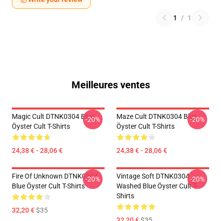
1
/
1
Meilleures ventes
Magic Cult DTNK0304 Blue
Maze Cult DTNK0304 Blue
-20%
-20%
Öyster Cult T-Shirts
Öyster Cult T-Shirts
24,38 € - 28,06 €
24,38 € - 28,06 €
Fire Of Unknown DTNK0304
Vintage Soft DTNK0304
-20%
-20%
Blue Öyster Cult T-Shirts
Washed Blue Öyster Cult T-
Shirts
32,20 €
$35
32,20 €
$35