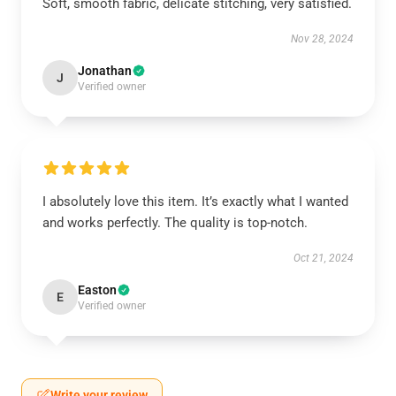
Soft, smooth fabric, delicate stitching, very satisfied.
Nov 28, 2024
Jonathan
J
Verified owner
I absolutely love this item. It’s exactly what I wanted
and works perfectly. The quality is top-notch.
Oct 21, 2024
Easton
E
Verified owner
Write your review