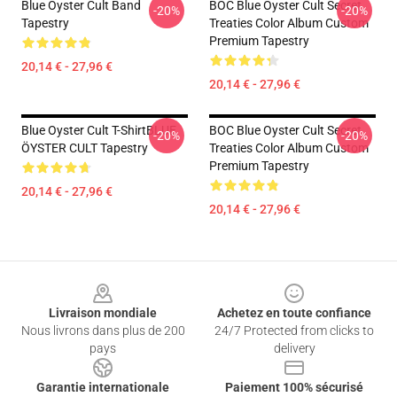
Blue Oyster Cult Band
BOC Blue Oyster Cult Secret
-20%
-20%
Tapestry
Treaties Color Album Custom
Premium Tapestry
20,14 € - 27,96 €
20,14 € - 27,96 €
Blue Oyster Cult T-ShirtBLUE
BOC Blue Oyster Cult Secret
-20%
-20%
ÖYSTER CULT Tapestry
Treaties Color Album Custom
Premium Tapestry
20,14 € - 27,96 €
20,14 € - 27,96 €
Footer
Livraison mondiale
Achetez en toute confiance
Nous livrons dans plus de 200
24/7 Protected from clicks to
pays
delivery
Garantie internationale
Paiement 100% sécurisé