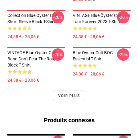
Collection Blue Oyster Cult
VINTAGE Blue Öyster Cult - On
-20%
-20%
Short Sleeve Black T-Shirt
Tour Forever 2023 T-Shirt
24,38 € - 28,06 €
24,38 € - 28,06 €
VINTAGE Blue Oyster Cult
Blue Öyster Cult BOC
-20%
-20%
Band Don't Fear The Roaper
Essential T-Shirt
Black T-Shirt
24,38 € - 28,06 €
24,38 € - 28,06 €
VOIR PLUS
Produits connexes