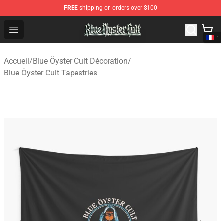
FREE
shipping on orders over $100
Blue Öyster Cult Store - Official Blue Öyster Cult Mercha
Open menu
Accueil
/
Blue Öyster Cult Décoration
/
Blue Öyster Cult Tapestries