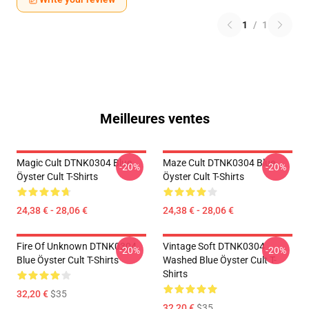
1
/
1
Meilleures ventes
Magic Cult DTNK0304 Blue
Maze Cult DTNK0304 Blue
-20%
-20%
Öyster Cult T-Shirts
Öyster Cult T-Shirts
24,38 € - 28,06 €
24,38 € - 28,06 €
Fire Of Unknown DTNK0304
Vintage Soft DTNK0304
-20%
-20%
Blue Öyster Cult T-Shirts
Washed Blue Öyster Cult T-
Shirts
32,20 €
$35
32,20 €
$35