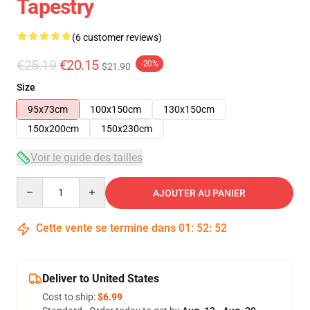
Tapestry
(6 customer reviews)
€25.19
€20.15
-20%
$21.90
Size
95x73cm
100x150cm
130x150cm
150x200cm
150x230cm
Voir le guide des tailles
Quantity
AJOUTER AU PANIER
Cette vente se termine dans
01
:
52
:
51
Deliver to United States
Cost to ship:
$6.99