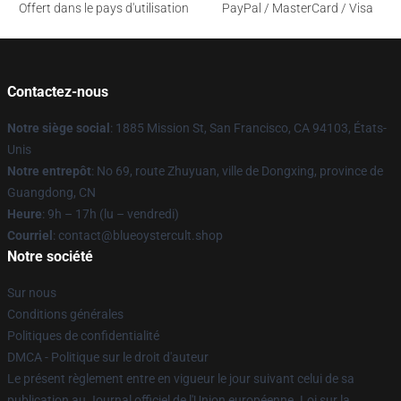
Offert dans le pays d'utilisation
PayPal / MasterCard / Visa
Contactez-nous
Notre siège social
: 1885 Mission St, San Francisco, CA 94103, États-
Unis
Notre entrepôt
: No 69, route Zhuyuan, ville de Dongxing, province de
Guangdong, CN
Heure
: 9h – 17h (lu – vendredi)
Courriel
: contact@blueoystercult.shop
Notre société
Sur nous
Conditions générales
Politiques de confidentialité
DMCA - Politique sur le droit d'auteur
Le présent règlement entre en vigueur le jour suivant celui de sa
publication au Journal officiel de l'Union européenne. Loi sur la