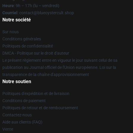
Heure
: 9h – 17h (lu – vendredi)
Courriel
: contact@blueoystercult.shop
Notre société
Sur nous
Conditions générales
Politiques de confidentialité
DMCA - Politique sur le droit d'auteur
Le présent règlement entre en vigueur le jour suivant celui de sa
publication au Journal officiel de l'Union européenne. Loi sur la
transparence de la chaîne d'approvisionnement
Notre soutien
Politiques d'expédition et de livraison
Conditions de paiement
Politiques de retour et de remboursement
Contactez-nous
Aide aux clients (FAQ)
Vente