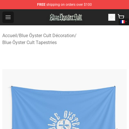
FREE
shipping on orders over $100
Blue Öyster Cult Store - Official Blue Öyster Cult Mercha
Open menu
Accueil
/
Blue Öyster Cult Décoration
/
Blue Öyster Cult Tapestries