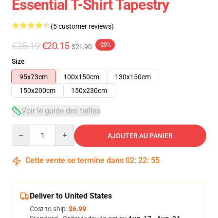
Essential T-Shirt Tapestry
(5 customer reviews)
€25.19
€20.15
-20%
$21.90
Size
95x73cm
100x150cm
130x150cm
150x200cm
150x230cm
Voir le guide des tailles
Quantity
AJOUTER AU PANIER
Cette vente se termine dans
02
:
22
:
54
Deliver to United States
Cost to ship:
$6.99