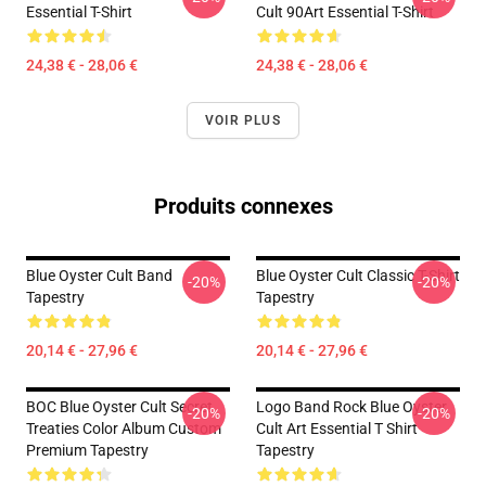
Essential T-Shirt
Cult 90Art Essential T-Shirt
24,38 € - 28,06 €
24,38 € - 28,06 €
VOIR PLUS
Produits connexes
Blue Oyster Cult Band
Blue Oyster Cult Classic T-Shirt
-20%
-20%
Tapestry
Tapestry
20,14 € - 27,96 €
20,14 € - 27,96 €
BOC Blue Oyster Cult Secret
Logo Band Rock Blue Oyster
-20%
-20%
Treaties Color Album Custom
Cult Art Essential T Shirt
Premium Tapestry
Tapestry