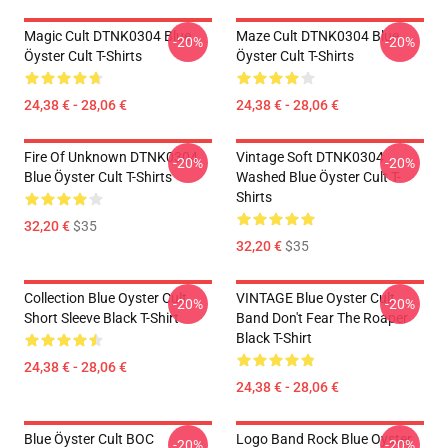
Magic Cult DTNK0304 Blue
Maze Cult DTNK0304 Blue
-20%
-20%
Öyster Cult T-Shirts
Öyster Cult T-Shirts
24,38 € - 28,06 €
24,38 € - 28,06 €
Fire Of Unknown DTNK0304
Vintage Soft DTNK0304
-20%
-20%
Blue Öyster Cult T-Shirts
Washed Blue Öyster Cult T-
Shirts
32,20 €
$35
32,20 €
$35
Collection Blue Oyster Cult
VINTAGE Blue Oyster Cult
-20%
-20%
Short Sleeve Black T-Shirt
Band Don't Fear The Roaper
Black T-Shirt
24,38 € - 28,06 €
24,38 € - 28,06 €
Blue Öyster Cult BOC
Logo Band Rock Blue Oyster
-20%
-20%