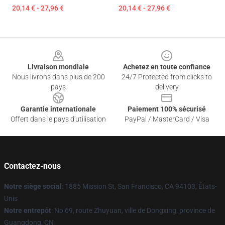
20,14 € - 27,96 €
20,14 € - 27,96 €
Footer
Livraison mondiale
Achetez en toute confiance
Nous livrons dans plus de 200
24/7 Protected from clicks to
pays
delivery
Garantie internationale
Paiement 100% sécurisé
Offert dans le pays d'utilisation
PayPal / MasterCard / Visa
Contactez-nous
Notre siège social
: 1885 Mission St, San Francisco, CA 94103, États-
Unis
Notre entrepôt
: No 69, route Zhuyuan, ville de Dongxing, province de
Guangdong, CN