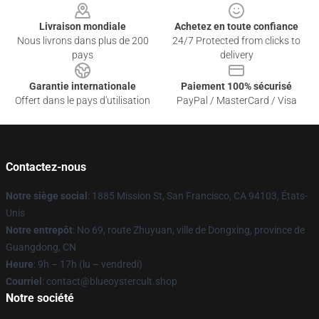
Livraison mondiale
Achetez en toute confiance
Nous livrons dans plus de 200
24/7 Protected from clicks to
pays
delivery
Garantie internationale
Paiement 100% sécurisé
Offert dans le pays d'utilisation
PayPal / MasterCard / Visa
Contactez-nous
Notre siège social
: 1885 Mission St, San Francisco, CA 94103, États-
Unis
Notre entrepôt
: No 69, route Zhuyuan, ville de Dongxing, province de
Guangdong, CN
Heure
: 9h – 17h (lu – vendredi)
Courriel
: contact@blueoystercult.shop
Notre société