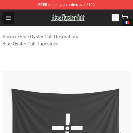
FREE
shipping on orders over $100
Blue Öyster Cult Store - Official Blue Öyster Cult Mercha
Open menu
Accueil
/
Blue Öyster Cult Décoration
/
Blue Öyster Cult Tapestries