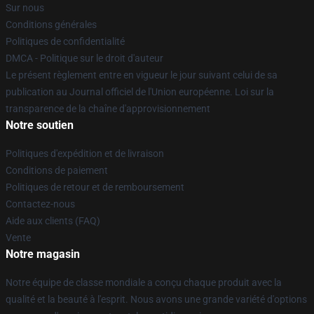
Sur nous
Conditions générales
Politiques de confidentialité
DMCA - Politique sur le droit d'auteur
Le présent règlement entre en vigueur le jour suivant celui de sa
publication au Journal officiel de l'Union européenne. Loi sur la
transparence de la chaîne d'approvisionnement
Notre soutien
Politiques d'expédition et de livraison
Conditions de paiement
Politiques de retour et de remboursement
Contactez-nous
Aide aux clients (FAQ)
Vente
Notre magasin
Notre équipe de classe mondiale a conçu chaque produit avec la
qualité et la beauté à l'esprit. Nous avons une grande variété d'options