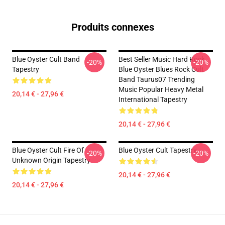
Produits connexes
Blue Oyster Cult Band
Best Seller Music Hard Rock
-20%
-20%
Tapestry
Blue Oyster Blues Rock Cult
Band Taurus07 Trending
Music Popular Heavy Metal
20,14 € - 27,96 €
International Tapestry
20,14 € - 27,96 €
Blue Oyster Cult Fire Of
Blue Oyster Cult Tapestry
-20%
-20%
Unknown Origin Tapestry
20,14 € - 27,96 €
20,14 € - 27,96 €
Footer