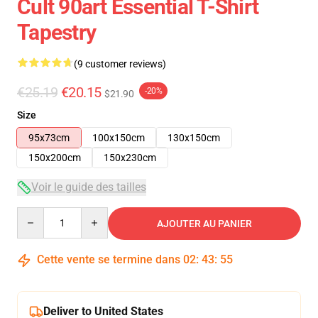
Cult 90art Essential T-Shirt
Tapestry
(9 customer reviews)
€25.19
€20.15
-20%
$21.90
Size
95x73cm
100x150cm
130x150cm
150x200cm
150x230cm
Voir le guide des tailles
Quantity
AJOUTER AU PANIER
Cette vente se termine dans
02
:
43
:
54
Deliver to United States